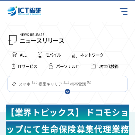
NEWS RELEASE
ニュースリリース
ALL
モバイル
ネットワーク
ITサービス
パーソナルIT
次世代技術
135
111
92
スマホ
携帯キャリア
携帯電話
68
65
63
59
スマートデバイス
通信速度
ビジネス
4Ｇ
57
55
54
53
52
コンテンツ
ソフトバンク
LTE
iPhone
au
【業界トピックス】 ドコモショ
51
51
49
48
アプリ
つながりやすさ
電波状況
ドコモ
38
36
31
タブレット
インターネット
ビジネスシーン
ップにて生命保険募集代理業務
31
28
27
27
24
22
混雑環境
MVNO
SIM
電波
全国
楽天モバイル