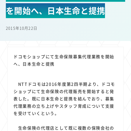
22
22
22
21
19
18
セキュリティ
サブスク
Wi-Fi
定額制
5G
有料
を開始へ、日本生命と提携
17
16
14
14
14
電車
料金
所有状況
動画配信
SNS
13
13
13
11
ブロードバンド
Android
移動中
FTTH
2015年10月22日
11
11
11
公衆無線LAN
格安
キャッシュレス決済
11
9
8
8
待ち合わせ場所
スマートフォン
東西エリア別
音楽配信
8
8
7
7
ニュースアプリ
クラウドストレージ
Amazon
山手線
ドコモショップにて生命保険募集代理業務を開始
6
6
6
5
電子マネー
ワイモバイル
モバイルルーター
新幹線
へ、日本生命と提携
5
4
4
4
4
3
生成AI
電子書籍
chatGPT
Gemini
AI
Copilot
3
3
3
3
3
OpenAI
Firefly
DALL-E
Mid Journey
Claude
NTTドコモは2016年度第2四半期より、ドコモ
3
3
3
3
オフィスビル
マイナポイント
海外料金
学割
ショップにて生命保険の代理販売を開始すると発
2
2
2
2
2
2
Anthropic
Perplexity
YouTube
iPad
リスク
X
表した。既に日本生命と提携を結んでおり、募集
2
2
2
2
代理業務の立ち上げやスタッフ育成について支援
Genspark
配車アプリ
フードデリバリー
TikTok
を受けていくという。
2
2
2
2
2
2
1
Netflix
Microsoft
Canva AI
Azure
Sora
LINE
法人
1
1
1
1
1
中東情勢
輸送費
Facebook
twitter
Instagram
生命保険の代理店として既に複数の保険会社の