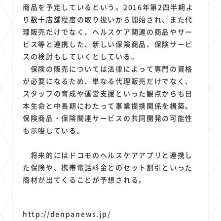
1
1
1
1
1
原材料費
端末価格
G20
購買力
MNO
商品を予定しているという。2016年第2四半期よ
1
1
1
り数十店舗程度の取り扱いから開始され、また代
スマートホーム家電
クラウド
ライドシェア
理販売だけでなく、ヘルスケア関連の商品やサー
1
1
1
1
ポイントサービス
共通ポイント
経済圏
Azure AI
ビス等と連携した、新しい保険商品、保険サービ
1
1
1
1
1
Google Pixel
surface
会社
価格
NTTドコモ
スの検討もしていくとしている。
1
オンラインサロン
保険の販売については法律によって専門の資格
が必要になるため、単なる代理販売だけでなく、
スタッフの育成や運営支援といった観点からも日
本生命と中長期にわたって事業提携関係を構築。
保険商品・保険関連サービスの共同開発の可能性
も示唆している。
将来的にはドコモのヘルスケアアプリと連携し
た保険や、携帯電話料金とのセット割引といった
商材が出てくることが予想される。
http://denpanews.jp/