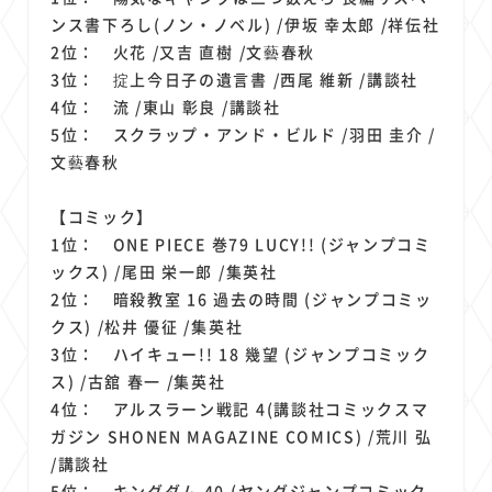
ンス書下ろし(ノン・ノベル) /伊坂 幸太郎 /祥伝社
2位： 火花 /又吉 直樹 /文藝春秋
3位： 掟上今日子の遺言書 /西尾 維新 /講談社
4位： 流 /東山 彰良 /講談社
5位： スクラップ・アンド・ビルド /羽田 圭介 /
文藝春秋
【コミック】
1位： ONE PIECE 巻79 LUCY!! (ジャンプコミ
ックス) /尾田 栄一郎 /集英社
2位： 暗殺教室 16 過去の時間 (ジャンプコミッ
クス) /松井 優征 /集英社
3位： ハイキュー!! 18 幾望 (ジャンプコミック
ス) /古舘 春一 /集英社
4位： アルスラーン戦記 4(講談社コミックスマ
ガジン SHONEN MAGAZINE COMICS) /荒川 弘
/講談社
5位： キングダム 40 (ヤングジャンプコミック