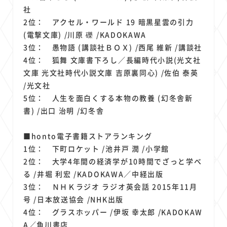
社
2位： アクセル・ワールド 19 暗黒星雲の引力
(電撃文庫) /川原 礫 /KADOKAWA
3位： 愚物語 (講談社ＢＯＸ) /西尾 維新 /講談社
4位： 狐舞 文庫書下ろし／長編時代小説(光文社
文庫 光文社時代小説文庫 吉原裏同心) /佐伯 泰英
/光文社
5位： 人生を面白くする本物の教養 (幻冬舎新
書) /出口 治明 /幻冬舎
■honto電子書籍ストアランキング
1位： 下町ロケット /池井戸 潤 /小学館
2位： 大学4年間の経済学が10時間でざっと学べ
る /井堀 利宏 /KADOKAWA／中経出版
3位： ＮＨＫラジオ ラジオ英会話 2015年11月
号 /日本放送協会 /NHK出版
4位： グラスホッパー /伊坂 幸太郎 /KADOKAW
A／角川書店