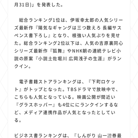
1
1
1
1
1
原材料費
端末価格
G20
購買力
MNO
月31日)」を発表した。
1
1
1
スマートホーム家電
クラウド
ライドシェア
総合ランキング1位は、伊坂幸太郎の人気シリー
1
1
1
1
ポイントサービス
共通ポイント
経済圏
Azure AI
ズ最新作『陽気なギャングは三つ数えろ 長編サス
1
1
1
1
1
Google Pixel
surface
会社
価格
NTTドコモ
ペンス書下ろし』となり、根強い人気ぶりを見せ
1
オンラインサロン
た。総合ランキング2位以下は、人気の吉原裏同心
シリーズ最新作『狐舞』やNHK朝の連続テレビ小
説の原案『小説土佐堀川 広岡浅子の生涯』がラン
クイン。
電子書籍ストアランキングは、『下町ロケッ
ト』がトップとなった。TBSドラマで放映中で、
こちらも人気となっている。映画公開が間近い
『グラスホッパー』も4位ににランクインするな
ど、メディア連携作品が人気となったとしてい
る。
ビジネス書ランキングは、『しんがり 山一證券最