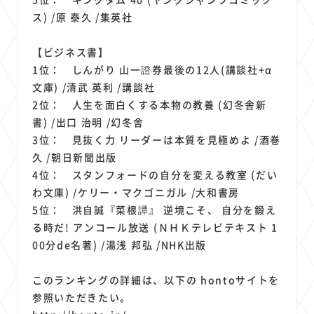
ス) /原 泰久 /集英社
【ビジネス書】
1位： しんがり 山一證券最後の12人(講談社+α
文庫) /清武 英利 /講談社
2位： 人生を面白くする本物の教養 (幻冬舎新
書) /出口 治明 /幻冬舎
3位： 見抜く力 リーダーは本質を見極めよ /酒巻
久 /朝日新聞出版
4位： スタンフォードの自分を変える教室 (だい
わ文庫) /ケリー・マクゴニガル /大和書房
5位： 洪自誠『菜根譚』 逆境こそ、 自分を鍛え
る時だ! アンコール放送 (ＮＨＫテレビテキスト 1
00分de名著) /湯浅 邦弘 /NHK出版
このランキングの詳細は、以下の hontoサイトを
参照いただきたい。