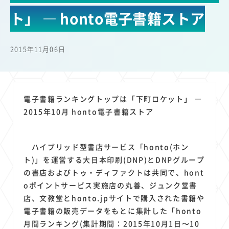
22
22
22
21
19
18
セキュリティ
サブスク
Wi-Fi
定額制
5G
有料
ト」 ― honto電子書籍ストア
17
16
14
14
14
電車
料金
所有状況
動画配信
SNS
13
13
13
11
ブロードバンド
Android
移動中
FTTH
2015年11月06日
11
11
11
公衆無線LAN
格安
キャッシュレス決済
11
9
8
8
待ち合わせ場所
スマートフォン
東西エリア別
音楽配信
8
8
7
7
ニュースアプリ
クラウドストレージ
Amazon
山手線
電子書籍ランキングトップは「下町ロケット」 ―
6
6
6
5
電子マネー
ワイモバイル
モバイルルーター
新幹線
2015年10月 honto電子書籍ストア
5
4
4
4
4
3
生成AI
電子書籍
chatGPT
Gemini
AI
Copilot
3
3
3
3
3
OpenAI
Firefly
DALL-E
Mid Journey
Claude
ハイブリッド型書店サービス「honto(ホン
3
3
3
3
オフィスビル
マイナポイント
海外料金
学割
ト)」を運営する大日本印刷(DNP)とDNPグループ
2
2
2
2
2
2
Anthropic
Perplexity
YouTube
iPad
リスク
X
の書店およびトゥ・ディファクトは共同で、hont
2
2
2
2
oポイントサービス実施店の丸善、ジュンク堂書
Genspark
配車アプリ
フードデリバリー
TikTok
店、文教堂とhonto.jpサイトで購入された書籍や
2
2
2
2
2
2
1
Netflix
Microsoft
Canva AI
Azure
Sora
LINE
法人
電子書籍の販売データをもとに集計した「honto
1
1
1
1
1
中東情勢
輸送費
Facebook
twitter
Instagram
月間ランキング(集計期間：2015年10月1日～10