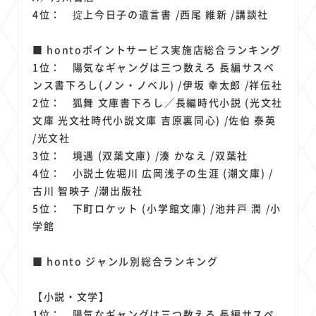
4位： 掟上今日子の遺言書 /西尾 維新 /講談社
■ hontoポイントサービス実施店総合ランキング
1位： 陽気なギャングは三つ数えろ 長編サスペ
ンス書下ろし(ノン・ノベル) /伊坂 幸太郎 /祥伝社
2位： 狐舞 文庫書下ろし／長編時代小説 (光文社
文庫 光文社時代小説文庫 吉原裏同心) /佐伯 泰英
/光文社
3位： 境遇 (双葉文庫) /湊 かなえ /双葉社
4位： 小説土佐堀川 広岡浅子の生涯 (潮文庫) /
古川 智映子 /潮出版社
5位： 下町ロケット (小学館文庫) /池井戸 潤 /小
学館
■ honto ジャンル別総合ランキング
【小説・文学】
1位： 陽気なギャングは三つ数えろ 長編サスペ