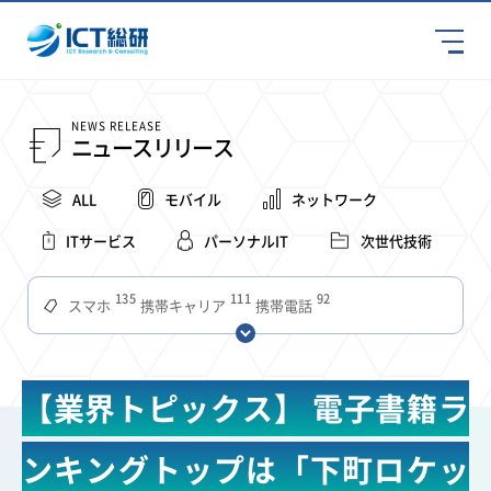
NEWS RELEASE
ニュースリリース
ALL
モバイル
ネットワーク
ITサービス
パーソナルIT
次世代技術
135
111
92
スマホ
携帯キャリア
携帯電話
68
65
63
59
スマートデバイス
通信速度
ビジネス
4Ｇ
57
55
54
53
52
コンテンツ
ソフトバンク
LTE
iPhone
au
【業界トピックス】 電子書籍ラ
51
51
49
48
アプリ
つながりやすさ
電波状況
ドコモ
38
36
31
タブレット
インターネット
ビジネスシーン
ンキングトップは「下町ロケッ
31
28
27
27
24
22
混雑環境
MVNO
SIM
電波
全国
楽天モバイル