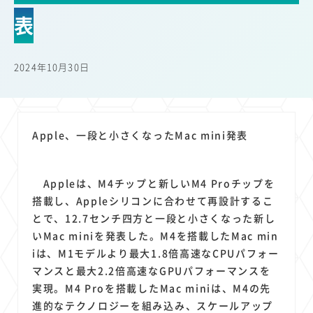
22
22
22
21
19
18
セキュリティ
サブスク
Wi-Fi
定額制
5G
有料
表
17
16
14
14
14
電車
料金
所有状況
動画配信
SNS
13
13
13
11
ブロードバンド
Android
移動中
FTTH
2024年10月30日
11
11
11
公衆無線LAN
格安
キャッシュレス決済
11
9
8
8
待ち合わせ場所
スマートフォン
東西エリア別
音楽配信
8
8
7
7
ニュースアプリ
クラウドストレージ
Amazon
山手線
Apple、一段と小さくなったMac mini発表
6
6
6
5
電子マネー
ワイモバイル
モバイルルーター
新幹線
5
4
4
4
4
3
生成AI
電子書籍
chatGPT
Gemini
AI
Copilot
Appleは、M4チップと新しいM4 Proチップを
3
3
3
3
3
OpenAI
Firefly
DALL-E
Mid Journey
Claude
搭載し、Appleシリコンに合わせて再設計するこ
3
3
3
3
オフィスビル
マイナポイント
海外料金
学割
とで、12.7センチ四方と一段と小さくなった新し
2
2
2
2
2
2
Anthropic
Perplexity
YouTube
iPad
リスク
X
いMac miniを発表した。M4を搭載したMac min
2
2
2
2
iは、M1モデルより最大1.8倍高速なCPUパフォー
Genspark
配車アプリ
フードデリバリー
TikTok
マンスと最大2.2倍高速なGPUパフォーマンスを
2
2
2
2
2
2
1
Netflix
Microsoft
Canva AI
Azure
Sora
LINE
法人
実現。M4 Proを搭載したMac miniは、M4の先
1
1
1
1
1
中東情勢
輸送費
Facebook
twitter
Instagram
進的なテクノロジーを組み込み、スケールアップ