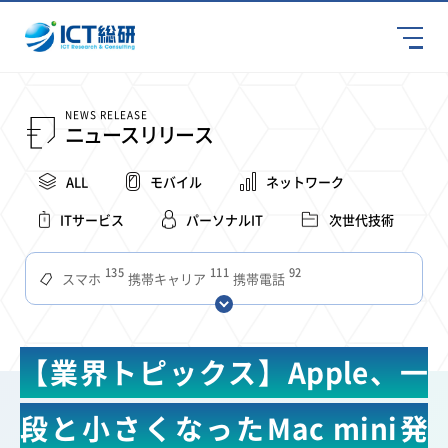
NEWS RELEASE
ニュースリリース
ALL
モバイル
ネットワーク
ITサービス
パーソナルIT
次世代技術
135
111
92
スマホ
携帯キャリア
携帯電話
68
65
63
59
スマートデバイス
通信速度
ビジネス
4Ｇ
57
55
54
53
52
コンテンツ
ソフトバンク
LTE
iPhone
au
【業界トピックス】Apple、一
51
51
49
48
アプリ
つながりやすさ
電波状況
ドコモ
38
36
31
タブレット
インターネット
ビジネスシーン
段と小さくなったMac mini発
31
28
27
27
24
22
混雑環境
MVNO
SIM
電波
全国
楽天モバイル