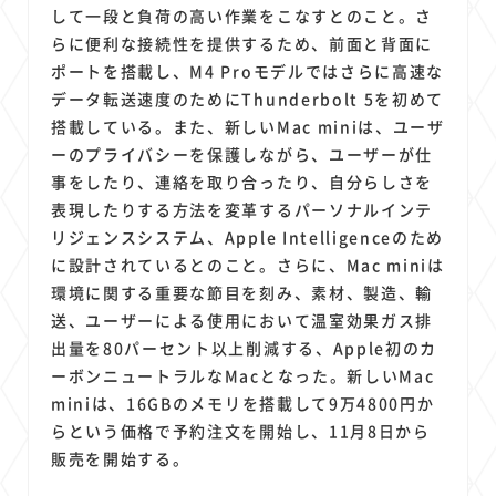
1
1
1
1
1
原材料費
端末価格
G20
購買力
MNO
して一段と負荷の高い作業をこなすとのこと。さ
1
1
1
らに便利な接続性を提供するため、前面と背面に
スマートホーム家電
クラウド
ライドシェア
ポートを搭載し、M4 Proモデルではさらに高速な
1
1
1
1
ポイントサービス
共通ポイント
経済圏
Azure AI
データ転送速度のためにThunderbolt 5を初めて
1
1
1
1
1
Google Pixel
surface
会社
価格
NTTドコモ
搭載している。また、新しいMac miniは、ユーザ
1
オンラインサロン
ーのプライバシーを保護しながら、ユーザーが仕
事をしたり、連絡を取り合ったり、自分らしさを
表現したりする方法を変革するパーソナルインテ
リジェンスシステム、Apple Intelligenceのため
に設計されているとのこと。さらに、Mac miniは
環境に関する重要な節目を刻み、素材、製造、輸
送、ユーザーによる使用において温室効果ガス排
出量を80パーセント以上削減する、Apple初のカ
ーボンニュートラルなMacとなった。新しいMac
miniは、16GBのメモリを搭載して9万4800円か
らという価格で予約注文を開始し、11月8日から
販売を開始する。