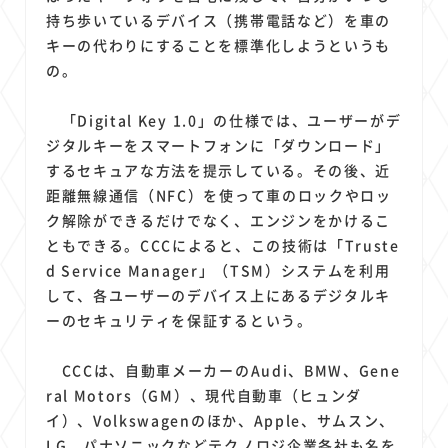
1
1
1
1
1
原材料費
端末価格
G20
購買力
MNO
持ち歩いているデバイス（携帯電話など）を車の
1
1
1
スマートホーム家電
クラウド
ライドシェア
キーの代わりにすることを標準化しようというも
1
1
1
1
の。
ポイントサービス
共通ポイント
経済圏
Azure AI
1
1
1
1
1
Google Pixel
surface
会社
価格
NTTドコモ
「Digital Key 1.0」の仕様では、ユーザーがデ
1
オンラインサロン
ジタルキーをスマートフォンに「ダウンロード」
するセキュアな方法を提示している。その後、近
距離無線通信（NFC）を使って車のロックやロッ
ク解除ができるだけでなく、エンジンをかけるこ
ともできる。CCCによると、この技術は「Truste
d Service Manager」（TSM）システムを利用
して、各ユーザーのデバイス上にあるデジタルキ
ーのセキュリティを保証するという。
CCCは、自動車メーカーのAudi、BMW、Gene
ral Motors（GM）、現代自動車（ヒュンダ
イ）、Volkswagenのほか、Apple、サムスン、
LG、パナソニックなどテクノロジ企業各社も名を