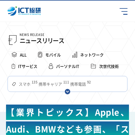
NEWS RELEASE
ニュースリリース
ALL
モバイル
ネットワーク
ITサービス
パーソナルIT
次世代技術
135
111
92
スマホ
携帯キャリア
携帯電話
68
65
63
59
スマートデバイス
通信速度
ビジネス
4Ｇ
57
55
54
53
52
コンテンツ
ソフトバンク
LTE
iPhone
au
【業界トピックス】Apple、
51
51
49
48
アプリ
つながりやすさ
電波状況
ドコモ
38
36
31
タブレット
インターネット
ビジネスシーン
Audi、BMWなども参画、「ス
31
28
27
27
24
22
混雑環境
MVNO
SIM
電波
全国
楽天モバイル