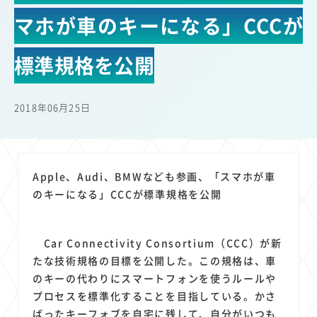
22
22
22
21
19
18
セキュリティ
サブスク
Wi-Fi
定額制
5G
有料
マホが車のキーになる」CCCが
17
16
14
14
14
電車
料金
所有状況
動画配信
SNS
13
13
13
11
ブロードバンド
Android
移動中
FTTH
標準規格を公開
11
11
11
公衆無線LAN
格安
キャッシュレス決済
11
9
8
8
待ち合わせ場所
スマートフォン
東西エリア別
音楽配信
2018年06月25日
8
8
7
7
ニュースアプリ
クラウドストレージ
Amazon
山手線
6
6
6
5
電子マネー
ワイモバイル
モバイルルーター
新幹線
5
4
4
4
4
3
生成AI
電子書籍
chatGPT
Gemini
AI
Copilot
Apple、Audi、BMWなども参画、「スマホが車
3
3
3
3
3
OpenAI
Firefly
DALL-E
Mid Journey
Claude
のキーになる」CCCが標準規格を公開
3
3
3
3
オフィスビル
マイナポイント
海外料金
学割
2
2
2
2
2
2
Anthropic
Perplexity
YouTube
iPad
リスク
X
Car Connectivity Consortium（CCC）が新
2
2
2
2
Genspark
配車アプリ
フードデリバリー
TikTok
たな技術規格の目標を公開した。この規格は、車
2
2
2
2
2
2
1
のキーの代わりにスマートフォンを使うルールや
Netflix
Microsoft
Canva AI
Azure
Sora
LINE
法人
プロセスを標準化することを目指している。かさ
1
1
1
1
1
中東情勢
輸送費
Facebook
twitter
Instagram
ばったキーフォブを自宅に残して、自分がいつも