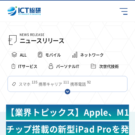
NEWS RELEASE
ニュースリリース
ALL
モバイル
ネットワーク
ITサービス
パーソナルIT
次世代技術
135
111
92
スマホ
携帯キャリア
携帯電話
68
65
63
59
スマートデバイス
通信速度
ビジネス
4Ｇ
57
55
54
53
52
コンテンツ
ソフトバンク
LTE
iPhone
au
【業界トピックス】Apple、M1
51
51
49
48
アプリ
つながりやすさ
電波状況
ドコモ
38
36
31
タブレット
インターネット
ビジネスシーン
チップ搭載の新型iPad Proを発
31
28
27
27
24
22
混雑環境
MVNO
SIM
電波
全国
楽天モバイル