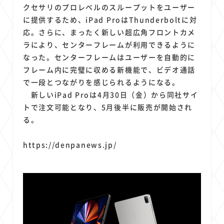
1
1
1
1
1
原材料費
端末価格
G20
購買力
MNO
クセサリのプロレベルのスループットをユーザー
1
1
1
に提供するため、iPad ProはThunderboltに対
スマートホーム家電
クラウド
ライドシェア
応。さらに、まったく新しい超広角フロントカメ
1
1
1
1
ポイントサービス
共通ポイント
経済圏
Azure AI
ラにより、センターフレームが利用できるように
1
1
1
1
1
Google Pixel
surface
会社
価格
NTTドコモ
なった。センターフレームはユーザーを自動的に
1
オンラインサロン
フレーム内に完璧に収める新機能で、ビデオ通話
で一段とつながりを感じられるようになる。
新しいiPad Proは4月30日（金）から同社サイ
トで注文可能となり、5月後半に販売が開始され
る。
https://denpanews.jp/