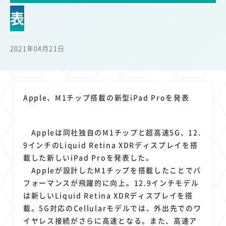
22
22
22
21
19
18
セキュリティ
サブスク
Wi-Fi
定額制
5G
有料
表
17
16
14
14
14
電車
料金
所有状況
動画配信
SNS
13
13
13
11
ブロードバンド
Android
移動中
FTTH
2021年04月21日
11
11
11
公衆無線LAN
格安
キャッシュレス決済
11
9
8
8
待ち合わせ場所
スマートフォン
東西エリア別
音楽配信
8
8
7
7
ニュースアプリ
クラウドストレージ
Amazon
山手線
Apple、M1チップ搭載の新型iPad Proを発表
6
6
6
5
電子マネー
ワイモバイル
モバイルルーター
新幹線
5
4
4
4
4
3
生成AI
電子書籍
chatGPT
Gemini
AI
Copilot
Appleは同社独自のM1チップと超高速5G、12.
3
3
3
3
3
OpenAI
Firefly
DALL-E
Mid Journey
Claude
9インチのLiquid Retina XDRディスプレイを搭
3
3
3
3
オフィスビル
マイナポイント
海外料金
学割
載した新しいiPad Proを発表した。
2
2
2
2
2
2
Anthropic
Perplexity
YouTube
iPad
リスク
X
Appleが設計したM1チップを搭載したことでパ
2
2
2
2
フォーマンスが飛躍的に向上。12.9インチモデル
Genspark
配車アプリ
フードデリバリー
TikTok
は新しいLiquid Retina XDRディスプレイを搭
2
2
2
2
2
2
1
Netflix
Microsoft
Canva AI
Azure
Sora
LINE
法人
載。5G対応のCellularモデルでは、外出先でのワ
1
1
1
1
1
中東情勢
輸送費
Facebook
twitter
Instagram
イヤレス接続がさらに高速となる。また、高速ア