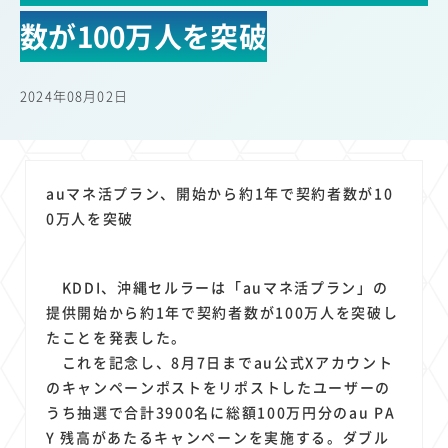
22
22
22
21
19
18
セキュリティ
サブスク
Wi-Fi
定額制
5G
有料
数が100万人を突破
17
16
14
14
14
電車
料金
所有状況
動画配信
SNS
13
13
13
11
ブロードバンド
Android
移動中
FTTH
2024年08月02日
11
11
11
公衆無線LAN
格安
キャッシュレス決済
11
9
8
8
待ち合わせ場所
スマートフォン
東西エリア別
音楽配信
8
8
7
7
ニュースアプリ
クラウドストレージ
Amazon
山手線
auマネ活プラン、開始から約1年で契約者数が10
6
6
6
5
電子マネー
ワイモバイル
モバイルルーター
新幹線
0万人を突破
5
4
4
4
4
3
生成AI
電子書籍
chatGPT
Gemini
AI
Copilot
3
3
3
3
3
OpenAI
Firefly
DALL-E
Mid Journey
Claude
KDDI、沖縄セルラーは「auマネ活プラン」の
3
3
3
3
オフィスビル
マイナポイント
海外料金
学割
提供開始から約1年で契約者数が100万人を突破し
2
2
2
2
2
2
Anthropic
Perplexity
YouTube
iPad
リスク
X
たことを発表した。
2
2
2
2
これを記念し、8月7日までau公式Xアカウント
Genspark
配車アプリ
フードデリバリー
TikTok
のキャンペーンポストをリポストしたユーザーの
2
2
2
2
2
2
1
Netflix
Microsoft
Canva AI
Azure
Sora
LINE
法人
うち抽選で合計3900名に総額100万円分のau PA
1
1
1
1
1
中東情勢
輸送費
Facebook
twitter
Instagram
Y 残高があたるキャンペーンを実施する。ダブル