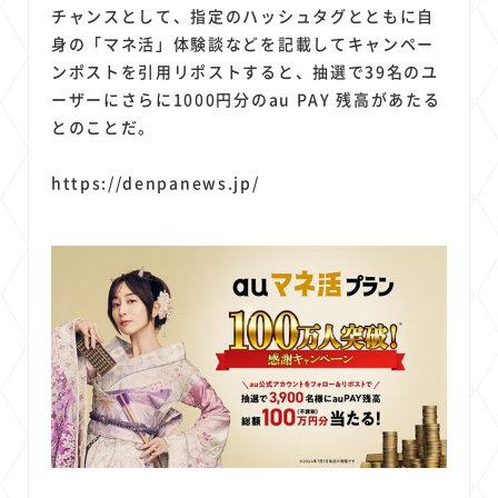
1
1
1
1
1
原材料費
端末価格
G20
購買力
MNO
チャンスとして、指定のハッシュタグとともに自
1
1
1
身の「マネ活」体験談などを記載してキャンペー
スマートホーム家電
クラウド
ライドシェア
ンポストを引用リポストすると、抽選で39名のユ
1
1
1
1
ポイントサービス
共通ポイント
経済圏
Azure AI
ーザーにさらに1000円分のau PAY 残高があたる
1
1
1
1
1
Google Pixel
surface
会社
価格
NTTドコモ
とのことだ。
1
オンラインサロン
https://denpanews.jp/