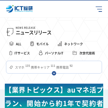
NEWS RELEASE
ニュースリリース
ALL
モバイル
ネットワーク
ITサービス
パーソナルIT
次世代技術
135
111
92
スマホ
携帯キャリア
携帯電話
68
65
63
59
スマートデバイス
通信速度
ビジネス
4Ｇ
57
55
54
53
52
コンテンツ
ソフトバンク
LTE
iPhone
au
【業界トピックス】auマネ活プ
51
51
49
48
アプリ
つながりやすさ
電波状況
ドコモ
38
36
31
タブレット
インターネット
ビジネスシーン
ラン、開始から約1年で契約者
31
28
27
27
24
22
混雑環境
MVNO
SIM
電波
全国
楽天モバイル