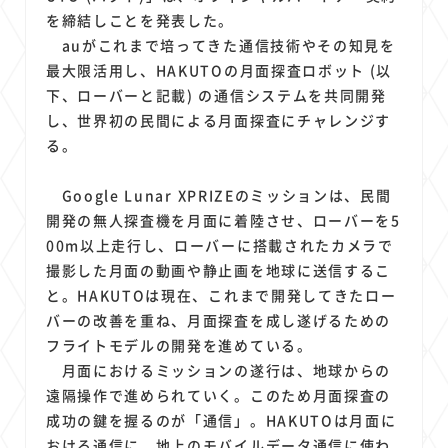
1
1
1
1
1
原材料費
端末価格
G20
購買力
MNO
を締結しことを発表した。
1
1
1
スマートホーム家電
クラウド
ライドシェア
auがこれまで培ってきた通信技術やその知見を
1
1
1
1
最大限活用し、HAKUTOの月面探査ロボット (以
ポイントサービス
共通ポイント
経済圏
Azure AI
下、ローバーと記載) の通信システムを共同開発
1
1
1
1
1
Google Pixel
surface
会社
価格
NTTドコモ
し、世界初の民間による月面探査にチャレンジす
1
オンラインサロン
る。
Google Lunar XPRIZEのミッションは、民間
開発の無人探査機を月面に着陸させ、ローバーを5
00m以上走行し、ローバーに搭載されたカメラで
撮影した月面の動画や静止画を地球に送信するこ
と。HAKUTOは現在、これまで開発してきたロー
バーの改善を重ね、月面探査を成し遂げるための
フライトモデルの開発を進めている。
月面におけるミッションの遂行は、地球からの
遠隔操作で進められていく。このため月面探査の
成功の鍵を握るのが「通信」。HAKUTOは月面に
おける通信に、地上のモバイルデータ通信に使わ