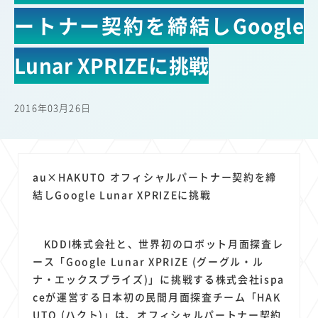
22
22
22
21
19
18
セキュリティ
サブスク
Wi-Fi
定額制
5G
有料
ートナー契約を締結しGoogle
17
16
14
14
14
電車
料金
所有状況
動画配信
SNS
13
13
13
11
ブロードバンド
Android
移動中
FTTH
Lunar XPRIZEに挑戦
11
11
11
公衆無線LAN
格安
キャッシュレス決済
11
9
8
8
待ち合わせ場所
スマートフォン
東西エリア別
音楽配信
2016年03月26日
8
8
7
7
ニュースアプリ
クラウドストレージ
Amazon
山手線
6
6
6
5
電子マネー
ワイモバイル
モバイルルーター
新幹線
5
4
4
4
4
3
生成AI
電子書籍
chatGPT
Gemini
AI
Copilot
au×HAKUTO オフィシャルパートナー契約を締
3
3
3
3
3
OpenAI
Firefly
DALL-E
Mid Journey
Claude
結しGoogle Lunar XPRIZEに挑戦
3
3
3
3
オフィスビル
マイナポイント
海外料金
学割
2
2
2
2
2
2
Anthropic
Perplexity
YouTube
iPad
リスク
X
KDDI株式会社と、世界初のロボット月面探査レ
2
2
2
2
Genspark
配車アプリ
フードデリバリー
TikTok
ース「Google Lunar XPRIZE (グーグル・ル
2
2
2
2
2
2
1
ナ・エックスプライズ)」に挑戦する株式会社ispa
Netflix
Microsoft
Canva AI
Azure
Sora
LINE
法人
ceが運営する日本初の民間月面探査チーム「HAK
1
1
1
1
1
中東情勢
輸送費
Facebook
twitter
Instagram
UTO (ハクト)」は、オフィシャルパートナー契約