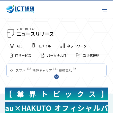
NEWS RELEASE
ニュースリリース
ALL
モバイル
ネットワーク
ITサービス
パーソナルIT
次世代技術
135
111
92
スマホ
携帯キャリア
携帯電話
68
65
63
59
スマートデバイス
通信速度
ビジネス
4Ｇ
57
55
54
53
52
コンテンツ
ソフトバンク
LTE
iPhone
au
【業界トピックス】
51
51
49
48
アプリ
つながりやすさ
電波状況
ドコモ
38
36
31
タブレット
インターネット
ビジネスシーン
au×HAKUTO オフィシャルパ
31
28
27
27
24
22
混雑環境
MVNO
SIM
電波
全国
楽天モバイル