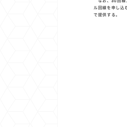
なお、au回線
ル回線を申し込む
で提供する。