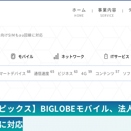
ホーム
事業内容
HOME
SERVICE
向けSIMもau回線に対応
モバイル
ネットワーク
ITサービス
68
65
63
59
57
マートデバイス
通信速度
ビジネス
4Ｇ
コンテンツ
ソフ
38
36
31
31
28
レット
インターネット
ビジネスシーン
混雑環境
MVNO
1
19
18
17
16
14
14
14
5G
有料
電車
料金
所有状況
動画配信
SNS
11
9
8
8
待ち合わせ場所
スマートフォン
東西エリア別
音楽配信
ニュ
ピックス】BIGLOBEモバイル、法人
6
5
5
4
4
4
4
ルーター
新幹線
生成AI
電子書籍
chatGPT
Gemini
AI
3
3
3
2
2
2
ナポイント
海外料金
学割
Anthropic
Perplexity
YouTube
i
線に対応
2
2
2
2
2
1
1
1
ft
Canva AI
Azure
Sora
LINE
法人
中東情勢
輸送費