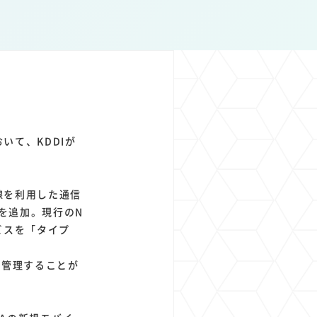
1
1
1
1
ト
経済圏
Azure AI
Google Pixel
いて、KDDIが
回線を利用した通信
スを追加。現行のN
ビスを「タイプ
括管理することが