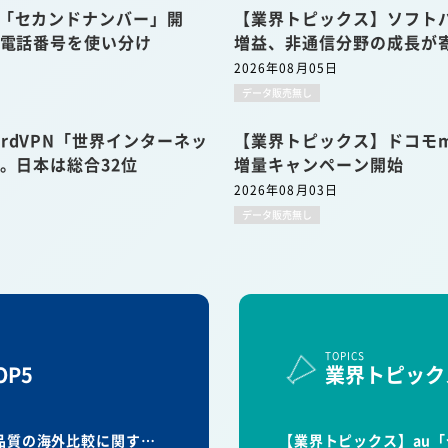
u「セカンドナンバー」開
【業界トピックス】ソフトバ
の電話番号を使い分け
増益、非通信分野の成長が
2026年08月05日
データ販売無し
rdVPN「世界インターネッ
【業界トピックス】ドコモmi
表。日本は総合32位
増量キャンペーン開始
2026年08月03日
データ販売無し
TOPICS
P5
業界トピック
信品質の海外比較に関す…
【業界トピックス】au「