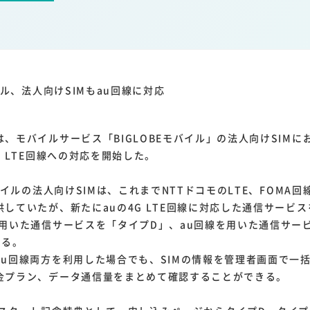
1
1
1
1
ーム家電
クラウド
ライドシェア
ポイントサービス
共通ポイン
1
ンサロン
バイル、法人向けSIMもau回線に対応
モバイルサービス「BIGLOBEモバイル」の法人向けSIMにお
G LTE回線への対応を開始した。
バイルの法人向けSIMは、これまでNTTドコモのLTE、FOMA
していたが、新たにauの4G LTE回線に対応した通信サービ
を用いた通信サービスを「タイプD」、au回線を用いた通信サー
する。
u回線両方を利用した場合でも、SIMの情報を管理者画面で一
金プラン、データ通信量をまとめて確認することができる。