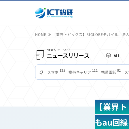
HOME
【業界トピックス】BIGLOBEモバイル、法人
NEWS RELEASE
ニュースリリース
ALL
135
111
92
スマホ
携帯キャリア
携帯電話
ス
51
49
48
つながりやすさ
電波状況
ドコモ
タブ
22
22
22
2
セキュリティ
サブスク
Wi-Fi
定額制
11
11
11
公衆無線LAN
格安
キャッシュレス決済
【業界ト
7
6
6
山手線
電子マネー
ワイモバイル
モバイル
3
3
3
Mid Journey
Claude
オフィスビル
マイ
もau回
2
2
2
フードデリバリー
TikTok
Netflix
Microso