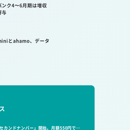
ンク4〜6月期は増収
寄与
niとahamo、データ
ス
セカンドナンバー」開始。月額550円で…