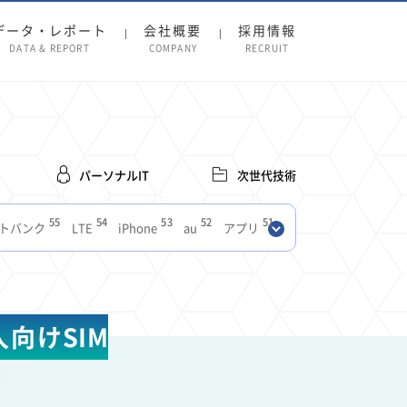
データ・レポート
会社概要
採用情報
DATA & REPORT
COMPANY
RECRUIT
パーソナルIT
次世代技術
55
54
53
52
51
トバンク
LTE
iPhone
au
アプリ
27
27
24
22
SIM
電波
全国
楽天モバイル
13
13
13
11
ブロードバンド
Android
移動中
FTTH
8
8
7
ースアプリ
クラウドストレージ
Amazon
向けSIM
3
3
3
3
Copilot
OpenAI
Firefly
DALL-E
2
2
2
2
2
Pad
リスク
X
Genspark
配車アプリ
1
1
1
1
Facebook
twitter
Instagram
原材料費