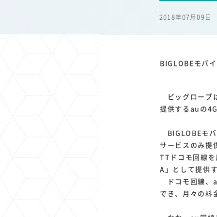
1
1
1
1
端末価格
G20
購買力
MNO
スマートホ
2018年07月09日
1
1
1
1
surface
会社
価格
NTTドコモ
オンライ
BIGLOBEモ
ビッグローブは、
提供するauの4
BIGLOBEモ
サービスのみ提供
TTドコモ回線
A」として提供
ドコモ回線、a
でき、月々の料