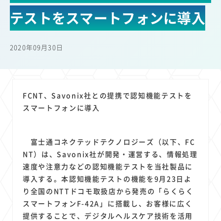
22
22
22
21
19
18
セキュリティ
サブスク
Wi-Fi
定額制
5G
有料
テストをスマートフォンに導入
17
16
14
14
14
電車
料金
所有状況
動画配信
SNS
13
13
13
11
ブロードバンド
Android
移動中
FTTH
2020年09月30日
11
11
11
公衆無線LAN
格安
キャッシュレス決済
11
9
8
8
待ち合わせ場所
スマートフォン
東西エリア別
音楽配信
8
8
7
7
ニュースアプリ
クラウドストレージ
Amazon
山手線
FCNT、Savonix社との提携で認知機能テストを
6
6
6
5
電子マネー
ワイモバイル
モバイルルーター
新幹線
スマートフォンに導入
5
4
4
4
4
3
生成AI
電子書籍
chatGPT
Gemini
AI
Copilot
3
3
3
3
3
OpenAI
Firefly
DALL-E
Mid Journey
Claude
富士通コネクテッドテクノロジーズ（以下、FC
3
3
3
3
オフィスビル
マイナポイント
海外料金
学割
NT）は、Savonix社が開発・運営する、情報処理
2
2
2
2
2
2
Anthropic
Perplexity
YouTube
iPad
リスク
X
速度や注意力などの認知機能テストを当社製品に
2
2
2
2
導入する。本認知機能テストの機能を9月23日よ
Genspark
配車アプリ
フードデリバリー
TikTok
り全国のNTTドコモ取扱店から発売の「らくらく
2
2
2
2
2
2
1
Netflix
Microsoft
Canva AI
Azure
Sora
LINE
法人
スマートフォンF-42A」に搭載し、お客様に広く
1
1
1
1
1
中東情勢
輸送費
Facebook
twitter
Instagram
提供することで、デジタルヘルスケア技術を活用