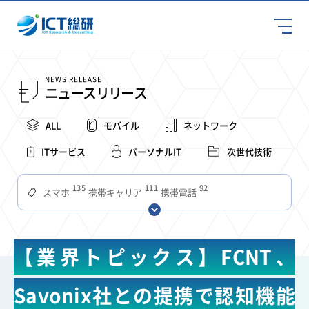
NEWS RELEASE
ニュースリリース
ALL
モバイル
ネットワーク
ITサービス
パーソナルIT
次世代技術
135
111
92
スマホ
携帯キャリア
携帯電話
68
65
63
59
スマートデバイス
通信速度
ビジネス
4Ｇ
57
55
54
53
52
コンテンツ
ソフトバンク
LTE
iPhone
au
【業界トピックス】FCNT、
51
51
49
48
アプリ
つながりやすさ
電波状況
ドコモ
38
36
31
タブレット
インターネット
ビジネスシーン
Savonix社との提携で認知機能
31
28
27
27
24
22
混雑環境
MVNO
SIM
電波
全国
楽天モバイル