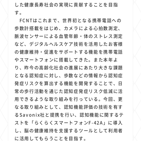
1
1
1
1
1
原材料費
端末価格
G20
購買力
MNO
した健康長寿社会の実現に貢献することを目指
1
1
1
す。
スマートホーム家電
クラウド
ライドシェア
FCNTはこれまで、世界初となる携帯電話への
1
1
1
1
ポイントサービス
共通ポイント
経済圏
Azure AI
歩数計搭載をはじめ、カメラによる心拍数測定、
1
1
1
1
1
Google Pixel
surface
会社
価格
NTTドコモ
脈波センサーによる血管年齢・体のストレス測定
1
オンラインサロン
など、デジタルヘルスケア技術を活用したお客様
の健康維持・促進をサポートする機能を携帯電話
やスマートフォンに搭載してきた。また本年よ
り、昨今の高齢化社会の進展にあたり大きな課題
となる認知症に対し、歩数などの情報から認知症
発症リスクを算出する機能を開発することで、日
常の歩行活動を通じた認知症発症リスク低減に活
用できるような取り組みを行っている。今回、更
なる取り組みとして、認知機能評価の技術を有す
るSavonix社と提携を行い、認知機能に関するテ
ストを「らくらくスマートフォンF-42A」に導入
し、脳の健康維持を支援するツールとして利用者
に活用してもらうことを目指す。