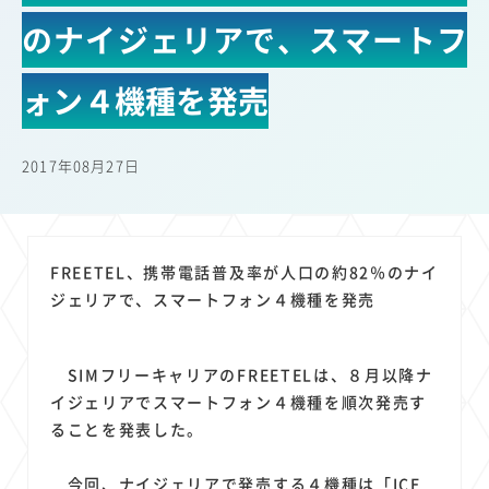
22
22
22
21
19
18
セキュリティ
サブスク
Wi-Fi
定額制
5G
有料
のナイジェリアで、スマートフ
17
16
14
14
14
電車
料金
所有状況
動画配信
SNS
13
13
13
11
ブロードバンド
Android
移動中
FTTH
ォン４機種を発売
11
11
11
公衆無線LAN
格安
キャッシュレス決済
11
9
8
8
待ち合わせ場所
スマートフォン
東西エリア別
音楽配信
2017年08月27日
8
8
7
7
ニュースアプリ
クラウドストレージ
Amazon
山手線
6
6
6
5
電子マネー
ワイモバイル
モバイルルーター
新幹線
5
4
4
4
4
3
生成AI
電子書籍
chatGPT
Gemini
AI
Copilot
FREETEL、携帯電話普及率が人口の約82％のナイ
3
3
3
3
3
OpenAI
Firefly
DALL-E
Mid Journey
Claude
ジェリアで、スマートフォン４機種を発売
3
3
3
3
オフィスビル
マイナポイント
海外料金
学割
2
2
2
2
2
2
Anthropic
Perplexity
YouTube
iPad
リスク
X
SIMフリーキャリアのFREETELは、８月以降ナ
2
2
2
2
Genspark
配車アプリ
フードデリバリー
TikTok
イジェリアでスマートフォン４機種を順次発売す
2
2
2
2
2
2
1
ることを発表した。
Netflix
Microsoft
Canva AI
Azure
Sora
LINE
法人
1
1
1
1
1
中東情勢
輸送費
Facebook
twitter
Instagram
今回、ナイジェリアで発売する４機種は「ICE