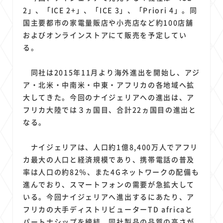
1
1
1
1
1
原材料費
端末価格
G20
購買力
MNO
2」、「ICE 2+」、「ICE 3」、「Priori 4」。同
1
1
1
スマートホーム家電
クラウド
ライドシェア
国主要都市の家電量販店や小売店など約100店舗
1
1
1
1
およびオンラインストアにて販売を予定してい
ポイントサービス
共通ポイント
経済圏
Azure AI
る。
1
1
1
1
1
Google Pixel
surface
会社
価格
NTTドコモ
1
オンラインサロン
同社は2015年11月より海外進出を開始し、アジ
ア・北米・中南米・中東・アフリカの各地域へ拡
大してきた。今回のナイジェリアへの進出は、ア
フリカ大陸では３ヵ国目、合計22ヵ国目の進出と
なる。
ナイジェリアは、人口約1億8,400万人でアフリ
カ最大の人口と経済規模であり、携帯電話の普及
率は人口の約82％、また4Gネットワークの配備も
進んでおり、スマートフォンの需要が急拡大して
いる。今回ナイジェリアへ進出するにあたり、ア
フリカの大手ディストリビューターTD africaと
パートナシップを締結。同社製品の品質の高さが