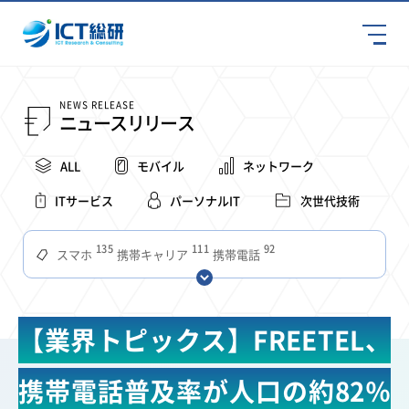
NEWS RELEASE
ニュースリリース
ALL
モバイル
ネットワーク
ITサービス
パーソナルIT
次世代技術
135
111
92
スマホ
携帯キャリア
携帯電話
68
65
63
59
スマートデバイス
通信速度
ビジネス
4Ｇ
57
55
54
53
52
コンテンツ
ソフトバンク
LTE
iPhone
au
【業界トピックス】FREETEL、
51
51
49
48
アプリ
つながりやすさ
電波状況
ドコモ
38
36
31
タブレット
インターネット
ビジネスシーン
携帯電話普及率が人口の約82％
31
28
27
27
24
22
混雑環境
MVNO
SIM
電波
全国
楽天モバイル