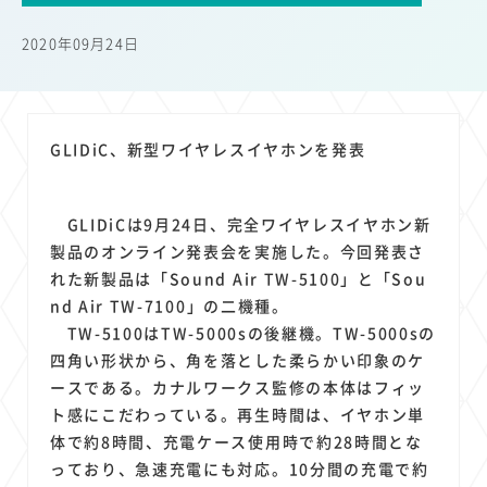
22
22
22
21
19
18
セキュリティ
サブスク
Wi-Fi
定額制
5G
有料
2020年09月24日
17
16
14
14
14
電車
料金
所有状況
動画配信
SNS
13
13
13
11
ブロードバンド
Android
移動中
FTTH
11
11
11
公衆無線LAN
格安
キャッシュレス決済
GLIDiC、新型ワイヤレスイヤホンを発表
11
9
8
8
待ち合わせ場所
スマートフォン
東西エリア別
音楽配信
8
8
7
7
ニュースアプリ
クラウドストレージ
Amazon
山手線
6
6
6
5
GLIDiCは9月24日、完全ワイヤレスイヤホン新
電子マネー
ワイモバイル
モバイルルーター
新幹線
製品のオンライン発表会を実施した。今回発表さ
5
4
4
4
4
3
生成AI
電子書籍
chatGPT
Gemini
AI
Copilot
れた新製品は「Sound Air TW-5100」と「Sou
3
3
3
3
3
OpenAI
Firefly
DALL-E
Mid Journey
Claude
nd Air TW-7100」の二機種。
3
3
3
3
オフィスビル
マイナポイント
海外料金
学割
TW-5100はTW-5000sの後継機。TW-5000sの
2
2
2
2
2
2
四角い形状から、角を落とした柔らかい印象のケ
Anthropic
Perplexity
YouTube
iPad
リスク
X
ースである。カナルワークス監修の本体はフィッ
2
2
2
2
Genspark
配車アプリ
フードデリバリー
TikTok
ト感にこだわっている。再生時間は、イヤホン単
2
2
2
2
2
2
1
Netflix
Microsoft
Canva AI
Azure
Sora
LINE
法人
体で約8時間、充電ケース使用時で約28時間とな
1
1
1
1
1
中東情勢
輸送費
Facebook
twitter
Instagram
っており、急速充電にも対応。10分間の充電で約