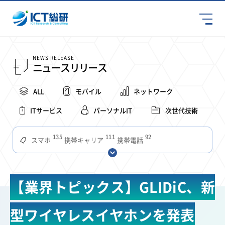
NEWS RELEASE
ニュースリリース
ALL
モバイル
ネットワーク
ITサービス
パーソナルIT
次世代技術
135
111
92
スマホ
携帯キャリア
携帯電話
68
65
63
59
スマートデバイス
通信速度
ビジネス
4Ｇ
57
55
54
53
52
コンテンツ
ソフトバンク
LTE
iPhone
au
【業界トピックス】GLIDiC、新
51
51
49
48
アプリ
つながりやすさ
電波状況
ドコモ
38
36
31
タブレット
インターネット
ビジネスシーン
型ワイヤレスイヤホンを発表
31
28
27
27
24
22
混雑環境
MVNO
SIM
電波
全国
楽天モバイル