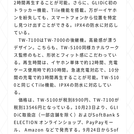
1
1
1
1
1
2時間再生することが可能。さらに、GLIDiC初の
原材料費
端末価格
G20
購買力
MNO
トラッカー機能、Tile機能を搭載。万が一イヤホ
1
1
1
スマートホーム家電
クラウド
ライドシェア
ンを紛失しても、スマートフォンから位置を特定
1
1
1
1
ポイントサービス
共通ポイント
経済圏
Azure AI
し見つけ出すことができる。IPX4の防水に対応し
1
1
1
1
1
Google Pixel
surface
会社
価格
NTTドコモ
ている。
1
TW-7100はTW-7000の後継機。高級感が漂う
オンラインサロン
デザイン。こちらも、TW-5100同様カナルワーク
ス監修のもと、形状とフィット感にこだわってい
る。再生時間は、イヤホン単体で約12時間、充電
ケース使用時で約30時間。急速充電対応で、10分
間の充電で約3時間再生することが可能。TW-510
0と同じくTile機能、IPX4の防水に対応してい
る。
価格は、TW-5100が税別8900円、TW-7100が
税別13546円となっている。10月23日より、GLI
DiC取扱店（一部店舗を除く）およびSoftBank S
ELECTION オンラインショップ、PayPayモー
ル、 Amazon などで発売する。9月24日からSof