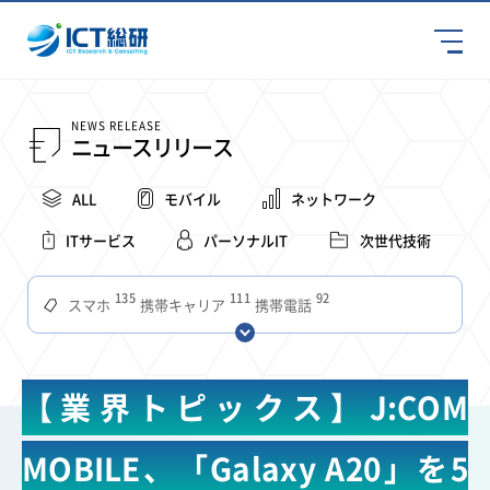
NEWS RELEASE
ニュースリリース
ALL
モバイル
ネットワーク
ITサービス
パーソナルIT
次世代技術
135
111
92
スマホ
携帯キャリア
携帯電話
68
65
63
59
スマートデバイス
通信速度
ビジネス
4Ｇ
57
55
54
53
52
コンテンツ
ソフトバンク
LTE
iPhone
au
【業界トピックス】J:COM
51
51
49
48
アプリ
つながりやすさ
電波状況
ドコモ
38
36
31
タブレット
インターネット
ビジネスシーン
MOBILE、「Galaxy A20」を5
31
28
27
27
24
22
混雑環境
MVNO
SIM
電波
全国
楽天モバイル