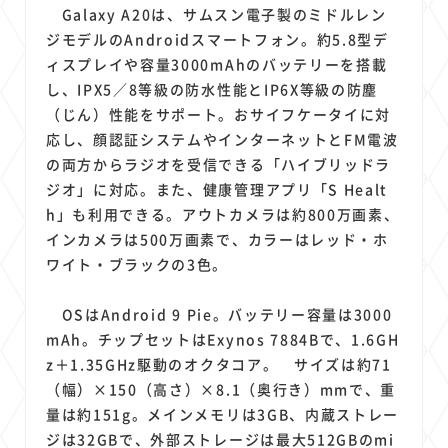
1
1
1
1
1
原材料費
端末価格
G20
購買力
MNO
Galaxy A20は、サムスン電子製のミドルレン
1
1
1
ジモデルのAndroidスマートフォン。約5.8型デ
スマートホーム家電
クラウド
ライドシェア
ィスプレイや容量3000mAhのバッテリーを搭載
1
1
1
1
ポイントサービス
共通ポイント
経済圏
Azure AI
し、IPX5／8等級の防水性能とIP6X等級の防塵
1
1
1
1
1
Google Pixel
surface
会社
価格
NTTドコモ
（じん）性能をサポート。おサイフケータイに対
1
オンラインサロン
応し、顔認証システムやインターネットとFM電波
の両方からラジオを受信できる「ハイブリッドラ
ジオ」に対応。また、健康管理アプリ「S Healt
h」も利用できる。アウトカメラは約800万画素、
インカメラは500万画素で、カラーはレッド・ホ
ワイト・ブラックの3色。
OSはAndroid 9 Pie。バッテリー容量は3000
mAh。チップセットはExynos 7884Bで、1.6GH
z＋1.35GHz駆動のオクタコア。 サイズは約71
（幅）×150（高さ）×8.1（奥行き）mmで、重
量は約151g。メインメモリは3GB、内蔵ストレー
ジは32GBで、外部ストレージは最大512GBのmi