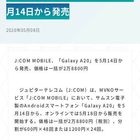
22
22
22
21
19
18
セキュリティ
サブスク
Wi-Fi
定額制
5G
有料
月14日から発売
17
16
14
14
14
電車
料金
所有状況
動画配信
SNS
13
13
13
11
ブロードバンド
Android
移動中
FTTH
2020年05月08日
11
11
11
公衆無線LAN
格安
キャッシュレス決済
11
9
8
8
待ち合わせ場所
スマートフォン
東西エリア別
音楽配信
8
8
7
7
ニュースアプリ
クラウドストレージ
Amazon
山手線
J:COM MOBILE、「Galaxy A20」を5月14日か
6
6
6
5
電子マネー
ワイモバイル
モバイルルーター
新幹線
ら発売、価格は一括が2万8800円
5
4
4
4
4
3
生成AI
電子書籍
chatGPT
Gemini
AI
Copilot
3
3
3
3
3
OpenAI
Firefly
DALL-E
Mid Journey
Claude
ジュピターテレコム（J:COM）は、MVNOサー
3
3
3
3
オフィスビル
マイナポイント
海外料金
学割
ビス「J:COM MOBILE」において、サムスン電子
2
2
2
2
2
2
Anthropic
Perplexity
YouTube
iPad
リスク
X
製のAndroidスマートフォン「Galaxy A20」を5
2
2
2
2
月14日から、オンラインでは5月18日から販売を
Genspark
配車アプリ
フードデリバリー
TikTok
開始する。価格は一括が2万8800円（税別）、分
2
2
2
2
2
2
1
Netflix
Microsoft
Canva AI
Azure
Sora
LINE
法人
割が600円×48回または1200円×24回。
1
1
1
1
1
中東情勢
輸送費
Facebook
twitter
Instagram