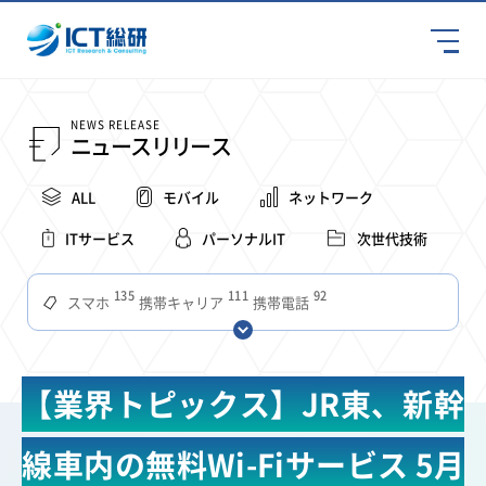
NEWS RELEASE
ニュースリリース
ALL
モバイル
ネットワーク
ITサービス
パーソナルIT
次世代技術
135
111
92
スマホ
携帯キャリア
携帯電話
68
65
63
59
スマートデバイス
通信速度
ビジネス
4Ｇ
57
55
54
53
52
コンテンツ
ソフトバンク
LTE
iPhone
au
【業界トピックス】JR東、新幹
51
51
49
48
アプリ
つながりやすさ
電波状況
ドコモ
38
36
31
タブレット
インターネット
ビジネスシーン
線車内の無料Wi-Fiサービス 5月
31
28
27
27
24
22
混雑環境
MVNO
SIM
電波
全国
楽天モバイル