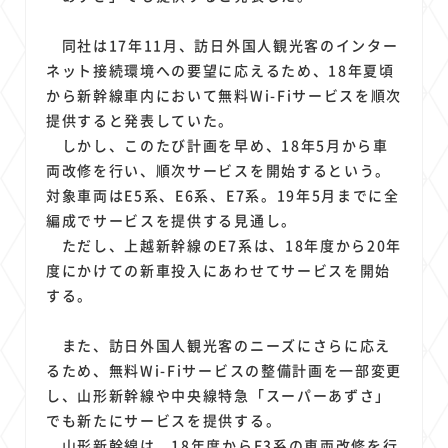
1
1
1
1
1
原材料費
端末価格
G20
購買力
MNO
1
1
1
スマートホーム家電
クラウド
ライドシェア
同社は17年11月、訪日外国人観光客のインター
1
1
1
1
ネット接続環境への要望に応えるため、18年夏頃
ポイントサービス
共通ポイント
経済圏
Azure AI
から新幹線車内において無料Wi-Fiサービスを順次
1
1
1
1
1
Google Pixel
surface
会社
価格
NTTドコモ
提供すると発表していた。
1
オンラインサロン
しかし、このたび計画を早め、18年5月から車
両改修を行い、順次サービスを開始するという。
対象車両はE5系、E6系、E7系。19年5月までに全
編成でサービスを提供する見通し。
ただし、上越新幹線のE7系は、18年度から20年
度にかけての新車投入にあわせてサービスを開始
する。
また、訪日外国人観光客のニーズにさらに応え
るため、無料Wi-Fiサービスの整備計画を一部変更
し、山形新幹線や中央線特急「スーパーあずさ」
でも新たにサービスを提供する。
山形新幹線は、18年度からE3系の車両改修を行