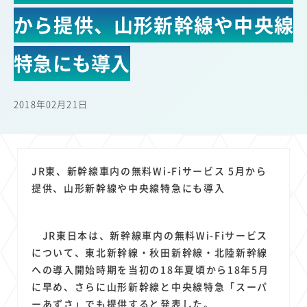
22
22
22
21
19
18
セキュリティ
サブスク
Wi-Fi
定額制
5G
有料
から提供、山形新幹線や中央線
17
16
14
14
14
電車
料金
所有状況
動画配信
SNS
13
13
13
11
ブロードバンド
Android
移動中
FTTH
特急にも導入
11
11
11
公衆無線LAN
格安
キャッシュレス決済
11
9
8
8
待ち合わせ場所
スマートフォン
東西エリア別
音楽配信
2018年02月21日
8
8
7
7
ニュースアプリ
クラウドストレージ
Amazon
山手線
6
6
6
5
電子マネー
ワイモバイル
モバイルルーター
新幹線
5
4
4
4
4
3
生成AI
電子書籍
chatGPT
Gemini
AI
Copilot
JR東、新幹線車内の無料Wi-Fiサービス 5月から
3
3
3
3
3
OpenAI
Firefly
DALL-E
Mid Journey
Claude
提供、山形新幹線や中央線特急にも導入
3
3
3
3
オフィスビル
マイナポイント
海外料金
学割
2
2
2
2
2
2
Anthropic
Perplexity
YouTube
iPad
リスク
X
JR東日本は、新幹線車内の無料Wi-Fiサービス
2
2
2
2
Genspark
配車アプリ
フードデリバリー
TikTok
について、東北新幹線・秋田新幹線・北陸新幹線
2
2
2
2
2
2
1
への導入開始時期を当初の18年夏頃から18年5月
Netflix
Microsoft
Canva AI
Azure
Sora
LINE
法人
に早め、さらに山形新幹線と中央線特急「スーパ
1
1
1
1
1
中東情勢
輸送費
Facebook
twitter
Instagram
ーあずさ」でも提供すると発表した。