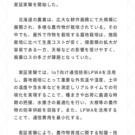
1
1
1
1
1
原材料費
端末価格
G20
購買力
MNO
実証実験を開始した。
1
1
1
スマートホーム家電
クラウド
ライドシェア
北海道の農業は、広大な耕作面積にて大規模に
1
1
1
1
ポイントサービス
共通ポイント
経済圏
Azure AI
展開され、多様な農作物が栽培されている。その
1
1
1
1
1
Google Pixel
surface
会社
価格
NTTドコモ
中でも、屋外で作物を栽培する露地栽培は、施設
1
オンラインサロン
栽培に比べて生産コストが安く、畑面積の拡大が
容易である一方、天候などの影響を受けやすく、
廃棄ロスの多さが課題となっていた。
実証実験では、IoT向け通信技術LPWAを活用
し、露地栽培にとって重要な外気温や湿度、土中
の温度や含水率などを測定しリアルタイムでの可
視化を実現することで、種まきや出荷に最適な時
期の把握、水撒きの最適化を行い、大根等の農作
物の効率供給を目指す。また、LPWAを活用する
ことで、通信費用を最小化する。
実証実験により、農作物育成に関する知識・技