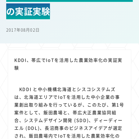
22
22
22
21
19
18
セキュリティ
サブスク
Wi-Fi
定額制
5G
有料
の実証実験
17
16
14
14
14
電車
料金
所有状況
動画配信
SNS
13
13
13
11
ブロードバンド
Android
移動中
FTTH
2017年08月02日
11
11
11
公衆無線LAN
格安
キャッシュレス決済
11
9
8
8
待ち合わせ場所
スマートフォン
東西エリア別
音楽配信
8
8
7
7
ニュースアプリ
クラウドストレージ
Amazon
山手線
KDDI、帯広でIoTを活用した農業効率化の実証実
6
6
6
5
電子マネー
ワイモバイル
モバイルルーター
新幹線
験
5
4
4
4
4
3
生成AI
電子書籍
chatGPT
Gemini
AI
Copilot
3
3
3
3
3
OpenAI
Firefly
DALL-E
Mid Journey
Claude
KDDI と中小機構北海道とシスコシステムズ
3
3
3
3
オフィスビル
マイナポイント
海外料金
学割
は、北海道エリアでIoTを活用した中小企業の事
2
2
2
2
2
2
Anthropic
Perplexity
YouTube
iPad
リスク
X
業創出取り組みを行っているが、このたび、第1号
2
2
2
2
案件として、飯田農場と、帯広大正農業協同組
Genspark
配車アプリ
フードデリバリー
TikTok
合、システムデザイン開発 (SDD)、ディーディー
2
2
2
2
2
2
1
Netflix
Microsoft
Canva AI
Azure
Sora
LINE
法人
エル (DDL)、長沼商事のビジネスアイデアが選定
1
1
1
1
1
中東情勢
輸送費
Facebook
twitter
Instagram
され、飯田農場内でIoTを活用した農業効率化の