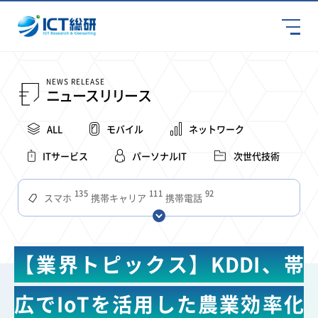
NEWS RELEASE
ニュースリリース
ALL
モバイル
ネットワーク
ITサービス
パーソナルIT
次世代技術
135
111
92
スマホ
携帯キャリア
携帯電話
68
65
63
59
スマートデバイス
通信速度
ビジネス
4Ｇ
57
55
54
53
52
コンテンツ
ソフトバンク
LTE
iPhone
au
【業界トピックス】KDDI、帯
51
51
49
48
アプリ
つながりやすさ
電波状況
ドコモ
38
36
31
タブレット
インターネット
ビジネスシーン
広でIoTを活用した農業効率化
31
28
27
27
24
22
混雑環境
MVNO
SIM
電波
全国
楽天モバイル