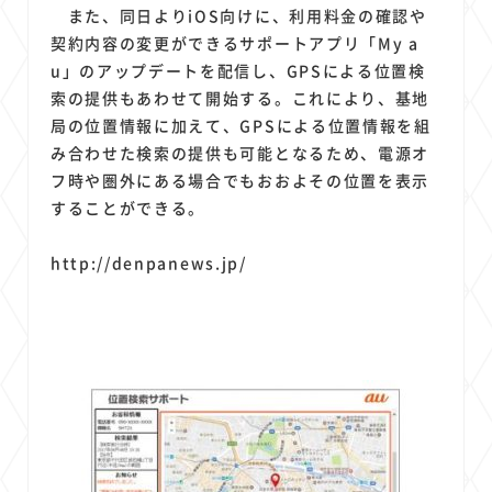
1
1
1
1
1
原材料費
端末価格
G20
購買力
MNO
また、同日よりiOS向けに、利用料金の確認や
1
1
1
契約内容の変更ができるサポートアプリ「My a
スマートホーム家電
クラウド
ライドシェア
u」のアップデートを配信し、GPSによる位置検
1
1
1
1
ポイントサービス
共通ポイント
経済圏
Azure AI
索の提供もあわせて開始する。これにより、基地
1
1
1
1
1
Google Pixel
surface
会社
価格
NTTドコモ
局の位置情報に加えて、GPSによる位置情報を組
1
オンラインサロン
み合わせた検索の提供も可能となるため、電源オ
フ時や圏外にある場合でもおおよその位置を表示
することができる。
http://denpanews.jp/