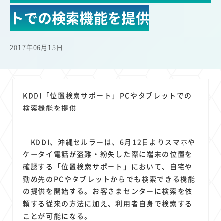
22
22
22
21
19
18
セキュリティ
サブスク
Wi-Fi
定額制
5G
有料
トでの検索機能を提供
17
16
14
14
14
電車
料金
所有状況
動画配信
SNS
13
13
13
11
ブロードバンド
Android
移動中
FTTH
2017年06月15日
11
11
11
公衆無線LAN
格安
キャッシュレス決済
11
9
8
8
待ち合わせ場所
スマートフォン
東西エリア別
音楽配信
8
8
7
7
ニュースアプリ
クラウドストレージ
Amazon
山手線
KDDI「位置検索サポート」PCやタブレットでの
6
6
6
5
電子マネー
ワイモバイル
モバイルルーター
新幹線
検索機能を提供
5
4
4
4
4
3
生成AI
電子書籍
chatGPT
Gemini
AI
Copilot
3
3
3
3
3
OpenAI
Firefly
DALL-E
Mid Journey
Claude
KDDI、沖縄セルラーは、6月12日よりスマホや
3
3
3
3
オフィスビル
マイナポイント
海外料金
学割
ケータイ電話が盗難・紛失した際に端末の位置を
2
2
2
2
2
2
Anthropic
Perplexity
YouTube
iPad
リスク
X
確認する「位置検索サポート」において、自宅や
2
2
2
2
勤め先のPCやタブレットからでも検索できる機能
Genspark
配車アプリ
フードデリバリー
TikTok
の提供を開始する。お客さまセンターに検索を依
2
2
2
2
2
2
1
Netflix
Microsoft
Canva AI
Azure
Sora
LINE
法人
頼する従来の方法に加え、利用者自身で検索する
1
1
1
1
1
中東情勢
輸送費
Facebook
twitter
Instagram
ことが可能になる。