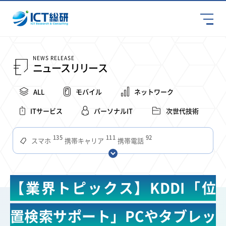
NEWS RELEASE
ニュースリリース
ALL
モバイル
ネットワーク
ITサービス
パーソナルIT
次世代技術
135
111
92
スマホ
携帯キャリア
携帯電話
68
65
63
59
スマートデバイス
通信速度
ビジネス
4Ｇ
57
55
54
53
52
コンテンツ
ソフトバンク
LTE
iPhone
au
【業界トピックス】KDDI「位
51
51
49
48
アプリ
つながりやすさ
電波状況
ドコモ
38
36
31
タブレット
インターネット
ビジネスシーン
置検索サポート」PCやタブレッ
31
28
27
27
24
22
混雑環境
MVNO
SIM
電波
全国
楽天モバイル