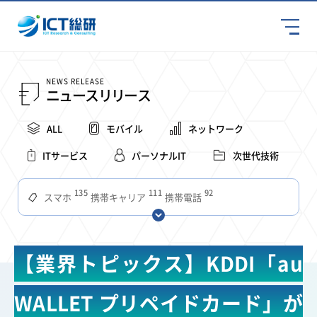
NEWS RELEASE
ニュースリリース
ALL
モバイル
ネットワーク
ITサービス
パーソナルIT
次世代技術
135
111
92
スマホ
携帯キャリア
携帯電話
68
65
63
59
スマートデバイス
通信速度
ビジネス
4Ｇ
57
55
54
53
52
コンテンツ
ソフトバンク
LTE
iPhone
au
【業界トピックス】KDDI「au
51
51
49
48
アプリ
つながりやすさ
電波状況
ドコモ
38
36
31
タブレット
インターネット
ビジネスシーン
WALLET プリペイドカード」が
31
28
27
27
24
22
混雑環境
MVNO
SIM
電波
全国
楽天モバイル