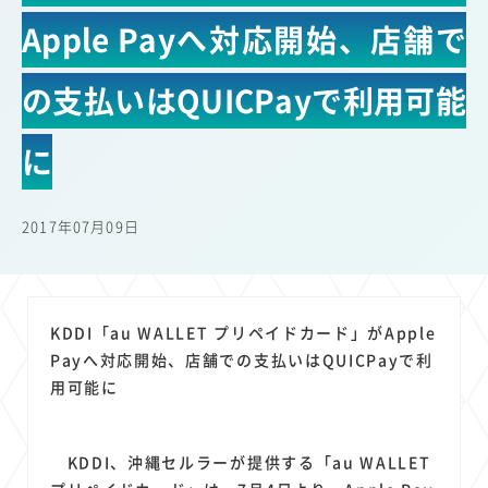
22
22
22
21
19
18
セキュリティ
サブスク
Wi-Fi
定額制
5G
有料
Apple Payへ対応開始、店舗で
17
16
14
14
14
電車
料金
所有状況
動画配信
SNS
13
13
13
11
ブロードバンド
Android
移動中
FTTH
の支払いはQUICPayで利用可能
11
11
11
公衆無線LAN
格安
キャッシュレス決済
に
11
9
8
8
待ち合わせ場所
スマートフォン
東西エリア別
音楽配信
8
8
7
7
ニュースアプリ
クラウドストレージ
Amazon
山手線
6
6
6
5
電子マネー
ワイモバイル
モバイルルーター
新幹線
2017年07月09日
5
4
4
4
4
3
生成AI
電子書籍
chatGPT
Gemini
AI
Copilot
3
3
3
3
3
OpenAI
Firefly
DALL-E
Mid Journey
Claude
3
3
3
3
オフィスビル
マイナポイント
海外料金
学割
KDDI「au WALLET プリペイドカード」がApple
2
2
2
2
2
2
Payへ対応開始、店舗での支払いはQUICPayで利
Anthropic
Perplexity
YouTube
iPad
リスク
X
用可能に
2
2
2
2
Genspark
配車アプリ
フードデリバリー
TikTok
2
2
2
2
2
2
1
Netflix
Microsoft
Canva AI
Azure
Sora
LINE
法人
1
1
1
1
1
KDDI、沖縄セルラーが提供する「au WALLET
中東情勢
輸送費
Facebook
twitter
Instagram