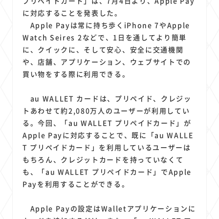
プリペイドカード」は、7月4日より、Apple Pay
1
1
1
1
1
原材料費
端末価格
G20
購買力
MNO
に対応することを発表した。
1
1
1
スマートホーム家電
クラウド
ライドシェア
Apple Payは常に持ち歩くiPhone 7やApple
1
1
1
1
ポイントサービス
共通ポイント
経済圏
Azure AI
Watch Seires 2などで、1日を通してより簡単
1
1
1
1
1
に、クイックに、そして安心、安全に交通機関
Google Pixel
surface
会社
価格
NTTドコモ
や、店舗、アプリケーション、ウェブサイトでの
1
オンラインサロン
買い物をする際に利用できる。
au WALLET カードは、プリペイド、クレジッ
トあわせて約2,080万人のユーザーが利用してい
る。今回、「au WALLET プリペイドカード」が
Apple Payに対応することで、既に「au WALLE
T プリペイドカード」を利用しているユーザーは
もちろん、クレジットカードを持っていなくて
も、「au WALLET プリペイドカード」でApple
Payを利用することができる。
Apple Payの設定はWalletアプリケーションに