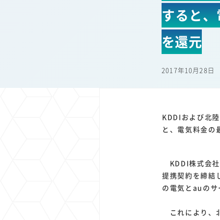
1
1
1
1
すると、
端末価格
G20
購買力
MNO
スマートホ
1
1
1
1
surface
会社
価格
NTTドコモ
オンライ
を還元
2017年10月28日
KDDIおよび北
と、電気料金の最
KDDI株式会
提携契約を締結
の電気とauの
これにより、北