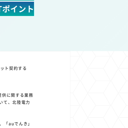
1
1
1
1
Tポイント
ト
経済圏
Azure AI
Google Pixel
セット契約する
提供に関する業務
いて、北陸電力
、「auでんき」