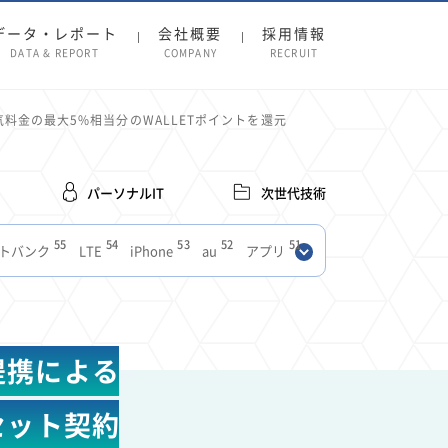
データ・レポート
会社概要
採用情報
DATA & REPORT
COMPANY
RECRUIT
料金の最大5%相当分のWALLETポイントを還元
パーソナルIT
次世代技術
55
54
53
52
51
トバンク
LTE
iPhone
au
アプリ
27
27
24
22
SIM
電波
全国
楽天モバイル
13
13
13
11
ブロードバンド
Android
移動中
FTTH
8
8
7
ースアプリ
クラウドストレージ
Amazon
提携による
3
3
3
3
Copilot
OpenAI
Firefly
DALL-E
2
2
2
2
2
Pad
リスク
X
Genspark
配車アプリ
セット契約
1
1
1
1
Facebook
twitter
Instagram
原材料費