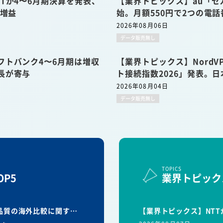
Tが4〜6月期決算を発表、
【業界トピックス】au「セ
収増益
始。月額550円で2つの電
2026年08月06日
データ販売無し
フトバンク4〜6月期は増収
【業界トピックス】Nord
長が寄与
ト接続指数2026」発表。日
2026年08月04日
データ販売無し
TOPICS
P5
業界トピック
信品質の海外比較に関す…
【業界トピックス】NTT