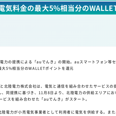
1
1
1
1
電気料金の最大5%相当分のWALLE
ーム家電
クラウド
ライドシェア
ポイントサービス
共通ポイン
1
ンサロン
陸電力の提携による「auでんき」の開始。auスマートフォン等
大5%相当分のWALLETポイントを還元
社と北陸電力株式会社は、電気と通信を組み合わせたサービスの
し、同提携に基づき、11月8日より、北陸電力の供給エリアにお
サービスを組み合わせた「auでんき」がスタート。
陸電力が小売電気事業者として利用者に電気を供給する。また