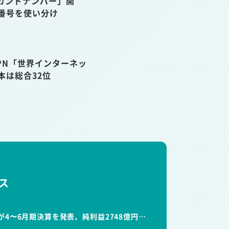
カンドナンバー」開
話番号を使い分け
VPN「世界インターネッ
本は総合32位
ス
が4〜6月期決算を発表、純利益2748億円…