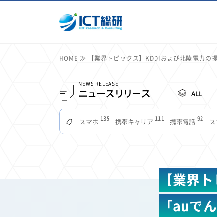
HOME
【業界トピックス】KDDIおよび北陸電力の
NEWS RELEASE
ニュースリリース
ALL
135
111
92
スマホ
携帯キャリア
携帯電話
ス
51
49
48
つながりやすさ
電波状況
ドコモ
タブ
22
22
22
2
セキュリティ
サブスク
Wi-Fi
定額制
11
11
11
公衆無線LAN
格安
キャッシュレス決済
【業界ト
7
6
6
山手線
電子マネー
ワイモバイル
モバイル
3
3
3
Mid Journey
Claude
オフィスビル
マイ
「auで
2
2
2
フードデリバリー
TikTok
Netflix
Microso