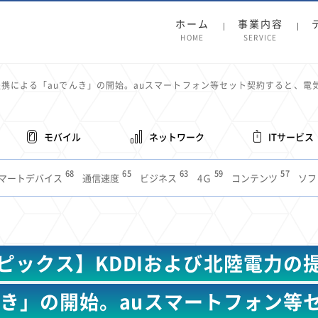
ホーム
事業内容
HOME
SERVICE
提携による「auでんき」の開始。auスマートフォン等セット契約すると、電気
モバイル
ネットワーク
ITサービス
68
65
63
59
57
マートデバイス
通信速度
ビジネス
4Ｇ
コンテンツ
ソフ
38
36
31
31
28
レット
インターネット
ビジネスシーン
混雑環境
MVNO
1
19
18
17
16
14
14
14
5G
有料
電車
料金
所有状況
動画配信
SNS
11
9
8
8
待ち合わせ場所
スマートフォン
東西エリア別
音楽配信
ニュ
ピックス】KDDIおよび北陸電力の
6
5
5
4
4
4
4
ルーター
新幹線
生成AI
電子書籍
chatGPT
Gemini
AI
3
3
3
2
2
2
ナポイント
海外料金
学割
Anthropic
Perplexity
YouTube
i
んき」の開始。auスマートフォン等
2
2
2
2
2
1
1
1
ft
Canva AI
Azure
Sora
LINE
法人
中東情勢
輸送費