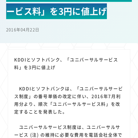
22
22
22
21
19
18
セキュリティ
サブスク
Wi-Fi
定額制
5G
有料
ービス料」を3円に値上げ
17
16
14
14
14
電車
料金
所有状況
動画配信
SNS
13
13
13
11
ブロードバンド
Android
移動中
FTTH
2016年04月22日
11
11
11
公衆無線LAN
格安
キャッシュレス決済
11
9
8
8
待ち合わせ場所
スマートフォン
東西エリア別
音楽配信
8
8
7
7
ニュースアプリ
クラウドストレージ
Amazon
山手線
KDDIとソフトバンク、「ユニバーサルサービス
6
6
6
5
電子マネー
ワイモバイル
モバイルルーター
新幹線
料」を3円に値上げ
5
4
4
4
4
3
生成AI
電子書籍
chatGPT
Gemini
AI
Copilot
3
3
3
3
3
OpenAI
Firefly
DALL-E
Mid Journey
Claude
KDDIとソフトバンクは、「ユニバーサルサービ
3
3
3
3
オフィスビル
マイナポイント
海外料金
学割
ス制度」の番号単価の改定に伴い、2016年7月利
2
2
2
2
2
2
Anthropic
Perplexity
YouTube
iPad
リスク
X
用分より、順次「ユニバーサルサービス料」を改
2
2
2
2
定することを発表した。
Genspark
配車アプリ
フードデリバリー
TikTok
2
2
2
2
2
2
1
Netflix
Microsoft
Canva AI
Azure
Sora
LINE
法人
ユニバーサルサービス制度は、ユニバーサルサ
1
1
1
1
1
中東情勢
輸送費
Facebook
twitter
Instagram
ービス (注) の維持に必要な費用を電話会社全体で