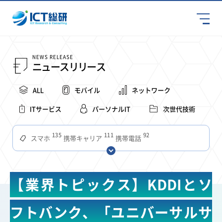
NEWS RELEASE
ニュースリリース
ALL
モバイル
ネットワーク
ITサービス
パーソナルIT
次世代技術
135
111
92
スマホ
携帯キャリア
携帯電話
68
65
63
59
スマートデバイス
通信速度
ビジネス
4Ｇ
57
55
54
53
52
コンテンツ
ソフトバンク
LTE
iPhone
au
【業界トピックス】KDDIとソ
51
51
49
48
アプリ
つながりやすさ
電波状況
ドコモ
38
36
31
タブレット
インターネット
ビジネスシーン
フトバンク、「ユニバーサルサ
31
28
27
27
24
22
混雑環境
MVNO
SIM
電波
全国
楽天モバイル