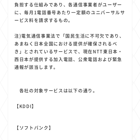
1
1
1
1
1
原材料費
端末価格
G20
購買力
MNO
負担する仕組みであり、各通信事業者がユーザー
1
1
1
に、毎月1電話番号あたり一定額のユニバーサルサ
スマートホーム家電
クラウド
ライドシェア
ービス料を請求するもの。
1
1
1
1
ポイントサービス
共通ポイント
経済圏
Azure AI
1
1
1
1
1
Google Pixel
surface
会社
価格
NTTドコモ
注)電気通信事業法で「国民生活に不可欠であり、
1
オンラインサロン
あまねく日本全国における提供が確保されるべ
き」とされているサービスで、現在NTT東日本・
西日本が提供する加入電話、公衆電話および緊急
通報が該当します。
各社の対象サービスは以下の通り。
【KDDI】
【ソフトバンク】