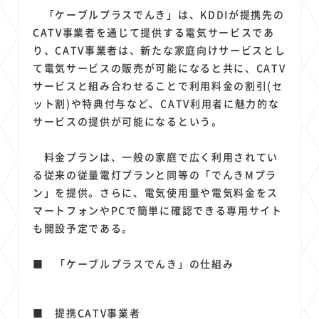
1
1
1
1
1
原材料費
端末価格
G20
購買力
MNO
「ケーブルプラスでんき」は、KDDIが提携先の
1
1
1
スマートホーム家電
クラウド
ライドシェア
CATV事業者を通じて提供する電気サービスであ
1
1
1
1
り、CATV事業者は、新たな家庭向けサービスとし
ポイントサービス
共通ポイント
経済圏
Azure AI
て電気サービスの販売が可能になると共に、CATV
1
1
1
1
1
Google Pixel
surface
会社
価格
NTTドコモ
サービスと組み合わせることで利用料金の割引(セ
1
オンラインサロン
ット割)や特典付与など、CATV利用者に魅力的な
サービスの提供が可能になるという。
料金プランは、一般の家庭で広く利用されてい
る従来の従量電灯プランと同等の「でんきMプラ
ン」を提供。さらに、電気使用量や電気料金をス
マートフォンやPCで簡単に確認できる専用サイト
も開設予定である。
■ 「ケーブルプラスでんき」の仕組み
■ 提携CATV事業者