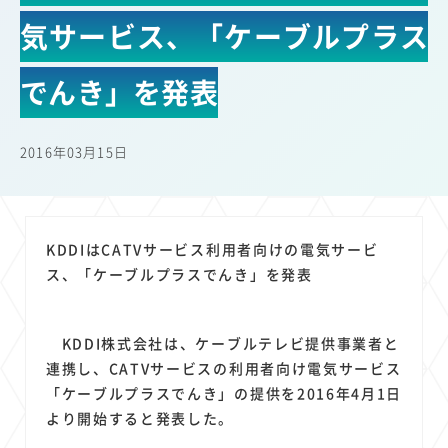
22
22
22
21
19
18
セキュリティ
サブスク
Wi-Fi
定額制
5G
有料
気サービス、「ケーブルプラス
17
16
14
14
14
電車
料金
所有状況
動画配信
SNS
13
13
13
11
ブロードバンド
Android
移動中
FTTH
でんき」を発表
11
11
11
公衆無線LAN
格安
キャッシュレス決済
11
9
8
8
待ち合わせ場所
スマートフォン
東西エリア別
音楽配信
2016年03月15日
8
8
7
7
ニュースアプリ
クラウドストレージ
Amazon
山手線
6
6
6
5
電子マネー
ワイモバイル
モバイルルーター
新幹線
5
4
4
4
4
3
生成AI
電子書籍
chatGPT
Gemini
AI
Copilot
KDDIはCATVサービス利用者向けの電気サービ
3
3
3
3
3
OpenAI
Firefly
DALL-E
Mid Journey
Claude
ス、「ケーブルプラスでんき」を発表
3
3
3
3
オフィスビル
マイナポイント
海外料金
学割
2
2
2
2
2
2
Anthropic
Perplexity
YouTube
iPad
リスク
X
KDDI株式会社は、ケーブルテレビ提供事業者と
2
2
2
2
Genspark
配車アプリ
フードデリバリー
TikTok
連携し、CATVサービスの利用者向け電気サービス
2
2
2
2
2
2
1
「ケーブルプラスでんき」の提供を2016年4月1日
Netflix
Microsoft
Canva AI
Azure
Sora
LINE
法人
より開始すると発表した。
1
1
1
1
1
中東情勢
輸送費
Facebook
twitter
Instagram