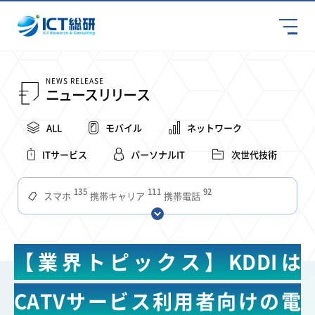
NEWS RELEASE
ニュースリリース
ALL
モバイル
ネットワーク
ITサービス
パーソナルIT
次世代技術
135
111
92
スマホ
携帯キャリア
携帯電話
68
65
63
59
スマートデバイス
通信速度
ビジネス
4Ｇ
57
55
54
53
52
コンテンツ
ソフトバンク
LTE
iPhone
au
【業界トピックス】KDDIは
51
51
49
48
アプリ
つながりやすさ
電波状況
ドコモ
38
36
31
タブレット
インターネット
ビジネスシーン
CATVサービス利用者向けの電
31
28
27
27
24
22
混雑環境
MVNO
SIM
電波
全国
楽天モバイル