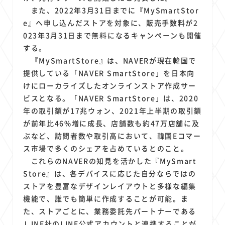
1
1
1
1
1
原材料費
端末価格
G20
購買力
MNO
また、2022年3月31日までに『MySmartStor
1
1
1
スマートホーム家電
クラウド
ライドシェア
e』へ申し込んだストアを対象に、販売手数料が2
1
1
1
1
023年3月31日まで無料になるキャンペーンも開催
ポイントサービス
共通ポイント
経済圏
Azure AI
する。
1
1
1
1
1
Google Pixel
surface
会社
価格
NTTドコモ
『MySmartStore』は、NAVERが現在韓国で
1
オンラインサロン
提供している「NAVER SmartStore」を日本向
けにローカライズしたオンラインストア作成サー
ビスとなる。「NAVER SmartStore」は、2020
年の取引額が17兆ウォン、2021年上半期の取引額
が前年比46%増に成長、店舗数も約47万店舗に及
ぶなど、訪問者数や取引高において、韓国Eコマー
ス市場で多くのシェアを占めているとのこと。
これらのNAVERの知見を活かした『MySmart
Store』は、各デバイスに応じた自分ならではの
ストアを豊富なデザインレイアウトと多様な編集
機能で、誰でも簡単に作成することが可能。ま
た、ストアごとに、業務委託先パートナーである
ＬINE社のLINE公式アカウントと連携することが