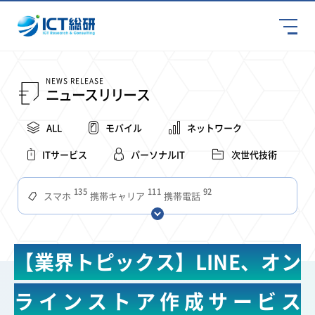
NEWS RELEASE
ニュースリリース
ALL
モバイル
ネットワーク
ITサービス
パーソナルIT
次世代技術
135
111
92
スマホ
携帯キャリア
携帯電話
68
65
63
59
スマートデバイス
通信速度
ビジネス
4Ｇ
57
55
54
53
52
コンテンツ
ソフトバンク
LTE
iPhone
au
【業界トピックス】LINE、オン
51
51
49
48
アプリ
つながりやすさ
電波状況
ドコモ
38
36
31
タブレット
インターネット
ビジネスシーン
ラインストア作成サービス
31
28
27
27
24
22
混雑環境
MVNO
SIM
電波
全国
楽天モバイル