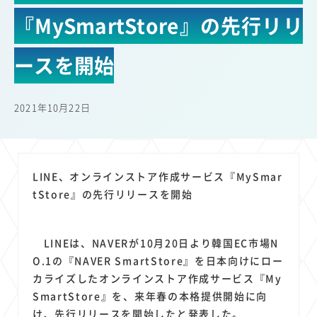
22
22
22
21
19
18
セキュリティ
サブスク
Wi-Fi
定額制
5G
有料
『MySmartStore』の先行リリ
17
16
14
14
14
電車
料金
所有状況
動画配信
SNS
13
13
13
11
ブロードバンド
Android
移動中
FTTH
ースを開始
11
11
11
公衆無線LAN
格安
キャッシュレス決済
11
9
8
8
待ち合わせ場所
スマートフォン
東西エリア別
音楽配信
2021年10月22日
8
8
7
7
ニュースアプリ
クラウドストレージ
Amazon
山手線
6
6
6
5
電子マネー
ワイモバイル
モバイルルーター
新幹線
5
4
4
4
4
3
生成AI
電子書籍
chatGPT
Gemini
AI
Copilot
LINE、オンラインストア作成サービス『MySmar
3
3
3
3
3
OpenAI
Firefly
DALL-E
Mid Journey
Claude
tStore』の先行リリースを開始
3
3
3
3
オフィスビル
マイナポイント
海外料金
学割
2
2
2
2
2
2
Anthropic
Perplexity
YouTube
iPad
リスク
X
LINEは、NAVERが10月20日より韓国EC市場N
2
2
2
2
Genspark
配車アプリ
フードデリバリー
TikTok
O.1の『NAVER SmartStore』を日本向けにロー
2
2
2
2
2
2
1
カライズしたオンラインストア作成サービス『My
Netflix
Microsoft
Canva AI
Azure
Sora
LINE
法人
SmartStore』を、来年春の本格提供開始に向
1
1
1
1
1
中東情勢
輸送費
Facebook
twitter
Instagram
け、先行リリースを開始したと発表した。