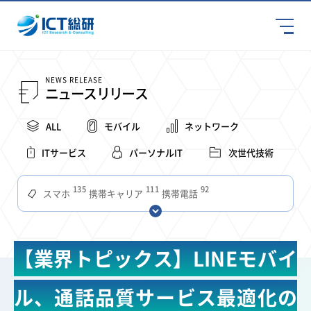
NEWS RELEASE
ニュースリリース
ALL
モバイル
ネットワーク
ITサービス
パーソナルIT
次世代技術
135
111
92
スマホ
携帯キャリア
携帯電話
68
65
63
59
スマートデバイス
通信速度
ビジネス
4Ｇ
57
55
54
53
52
コンテンツ
ソフトバンク
LTE
iPhone
au
【業界トピックス】LINEモバイ
51
51
49
48
アプリ
つながりやすさ
電波状況
ドコモ
38
36
31
タブレット
インターネット
ビジネスシーン
ル、通話品質サービス最適化の
31
28
27
27
24
22
混雑環境
MVNO
SIM
電波
全国
楽天モバイル