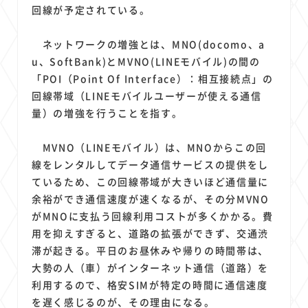
1
1
1
1
1
原材料費
端末価格
G20
購買力
MNO
回線が予定されている。
1
1
1
スマートホーム家電
クラウド
ライドシェア
ネットワークの増強とは、MNO(docomo、a
1
1
1
1
ポイントサービス
共通ポイント
経済圏
Azure AI
u、SoftBank)とMVNO(LINEモバイル)の間の
1
1
1
1
1
Google Pixel
surface
会社
価格
NTTドコモ
「POI（Point Of Interface）：相互接続点」の
1
オンラインサロン
回線帯域（LINEモバイルユーザーが使える通信
量）の増強を行うことを指す。
MVNO（LINEモバイル）は、MNOからこの回
線をレンタルしてデータ通信サービスの提供をし
ているため、この回線帯域が大きいほど通信量に
余裕ができ通信速度が速くなるが、その分MVNO
がMNOに支払う回線利用コストが多くかかる。費
用を抑えすぎると、道路の拡張ができず、交通渋
滞が起きる。平日のお昼休みや帰りの時間帯は、
大勢の人（車）がインターネット通信（道路）を
利用するので、格安SIMが特定の時間に通信速度
を遅く感じるのが、その理由になる。