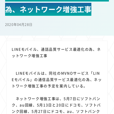
22
22
22
21
19
18
セキュリティ
サブスク
Wi-Fi
定額制
5G
有料
為、ネットワーク増強工事
17
16
14
14
14
電車
料金
所有状況
動画配信
SNS
13
13
13
11
ブロードバンド
Android
移動中
FTTH
2020年04月28日
11
11
11
公衆無線LAN
格安
キャッシュレス決済
11
9
8
8
待ち合わせ場所
スマートフォン
東西エリア別
音楽配信
8
8
7
7
ニュースアプリ
クラウドストレージ
Amazon
山手線
LINEモバイル、通話品質サービス最適化の為、ネ
6
6
6
5
電子マネー
ワイモバイル
モバイルルーター
新幹線
ットワーク増強工事
5
4
4
4
4
3
生成AI
電子書籍
chatGPT
Gemini
AI
Copilot
3
3
3
3
3
OpenAI
Firefly
DALL-E
Mid Journey
Claude
LINEモバイルは、同社のMVNOサービス「LIN
3
3
3
3
オフィスビル
マイナポイント
海外料金
学割
Eモバイル」の通信品質サービス最適化の為、ネッ
2
2
2
2
2
2
Anthropic
Perplexity
YouTube
iPad
リスク
X
トワーク増強工事の予定を案内している。
2
2
2
2
Genspark
配車アプリ
フードデリバリー
TikTok
ネットワーク増強工事は、5月7日にソフトバン
2
2
2
2
2
2
1
Netflix
Microsoft
Canva AI
Azure
Sora
LINE
法人
ク、au回線、5月13日と20日にドコモ、ソフトバ
1
1
1
1
1
中東情勢
輸送費
Facebook
twitter
Instagram
ンク回線、5月27日にドコモ、au、ソフトバンク