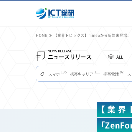
HOME
【業界トピックス】mineoから新端末登場、「Z
NEWS RELEASE
ニュースリリース
ALL
135
111
92
スマホ
携帯キャリア
携帯電話
ス
51
49
48
つながりやすさ
電波状況
ドコモ
タブ
22
22
22
2
セキュリティ
サブスク
Wi-Fi
定額制
11
11
11
公衆無線LAN
格安
キャッシュレス決済
【業界
7
6
6
山手線
電子マネー
ワイモバイル
モバイル
3
3
3
Mid Journey
Claude
オフィスビル
マイ
「ZenF
2
2
2
フードデリバリー
TikTok
Netflix
Microso