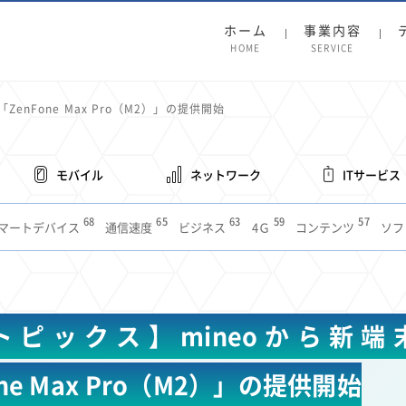
ホーム
事業内容
HOME
SERVICE
enFone Max Pro（M2）」の提供開始
モバイル
ネットワーク
ITサービス
68
65
63
59
57
マートデバイス
通信速度
ビジネス
4Ｇ
コンテンツ
ソフ
38
36
31
31
28
レット
インターネット
ビジネスシーン
混雑環境
MVNO
1
19
18
17
16
14
14
14
5G
有料
電車
料金
所有状況
動画配信
SNS
11
9
8
8
待ち合わせ場所
スマートフォン
東西エリア別
音楽配信
ニュ
トピックス】mineoから新端
6
5
5
4
4
4
4
ルーター
新幹線
生成AI
電子書籍
chatGPT
Gemini
AI
3
3
3
2
2
2
ナポイント
海外料金
学割
Anthropic
Perplexity
YouTube
i
one Max Pro（M2）」の提供開始
2
2
2
2
2
1
1
1
ft
Canva AI
Azure
Sora
LINE
法人
中東情勢
輸送費