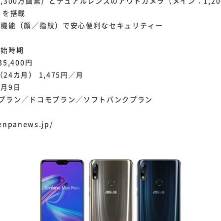
,300万画素）とデュアルレンズのアウトカメラ（メイン：1,2
）を搭載
証機能（顔／指紋）で安心便利なセキュリティー
開始時期
5,400円
カ月） 1,475円／月
月9日
uプラン／ドコモプラン／ソフトバンクプラン
enpanews.jp/