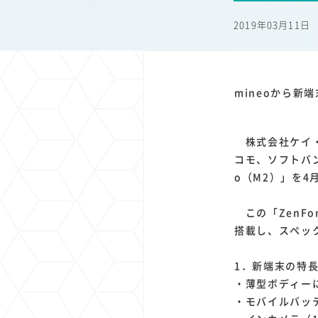
1
1
1
1
端末価格
G20
購買力
MNO
スマートホ
2019年03月11日
1
1
1
1
surface
会社
価格
NTTドコモ
オンライ
mineoから新端
株式会社ケイ・
コモ、ソフトバン
o（M2）」を4
この「ZenFo
搭載し、スペッ
1．新端末の特
・薄型ボディーに
・モバイルバッ