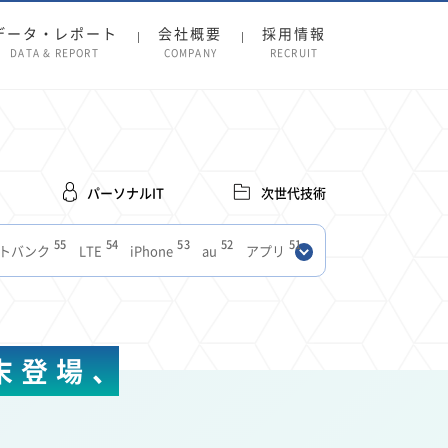
データ・レポート
会社概要
採用情報
DATA & REPORT
COMPANY
RECRUIT
パーソナルIT
次世代技術
55
54
53
52
51
トバンク
LTE
iPhone
au
アプリ
27
27
24
22
SIM
電波
全国
楽天モバイル
13
13
13
11
ブロードバンド
Android
移動中
FTTH
8
8
7
ースアプリ
クラウドストレージ
Amazon
末登場、
3
3
3
3
Copilot
OpenAI
Firefly
DALL-E
2
2
2
2
2
Pad
リスク
X
Genspark
配車アプリ
1
1
1
1
Facebook
twitter
Instagram
原材料費