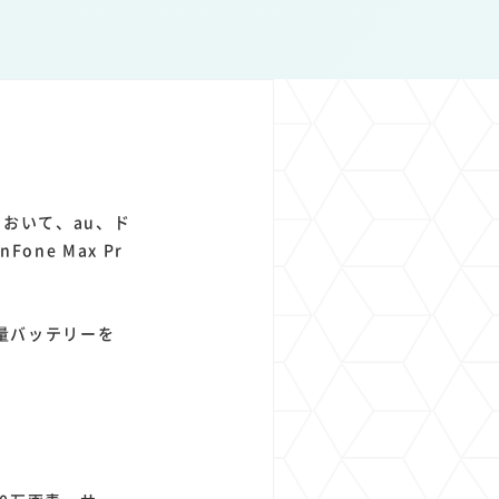
1
1
1
1
ト
経済圏
Azure AI
Google Pixel
おいて、au、ド
ne Max Pr
容量バッテリーを