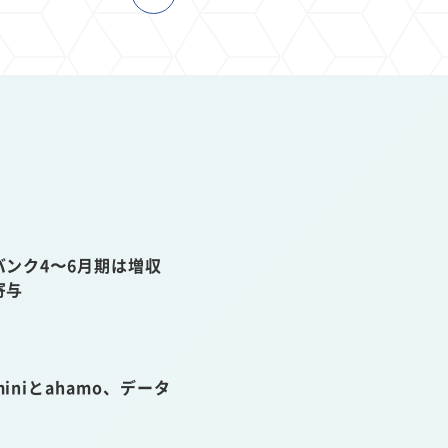
ンク4〜6月期は増収
寄与
niとahamo、データ