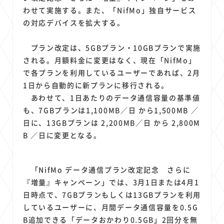
1
1
1
1
1
原材料費
端末価格
G20
購買力
MNO
わせて実施する。また、「NifMo」独自サービス
1
1
1
スマートホーム家電
クラウド
ライドシェア
の対応デバイスを拡大する。
1
1
1
1
ポイントサービス
共通ポイント
経済圏
Azure AI
プラン改定は、5GBプラン・10GBプランで実施
1
1
1
1
1
Google Pixel
surface
会社
価格
NTTドコモ
される。月額料金に変更はなく、現在「NifMo」
1
オンラインサロン
で各プランを利用しているユーザーであれば、2月
1日から自動的に新プランに移行される。
あわせて、1日あたりのデータ通信容量の基準値
も、7GBプランは1,100MB／日 から1,500MB ／
日に、13GBプランは 2,200MB／日 から 2,800M
B ／日に変更となる。
「NifMo データ通信プラン改定記念 さらに
『増量』キャンペーン」では、3月1日または4月1
日時点で、7GBプランもしくは13GBプランを利用
しているユーザーに、月間データ通信容量を0.5G
B追加できる「データおかわり0.5GB」2回分を無