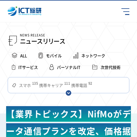
NEWS RELEASE
ニュースリリース
ALL
モバイル
ネットワーク
ITサービス
パーソナルIT
次世代技術
135
111
92
スマホ
携帯キャリア
携帯電話
68
65
63
59
スマートデバイス
通信速度
ビジネス
4Ｇ
57
55
54
53
52
コンテンツ
ソフトバンク
LTE
iPhone
au
【業界トピックス】NifMoがデ
51
51
49
48
アプリ
つながりやすさ
電波状況
ドコモ
38
36
31
タブレット
インターネット
ビジネスシーン
ータ通信プランを改定、価格据
31
28
27
27
24
22
混雑環境
MVNO
SIM
電波
全国
楽天モバイル