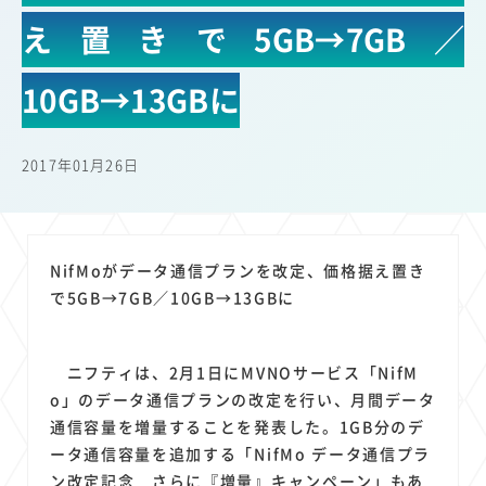
22
22
22
21
19
18
セキュリティ
サブスク
Wi-Fi
定額制
5G
有料
え置きで5GB→7GB／
17
16
14
14
14
電車
料金
所有状況
動画配信
SNS
13
13
13
11
ブロードバンド
Android
移動中
FTTH
10GB→13GBに
11
11
11
公衆無線LAN
格安
キャッシュレス決済
11
9
8
8
待ち合わせ場所
スマートフォン
東西エリア別
音楽配信
2017年01月26日
8
8
7
7
ニュースアプリ
クラウドストレージ
Amazon
山手線
6
6
6
5
電子マネー
ワイモバイル
モバイルルーター
新幹線
5
4
4
4
4
3
生成AI
電子書籍
chatGPT
Gemini
AI
Copilot
NifMoがデータ通信プランを改定、価格据え置き
3
3
3
3
3
OpenAI
Firefly
DALL-E
Mid Journey
Claude
で5GB→7GB／10GB→13GBに
3
3
3
3
オフィスビル
マイナポイント
海外料金
学割
2
2
2
2
2
2
Anthropic
Perplexity
YouTube
iPad
リスク
X
ニフティは、2月1日にMVNOサービス「NifM
2
2
2
2
Genspark
配車アプリ
フードデリバリー
TikTok
o」のデータ通信プランの改定を行い、月間データ
2
2
2
2
2
2
1
通信容量を増量することを発表した。1GB分のデ
Netflix
Microsoft
Canva AI
Azure
Sora
LINE
法人
ータ通信容量を追加する「NifMo データ通信プラ
1
1
1
1
1
中東情勢
輸送費
Facebook
twitter
Instagram
ン改定記念 さらに『増量』キャンペーン」もあ