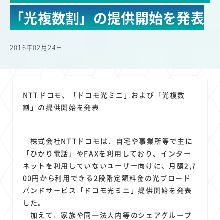
22
22
22
21
19
18
セキュリティ
サブスク
Wi-Fi
定額制
5G
有料
「光複数割」の提供開始を発表
17
16
14
14
14
電車
料金
所有状況
動画配信
SNS
13
13
13
11
ブロードバンド
Android
移動中
FTTH
2016年02月24日
11
11
11
公衆無線LAN
格安
キャッシュレス決済
11
9
8
8
待ち合わせ場所
スマートフォン
東西エリア別
音楽配信
8
8
7
7
ニュースアプリ
クラウドストレージ
Amazon
山手線
NTTドコモ、「ドコモ光ミニ」および「光複数
6
6
6
5
電子マネー
ワイモバイル
モバイルルーター
新幹線
割」の提供開始を発表
5
4
4
4
4
3
生成AI
電子書籍
chatGPT
Gemini
AI
Copilot
3
3
3
3
3
OpenAI
Firefly
DALL-E
Mid Journey
Claude
株式会社NTTドコモは、自宅や事業所等で主に
3
3
3
3
オフィスビル
マイナポイント
海外料金
学割
「ひかり電話」やFAXを利用しており、インター
2
2
2
2
2
2
Anthropic
Perplexity
YouTube
iPad
リスク
X
ネットを利用していないユーザー向けに、月額2,7
2
2
2
2
00円から利用できる2段階定額料金の光ブロード
Genspark
配車アプリ
フードデリバリー
TikTok
バンドサービス「ドコモ光ミニ」提供開始を発表
2
2
2
2
2
2
1
Netflix
Microsoft
Canva AI
Azure
Sora
LINE
法人
した。
1
1
1
1
1
中東情勢
輸送費
Facebook
twitter
Instagram
加えて、家族や同一法人内等のシェアグループ