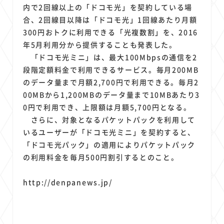
1
1
1
1
1
原材料費
端末価格
G20
購買力
MNO
内で2回線以上の「ドコモ光」を契約している場
1
1
1
合、2回線目以降は「ドコモ光」1回線あたり月額
スマートホーム家電
クラウド
ライドシェア
300円おトクに利用できる「光複数割」を、2016
1
1
1
1
ポイントサービス
共通ポイント
経済圏
Azure AI
年5月利用分から提供することも発表した。
1
1
1
1
1
Google Pixel
surface
会社
価格
NTTドコモ
「ドコモ光ミニ」は、最大100Mbpsの通信を2
1
オンラインサロン
段階定額料金で利用できるサービス。毎月200MB
のデータ量まで月額2,700円で利用できる。毎月2
00MBから1,200MBのデータ量まで10MBあたり3
0円で利用でき、上限額は月額5,700円となる。
さらに、対象となるパケットパックを利用して
いるユーザーが「ドコモ光ミニ」を契約すると、
「ドコモ光パック」の適用によりパケットパック
の利用料金を毎月500円割引するとのこと。
http://denpanews.jp/