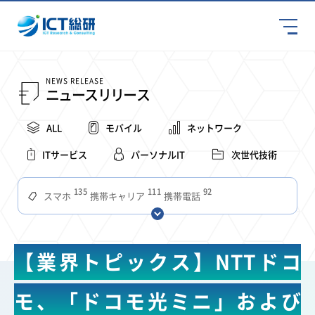
NEWS RELEASE
ニュースリリース
ALL
モバイル
ネットワーク
ITサービス
パーソナルIT
次世代技術
135
111
92
スマホ
携帯キャリア
携帯電話
68
65
63
59
スマートデバイス
通信速度
ビジネス
4Ｇ
57
55
54
53
52
コンテンツ
ソフトバンク
LTE
iPhone
au
【業界トピックス】NTTドコ
51
51
49
48
アプリ
つながりやすさ
電波状況
ドコモ
38
36
31
タブレット
インターネット
ビジネスシーン
モ、「ドコモ光ミニ」および
31
28
27
27
24
22
混雑環境
MVNO
SIM
電波
全国
楽天モバイル