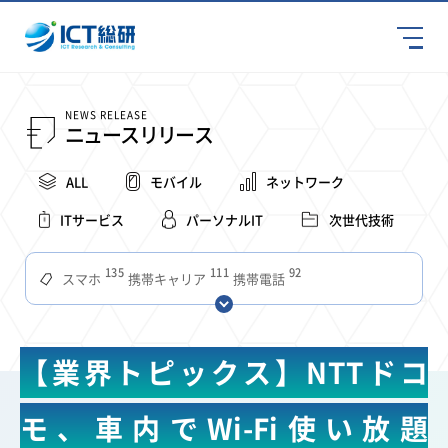
NEWS RELEASE
ニュースリリース
ALL
モバイル
ネットワーク
ITサービス
パーソナルIT
次世代技術
135
111
92
スマホ
携帯キャリア
携帯電話
68
65
63
59
スマートデバイス
通信速度
ビジネス
4Ｇ
57
55
54
53
52
コンテンツ
ソフトバンク
LTE
iPhone
au
【業界トピックス】NTTドコ
51
51
49
48
アプリ
つながりやすさ
電波状況
ドコモ
38
36
31
タブレット
インターネット
ビジネスシーン
モ、車内でWi-Fi使い放題
31
28
27
27
24
22
混雑環境
MVNO
SIM
電波
全国
楽天モバイル