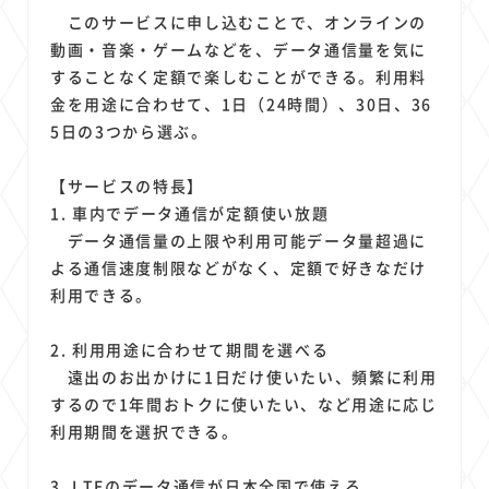
1
1
1
1
1
原材料費
端末価格
G20
購買力
MNO
このサービスに申し込むことで、オンラインの
1
1
1
スマートホーム家電
クラウド
ライドシェア
動画・音楽・ゲームなどを、データ通信量を気に
1
1
1
1
することなく定額で楽しむことができる。利用料
ポイントサービス
共通ポイント
経済圏
Azure AI
金を用途に合わせて、1日（24時間）、30日、36
1
1
1
1
1
Google Pixel
surface
会社
価格
NTTドコモ
5日の3つから選ぶ。
1
オンラインサロン
【サービスの特長】
1. 車内でデータ通信が定額使い放題
データ通信量の上限や利用可能データ量超過に
よる通信速度制限などがなく、定額で好きなだけ
利用できる。
2. 利用用途に合わせて期間を選べる
遠出のお出かけに1日だけ使いたい、頻繁に利用
するので1年間おトクに使いたい、など用途に応じ
利用期間を選択できる。
3. LTEのデータ通信が日本全国で使える