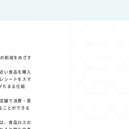
1
1
1
1
ト
経済圏
Azure AI
Google Pixel
の削減をめざす
近い食品を購入
レシートをスマ
」がたまる仕組
店舗で消費・賞
ることができる
は、食品ロスの