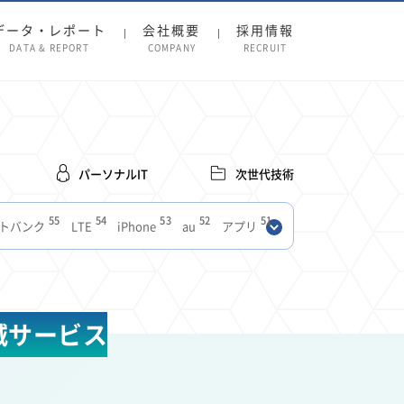
データ・レポート
会社概要
採用情報
DATA & REPORT
COMPANY
RECRUIT
パーソナルIT
次世代技術
55
54
53
52
51
トバンク
LTE
iPhone
au
アプリ
27
27
24
22
SIM
電波
全国
楽天モバイル
13
13
13
11
ブロードバンド
Android
移動中
FTTH
8
8
7
ースアプリ
クラウドストレージ
Amazon
減サービス
3
3
3
3
Copilot
OpenAI
Firefly
DALL-E
2
2
2
2
2
Pad
リスク
X
Genspark
配車アプリ
1
1
1
1
Facebook
twitter
Instagram
原材料費