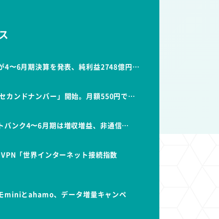
ス
が4〜6月期決算を発表、純利益2748億円…
セカンドナンバー」開始。月額550円で…
トバンク4〜6月期は増収増益、非通信…
dVPN「世界インターネット接続指数
miniとahamo、データ増量キャンペ