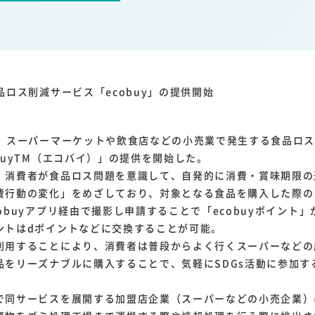
1
1
1
1
ーム家電
クラウド
ライドシェア
ポイントサービス
共通ポイン
1
ンサロン
品ロス削減サービス「ecobuy」の提供開始
、スーパーマーケットや飲食店などの小売業で発生する食品ロス
buyTM（エコバイ）」の提供を開始した。
消費者が食品ロス問題を意識して、自発的に消費・賞味期限の
費行動の変化」をめざしており、対象となる食品を購入した際の
obuyアプリ経由で撮影し申請することで「ecobuyポイント
ントはdポイントなどに交換することが可能。
用することにより、消費者は普段からよく行くスーパーなどの
品をリーズナブルに購入することで、気軽にSDGs活動に参加す
同サービスを展開する加盟店企業（スーパーなどの小売企業）