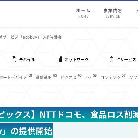
ホーム
事業内容
HOME
SERVICE
サービス「ecobuy」の提供開始
モバイル
ネットワーク
ITサービス
68
65
63
59
57
マートデバイス
通信速度
ビジネス
4Ｇ
コンテンツ
ソフ
38
36
31
31
28
レット
インターネット
ビジネスシーン
混雑環境
MVNO
1
19
18
17
16
14
14
14
5G
有料
電車
料金
所有状況
動画配信
SNS
11
9
8
8
待ち合わせ場所
スマートフォン
東西エリア別
音楽配信
ニュ
ピックス】NTTドコモ、食品ロス削
6
5
5
4
4
4
4
ルーター
新幹線
生成AI
電子書籍
chatGPT
Gemini
AI
3
3
3
2
2
2
ナポイント
海外料金
学割
Anthropic
Perplexity
YouTube
i
uy」の提供開始
2
2
2
2
2
1
1
1
ft
Canva AI
Azure
Sora
LINE
法人
中東情勢
輸送費