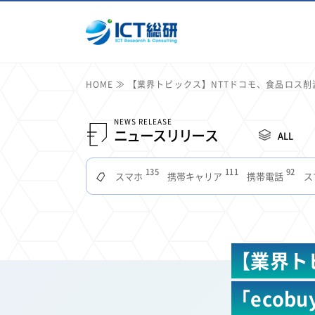
HOME
【業界トピックス】NTTドコモ、食品ロス削減
NEWS RELEASE
ニュースリリース
ALL
135
111
92
スマホ
携帯キャリア
携帯電話
ス
51
49
48
つながりやすさ
電波状況
ドコモ
タブ
22
22
22
2
セキュリティ
サブスク
Wi-Fi
定額制
11
11
11
公衆無線LAN
格安
キャッシュレス決済
【業界ト
7
6
6
山手線
電子マネー
ワイモバイル
モバイル
3
3
3
Mid Journey
Claude
オフィスビル
マイ
「ecob
2
2
2
フードデリバリー
TikTok
Netflix
Microso