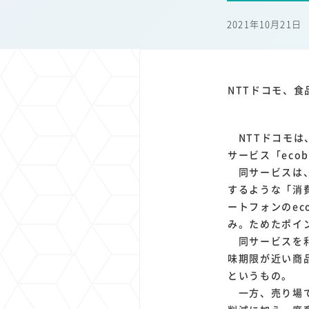
1
1
1
1
端末価格
G20
購買力
MNO
スマートホ
2021年10月21日
1
1
1
1
surface
会社
価格
NTTドコモ
オンライ
NTTドコモ、食
NTTドコモは
サービス「eco
同サービスは、
するような「消
ートフォンのec
み。ためたポイ
同サービスを利
味期限が近い商
というもの。
一方、売り場で