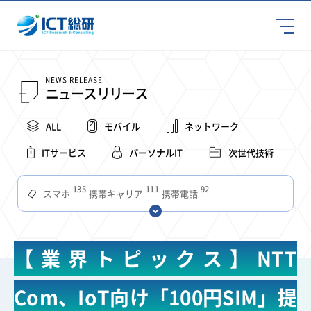
NEWS RELEASE
ニュースリリース
ALL
モバイル
ネットワーク
ITサービス
パーソナルIT
次世代技術
135
111
92
スマホ
携帯キャリア
携帯電話
68
65
63
59
スマートデバイス
通信速度
ビジネス
4Ｇ
57
55
54
53
52
コンテンツ
ソフトバンク
LTE
iPhone
au
【業界トピックス】NTT
51
51
49
48
アプリ
つながりやすさ
電波状況
ドコモ
38
36
31
タブレット
インターネット
ビジネスシーン
Com、IoT向け「100円SIM」提
31
28
27
27
24
22
混雑環境
MVNO
SIM
電波
全国
楽天モバイル