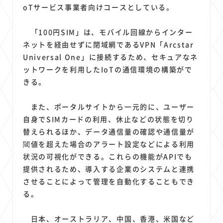
1
1
1
1
1
原材料費
端末価格
G20
購買力
MNO
oTサービス事業者向けコースとしている。
1
1
1
スマートホーム家電
クラウド
ライドシェア
「100円SIM」は、モバイル回線からインター
1
1
1
1
ポイントサービス
共通ポイント
経済圏
Azure AI
ネットを経由せずに閉域網であるVPN「Arcstar
1
1
1
1
1
Google Pixel
surface
会社
価格
NTTドコモ
Universal One」に接続するため、セキュアなネ
1
オンラインサロン
ットワークを利用したIoTの通信環境の構築がで
きる。
また、ポータルサイトから一元的に、ユーザー
自身でSIMカードの利用、休止などの状態を切り
替えられるほか、データ通信量の確認や通信量が
閾値を超えた場合のアラート設定などによる利用
状況の可視化ができる。これらの機能がAPIでも
提供されるため、導入する企業のシステムと連携
させることによって管理を自動化することもでき
る。
日本、オーストラリア、中国、香港、米国など