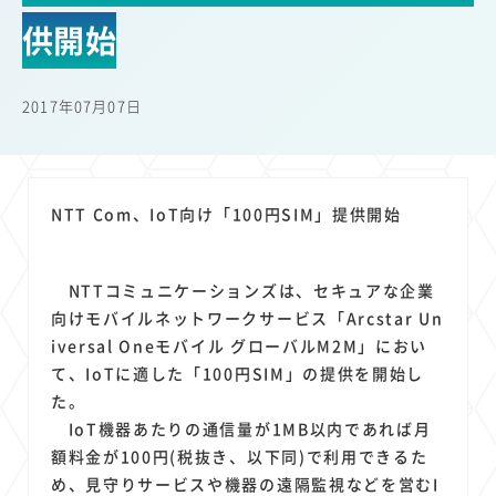
22
22
22
21
19
18
セキュリティ
サブスク
Wi-Fi
定額制
5G
有料
供開始
17
16
14
14
14
電車
料金
所有状況
動画配信
SNS
13
13
13
11
ブロードバンド
Android
移動中
FTTH
2017年07月07日
11
11
11
公衆無線LAN
格安
キャッシュレス決済
11
9
8
8
待ち合わせ場所
スマートフォン
東西エリア別
音楽配信
8
8
7
7
ニュースアプリ
クラウドストレージ
Amazon
山手線
NTT Com、IoT向け「100円SIM」提供開始
6
6
6
5
電子マネー
ワイモバイル
モバイルルーター
新幹線
5
4
4
4
4
3
生成AI
電子書籍
chatGPT
Gemini
AI
Copilot
NTTコミュニケーションズは、セキュアな企業
3
3
3
3
3
OpenAI
Firefly
DALL-E
Mid Journey
Claude
向けモバイルネットワークサービス「Arcstar Un
3
3
3
3
オフィスビル
マイナポイント
海外料金
学割
iversal Oneモバイル グローバルM2M」におい
2
2
2
2
2
2
Anthropic
Perplexity
YouTube
iPad
リスク
X
て、IoTに適した「100円SIM」の提供を開始し
2
2
2
2
た。
Genspark
配車アプリ
フードデリバリー
TikTok
IoT機器あたりの通信量が1MB以内であれば月
2
2
2
2
2
2
1
Netflix
Microsoft
Canva AI
Azure
Sora
LINE
法人
額料金が100円(税抜き、以下同)で利用できるた
1
1
1
1
1
中東情勢
輸送費
Facebook
twitter
Instagram
め、見守りサービスや機器の遠隔監視などを営むI