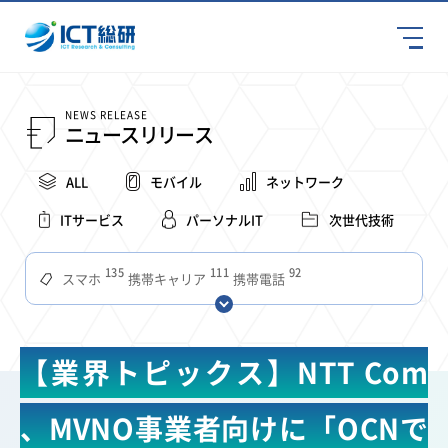
NEWS RELEASE
ニュースリリース
ALL
モバイル
ネットワーク
ITサービス
パーソナルIT
次世代技術
135
111
92
スマホ
携帯キャリア
携帯電話
68
65
63
59
スマートデバイス
通信速度
ビジネス
4Ｇ
57
55
54
53
52
コンテンツ
ソフトバンク
LTE
iPhone
au
【業界トピックス】NTT Com
51
51
49
48
アプリ
つながりやすさ
電波状況
ドコモ
38
36
31
タブレット
インターネット
ビジネスシーン
、MVNO事業者向けに「OCNで
31
28
27
27
24
22
混雑環境
MVNO
SIM
電波
全国
楽天モバイル