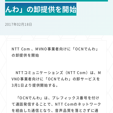
22
22
22
21
19
18
セキュリティ
サブスク
Wi-Fi
定額制
5G
有料
んわ」の卸提供を開始
17
16
14
14
14
電車
料金
所有状況
動画配信
SNS
13
13
13
11
ブロードバンド
Android
移動中
FTTH
2017年02月18日
11
11
11
公衆無線LAN
格安
キャッシュレス決済
11
9
8
8
待ち合わせ場所
スマートフォン
東西エリア別
音楽配信
8
8
7
7
ニュースアプリ
クラウドストレージ
Amazon
山手線
NTT Com 、MVNO事業者向けに「OCNでんわ」
6
6
6
5
電子マネー
ワイモバイル
モバイルルーター
新幹線
の卸提供を開始
5
4
4
4
4
3
生成AI
電子書籍
chatGPT
Gemini
AI
Copilot
3
3
3
3
3
OpenAI
Firefly
DALL-E
Mid Journey
Claude
NTTコミュニケーションズ（NTT Com）は、M
3
3
3
3
オフィスビル
マイナポイント
海外料金
学割
VNO事業者向けに「OCNでんわ」の卸サービスを
2
2
2
2
2
2
Anthropic
Perplexity
YouTube
iPad
リスク
X
3月1日より提供開始する。
2
2
2
2
Genspark
配車アプリ
フードデリバリー
TikTok
「OCNでんわ」は、プレフィックス番号を付け
2
2
2
2
2
2
1
Netflix
Microsoft
Canva AI
Azure
Sora
LINE
法人
て通話発信することで、NTT Comのネットワーク
1
1
1
1
1
中東情勢
輸送費
Facebook
twitter
Instagram
を経由した通信となり、音声品質を落とさずに通