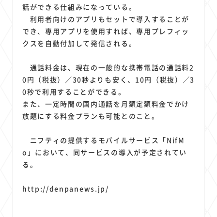
1
1
1
1
1
原材料費
端末価格
G20
購買力
MNO
話ができる仕組みになっている。
1
1
1
利用者向けのアプリもセットで導入することが
スマートホーム家電
クラウド
ライドシェア
でき、専用アプリを使用すれば、専用プレフィッ
1
1
1
1
ポイントサービス
共通ポイント
経済圏
Azure AI
クスを自動付加して発信される。
1
1
1
1
1
Google Pixel
surface
会社
価格
NTTドコモ
1
オンラインサロン
通話料金は、現在の一般的な携帯電話の通話料2
0円（税抜）／30秒よりも安く、10円（税抜）／3
0秒で利用することができる。
また、一定時間の国内通話を月額定額料金でかけ
放題にする料金プランも可能とのこと。
ニフティの提供するモバイルサービス「NifM
o」において、同サービスの導入が予定されてい
る。
http://denpanews.jp/