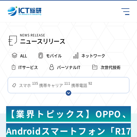
NEWS RELEASE
ニュースリリース
ALL
モバイル
ネットワーク
ITサービス
パーソナルIT
次世代技術
135
111
92
スマホ
携帯キャリア
携帯電話
68
65
63
59
スマートデバイス
通信速度
ビジネス
4Ｇ
57
55
54
53
52
コンテンツ
ソフトバンク
LTE
iPhone
au
【業界トピックス】OPPO、
51
51
49
48
アプリ
つながりやすさ
電波状況
ドコモ
38
36
31
タブレット
インターネット
ビジネスシーン
Androidスマートフォン「R17
31
28
27
27
24
22
混雑環境
MVNO
SIM
電波
全国
楽天モバイル