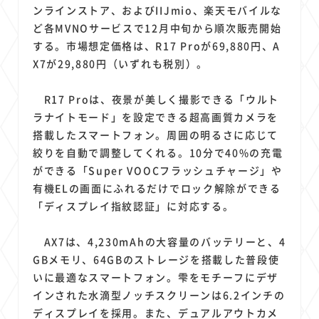
1
1
1
1
1
原材料費
端末価格
G20
購買力
MNO
ンラインストア、およびIIJmio、楽天モバイルな
1
1
1
ど各MVNOサービスで12月中旬から順次販売開始
スマートホーム家電
クラウド
ライドシェア
する。市場想定価格は、R17 Proが69,880円、A
1
1
1
1
ポイントサービス
共通ポイント
経済圏
Azure AI
X7が29,880円（いずれも税別）。
1
1
1
1
1
Google Pixel
surface
会社
価格
NTTドコモ
1
オンラインサロン
R17 Proは、夜景が美しく撮影できる「ウルト
ラナイトモード」を設定できる超高画質カメラを
搭載したスマートフォン。周囲の明るさに応じて
絞りを自動で調整してくれる。10分で40%の充電
ができる「Super VOOCフラッシュチャージ」や
有機ELの画面にふれるだけでロック解除ができる
「ディスプレイ指紋認証」に対応する。
AX7は、4,230mAhの大容量のバッテリーと、4
GBメモリ、64GBのストレージを搭載した普段使
いに最適なスマートフォン。雫をモチーフにデザ
インされた水滴型ノッチスクリーンは6.2インチの
ディスプレイを採用。また、デュアルアウトカメ