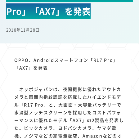
22
22
22
21
19
18
セキュリティ
サブスク
Wi-Fi
定額制
5G
有料
Pro」「AX7」を発表
17
16
14
14
14
電車
料金
所有状況
動画配信
SNS
13
13
13
11
ブロードバンド
Android
移動中
FTTH
2018年11月28日
11
11
11
公衆無線LAN
格安
キャッシュレス決済
11
9
8
8
待ち合わせ場所
スマートフォン
東西エリア別
音楽配信
8
8
7
7
ニュースアプリ
クラウドストレージ
Amazon
山手線
OPPO、Androidスマートフォン「R17 Pro」
6
6
6
5
電子マネー
ワイモバイル
モバイルルーター
新幹線
「AX7」を発表
5
4
4
4
4
3
生成AI
電子書籍
chatGPT
Gemini
AI
Copilot
3
3
3
3
3
OpenAI
Firefly
DALL-E
Mid Journey
Claude
オッポジャパンは、夜間撮影に優れたアウトカ
3
3
3
3
オフィスビル
マイナポイント
海外料金
学割
メラと画面内指紋認証を搭載したハイエンドモデ
2
2
2
2
2
2
Anthropic
Perplexity
YouTube
iPad
リスク
X
ル「R17 Pro」と、大画面・大容量バッテリーで
2
2
2
2
水滴型ノッチスクリーンを採用したコストパフォ
Genspark
配車アプリ
フードデリバリー
TikTok
ーマンスに優れたモデル「AX7」の2製品を発表し
2
2
2
2
2
2
1
Netflix
Microsoft
Canva AI
Azure
Sora
LINE
法人
た。ビックカメラ、ヨドバシカメラ、ヤマダ電
1
1
1
1
1
中東情勢
輸送費
Facebook
twitter
Instagram
機、ノジマなどの家電量販店、Amazonなどのオ