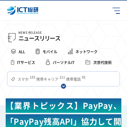
NEWS RELEASE
ニュースリリース
ALL
モバイル
ネットワーク
ITサービス
パーソナルIT
次世代技術
135
111
92
スマホ
携帯キャリア
携帯電話
68
65
63
59
スマートデバイス
通信速度
ビジネス
4Ｇ
57
55
54
53
52
コンテンツ
ソフトバンク
LTE
iPhone
au
【業界トピックス】PayPay、
51
51
49
48
アプリ
つながりやすさ
電波状況
ドコモ
38
36
31
タブレット
インターネット
ビジネスシーン
「PayPay残高API」協力して開
31
28
27
27
24
22
混雑環境
MVNO
SIM
電波
全国
楽天モバイル