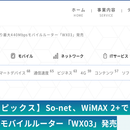
ホーム
事業内容
HOME
SERVICE
で下り最大440Mbpsモバイルルーター「WX03」発売
モバイル
ネットワーク
ITサービス
68
65
63
59
57
マートデバイス
通信速度
ビジネス
4Ｇ
コンテンツ
ソフ
38
36
31
31
28
レット
インターネット
ビジネスシーン
混雑環境
MVNO
1
19
18
17
16
14
14
14
5G
有料
電車
料金
所有状況
動画配信
SNS
11
9
8
8
待ち合わせ場所
スマートフォン
東西エリア別
音楽配信
ニュ
ックス】So-net、WiMAX 2
6
5
5
4
4
4
4
ルーター
新幹線
生成AI
電子書籍
chatGPT
Gemini
AI
3
3
3
2
2
2
ナポイント
海外料金
学割
Anthropic
Perplexity
YouTube
i
psモバイルルーター「WX03」発売
2
2
2
2
2
1
1
1
ft
Canva AI
Azure
Sora
LINE
法人
中東情勢
輸送費