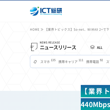
HOME
【業界トピックス】So-net、WiMAX 2+
NEWS RELEASE
ニュースリリース
ALL
135
111
92
スマホ
携帯キャリア
携帯電話
ス
51
49
48
つながりやすさ
電波状況
ドコモ
タブ
22
22
22
2
セキュリティ
サブスク
Wi-Fi
定額制
11
11
11
公衆無線LAN
格安
キャッシュレス決済
【業界トピ
7
6
6
山手線
電子マネー
ワイモバイル
モバイル
3
3
3
Mid Journey
Claude
オフィスビル
マイ
440Mb
2
2
2
フードデリバリー
TikTok
Netflix
Microso