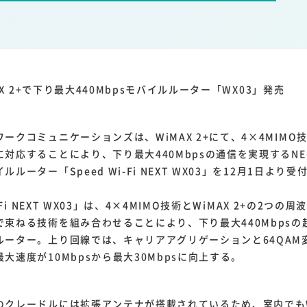
1
1
1
1
ーム家電
クラウド
ライドシェア
ポイントサービス
共通ポイン
1
ンサロン
MAX 2+で下り最大440Mbpsモバイルルーター「WX03」発売
クコミュニケーションズは、WiMAX 2+にて、4×4MIMO
対応することにより、下り最大440Mbpsの通信を実現するN
ルーター「Speed Wi-Fi NEXT WX03」を12月1日より
-Fi NEXT WX03」は、4×4MIMO技術とWiMAX 2+の2つ
で束ねる技術を組み合わせることにより、下り最大440Mbpsの
ルーター。上り回線では、キャリアアグリゲーションと64QAM
大速度が10Mbpsから最大30Mbpsに向上する。
クレードルには拡張アンテナが搭載されているため、室内でもW