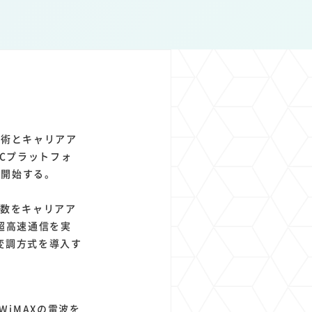
1
1
1
1
ト
経済圏
Azure AI
Google Pixel
技術とキャリアア
ECプラットフォ
受付開始する。
の周波数をキャリアア
超高速通信を実
変調方式を導入す
iMAXの電波を