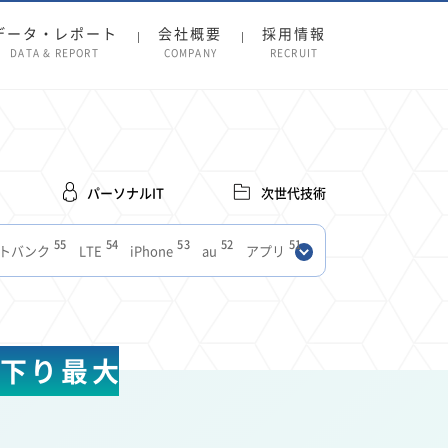
データ・レポート
会社概要
採用情報
DATA & REPORT
COMPANY
RECRUIT
パーソナルIT
次世代技術
55
54
53
52
51
トバンク
LTE
iPhone
au
アプリ
27
27
24
22
SIM
電波
全国
楽天モバイル
13
13
13
11
ブロードバンド
Android
移動中
FTTH
8
8
7
ースアプリ
クラウドストレージ
Amazon
+で下り最大
3
3
3
3
Copilot
OpenAI
Firefly
DALL-E
2
2
2
2
2
Pad
リスク
X
Genspark
配車アプリ
1
1
1
1
Facebook
twitter
Instagram
原材料費