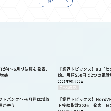
一覧へ
Tが4〜6月期決算を発表、
【業界トピックス】au「セ
収増益
始。月額550円で2つの電
2026年08月06日
データ販売無し
フトバンク4〜6月期は増収
【業界トピックス】Nord
長が寄与
ト接続指数2026」発表。日