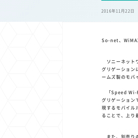
1
1
1
1
端末価格
G20
購買力
MNO
スマートホ
2016年11月22日
1
1
1
1
surface
会社
価格
NTTドコモ
オンライ
So-net、Wi
ソニーネットワー
グリゲーションに
ームズ製のモバイル
「Speed Wi
グリゲーション
現するモバイル
ることで、上り最
また、別売りの