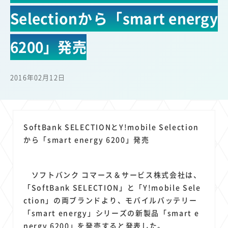
22
22
22
21
19
18
セキュリティ
サブスク
Wi-Fi
定額制
5G
有料
Selectionから「smart energy
17
16
14
14
14
電車
料金
所有状況
動画配信
SNS
13
13
13
11
ブロードバンド
Android
移動中
FTTH
6200」発売
11
11
11
公衆無線LAN
格安
キャッシュレス決済
11
9
8
8
待ち合わせ場所
スマートフォン
東西エリア別
音楽配信
2016年02月12日
8
8
7
7
ニュースアプリ
クラウドストレージ
Amazon
山手線
6
6
6
5
電子マネー
ワイモバイル
モバイルルーター
新幹線
5
4
4
4
4
3
生成AI
電子書籍
chatGPT
Gemini
AI
Copilot
SoftBank SELECTIONとY!mobile Selection
3
3
3
3
3
OpenAI
Firefly
DALL-E
Mid Journey
Claude
から「smart energy 6200」発売
3
3
3
3
オフィスビル
マイナポイント
海外料金
学割
2
2
2
2
2
2
Anthropic
Perplexity
YouTube
iPad
リスク
X
ソフトバンク コマース＆サービス株式会社は、
2
2
2
2
Genspark
配車アプリ
フードデリバリー
TikTok
「SoftBank SELECTION」と「Y!mobile Sele
2
2
2
2
2
2
1
ction」の両ブランドより、モバイルバッテリー
Netflix
Microsoft
Canva AI
Azure
Sora
LINE
法人
「smart energy」シリーズの新製品「smart e
1
1
1
1
1
中東情勢
輸送費
Facebook
twitter
Instagram
nergy 6200」を発売すると発表した。