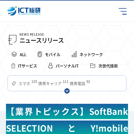
NEWS RELEASE
ニュースリリース
ALL
モバイル
ネットワーク
ITサービス
パーソナルIT
次世代技術
135
111
92
スマホ
携帯キャリア
携帯電話
68
65
63
59
スマートデバイス
通信速度
ビジネス
4Ｇ
57
55
54
53
52
コンテンツ
ソフトバンク
LTE
iPhone
au
【業界トピックス】SoftBank
51
51
49
48
アプリ
つながりやすさ
電波状況
ドコモ
38
36
31
タブレット
インターネット
ビジネスシーン
SELECTIONとY!mobile
31
28
27
27
24
22
混雑環境
MVNO
SIM
電波
全国
楽天モバイル