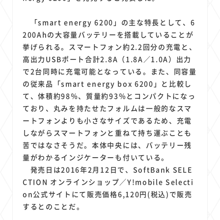
1
1
1
1
1
原材料費
端末価格
G20
購買力
MNO
1
1
1
スマートホーム家電
クラウド
ライドシェア
「smart energy 6200」の主な特長として、6
1
1
1
1
200Ahの大容量バッテリーを搭載していることが
ポイントサービス
共通ポイント
経済圏
Azure AI
挙げられる。スマートフォン約2.2回分の充電と、
1
1
1
1
1
Google Pixel
surface
会社
価格
NTTドコモ
高出力USBポート合計2.8A（1.8A／1.0A）出力
1
オンラインサロン
で2台同時に充電可能となっている。また、同容量
の従来品「smart energy box 6200」と比較し
て、体積約98％、質量約93％とコンパクトになっ
ており、丸みを持たせたフォルムは一般的なスマ
ートフォンよりも小さなサイズであるため、充電
しながらスマートフォンと重ねて持ち運ぶことも
苦ではなさそうだ。本体中央には、バッテリー残
量がわかるインジケーターも付いている。
発売日は2016年2月12日で、SoftBank SELE
CTION オンラインショップ／Y!mobile Selecti
on公式サイトにて販売価格6,120円(税込)で販売
するとのことだ。