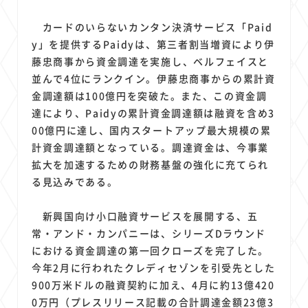
1
1
1
1
1
原材料費
端末価格
G20
購買力
MNO
1
1
1
カードのいらないカンタン決済サービス「Paid
スマートホーム家電
クラウド
ライドシェア
y」を提供するPaidyは、第三者割当増資により伊
1
1
1
1
ポイントサービス
共通ポイント
経済圏
Azure AI
藤忠商事から資金調達を実施し、ベルフェイスと
1
1
1
1
1
Google Pixel
surface
会社
価格
NTTドコモ
並んで4位にランクイン。伊藤忠商事からの累計資
1
オンラインサロン
金調達額は100億円を突破た。また、この資金調
達により、Paidyの累計資金調達額は融資を含め3
00億円に達し、国内スタートアップ最大規模の累
計資金調達額となっている。調達資金は、今事業
拡大を加速するための財務基盤の強化に充てられ
る見込みである。
新興国向け小口融資サービスを展開する、五
常・アンド・カンパニーは、シリーズDラウンド
における資金調達の第一回クローズを完了した。
今年2月に行われたクレディセゾンを引受先とした
900万米ドルの融資契約に加え、4月に約13億420
0万円（プレスリリース記載の合計調達金額23億3