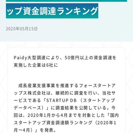
22
22
22
21
19
18
セキュリティ
サブスク
Wi-Fi
定額制
5G
有料
ップ資金調達ランキング
17
16
14
14
14
電車
料金
所有状況
動画配信
SNS
13
13
13
11
ブロードバンド
Android
移動中
FTTH
2020年05月15日
11
11
11
公衆無線LAN
格安
キャッシュレス決済
11
9
8
8
待ち合わせ場所
スマートフォン
東西エリア別
音楽配信
8
8
7
7
ニュースアプリ
クラウドストレージ
Amazon
山手線
Paidy大型調達により、50億円以上の資金調達を
6
6
6
5
電子マネー
ワイモバイル
モバイルルーター
新幹線
実施した企業は6社に
5
4
4
4
4
3
生成AI
電子書籍
chatGPT
Gemini
AI
Copilot
3
3
3
3
3
OpenAI
Firefly
DALL-E
Mid Journey
Claude
成長産業支援事業を推進するフォースタートア
3
3
3
3
オフィスビル
マイナポイント
海外料金
学割
ップス株式会社は、継続的に調査を行い、当社サ
2
2
2
2
2
2
Anthropic
Perplexity
YouTube
iPad
リスク
X
ービスである「STARTUP DB （スタートアップ
2
2
2
2
データベース）」に調査結果を公開している。今
Genspark
配車アプリ
フードデリバリー
TikTok
回は、2020年1月から4月までを対象とした「国内
2
2
2
2
2
2
1
Netflix
Microsoft
Canva AI
Azure
Sora
LINE
法人
スタートアップ資金調達額ランキング（2020年1
1
1
1
1
1
中東情勢
輸送費
Facebook
twitter
Instagram
月〜4月）」を発表。