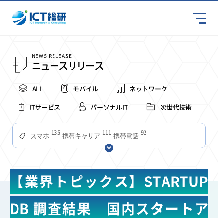
NEWS RELEASE
ニュースリリース
ALL
モバイル
ネットワーク
ITサービス
パーソナルIT
次世代技術
135
111
92
スマホ
携帯キャリア
携帯電話
68
65
63
59
スマートデバイス
通信速度
ビジネス
4Ｇ
57
55
54
53
52
コンテンツ
ソフトバンク
LTE
iPhone
au
【業界トピックス】STARTUP
51
51
49
48
アプリ
つながりやすさ
電波状況
ドコモ
38
36
31
タブレット
インターネット
ビジネスシーン
DB 調査結果 国内スタートア
31
28
27
27
24
22
混雑環境
MVNO
SIM
電波
全国
楽天モバイル