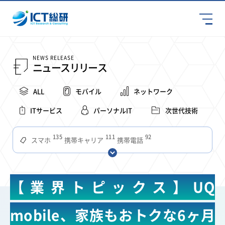
NEWS RELEASE
ニュースリリース
ALL
モバイル
ネットワーク
ITサービス
パーソナルIT
次世代技術
135
111
92
スマホ
携帯キャリア
携帯電話
68
65
63
59
スマートデバイス
通信速度
ビジネス
4Ｇ
57
55
54
53
52
コンテンツ
ソフトバンク
LTE
iPhone
au
【業界トピックス】UQ
51
51
49
48
アプリ
つながりやすさ
電波状況
ドコモ
38
36
31
タブレット
インターネット
ビジネスシーン
mobile、家族もおトクな6ヶ月
31
28
27
27
24
22
混雑環境
MVNO
SIM
電波
全国
楽天モバイル