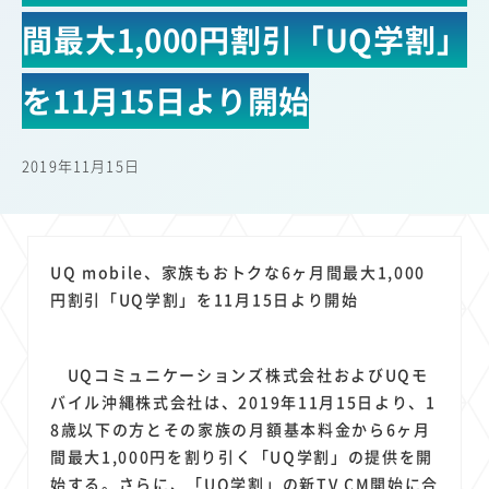
22
22
22
21
19
18
セキュリティ
サブスク
Wi-Fi
定額制
5G
有料
間最大1,000円割引「UQ学割」
17
16
14
14
14
電車
料金
所有状況
動画配信
SNS
13
13
13
11
ブロードバンド
Android
移動中
FTTH
を11月15日より開始
11
11
11
公衆無線LAN
格安
キャッシュレス決済
11
9
8
8
待ち合わせ場所
スマートフォン
東西エリア別
音楽配信
2019年11月15日
8
8
7
7
ニュースアプリ
クラウドストレージ
Amazon
山手線
6
6
6
5
電子マネー
ワイモバイル
モバイルルーター
新幹線
5
4
4
4
4
3
生成AI
電子書籍
chatGPT
Gemini
AI
Copilot
UQ mobile、家族もおトクな6ヶ月間最大1,000
3
3
3
3
3
OpenAI
Firefly
DALL-E
Mid Journey
Claude
円割引「UQ学割」を11月15日より開始
3
3
3
3
オフィスビル
マイナポイント
海外料金
学割
2
2
2
2
2
2
Anthropic
Perplexity
YouTube
iPad
リスク
X
UQコミュニケーションズ株式会社およびUQモ
2
2
2
2
Genspark
配車アプリ
フードデリバリー
TikTok
バイル沖縄株式会社は、2019年11月15日より、1
2
2
2
2
2
2
1
8歳以下の方とその家族の月額基本料金から6ヶ月
Netflix
Microsoft
Canva AI
Azure
Sora
LINE
法人
間最大1,000円を割り引く「UQ学割」の提供を開
1
1
1
1
1
中東情勢
輸送費
Facebook
twitter
Instagram
始する。さらに、「UQ学割」の新TV CM開始に合