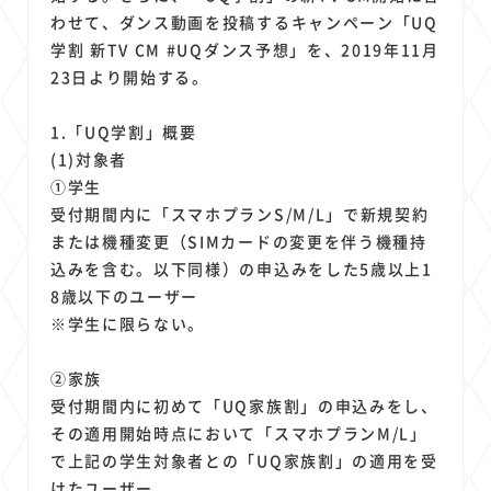
1
1
1
1
1
原材料費
端末価格
G20
購買力
MNO
わせて、ダンス動画を投稿するキャンペーン「UQ
1
1
1
スマートホーム家電
クラウド
ライドシェア
学割 新TV CM #UQダンス予想」を、2019年11月
1
1
1
1
23日より開始する。
ポイントサービス
共通ポイント
経済圏
Azure AI
1
1
1
1
1
Google Pixel
surface
会社
価格
NTTドコモ
1.「UQ学割」概要
1
オンラインサロン
(1)対象者
①学生
受付期間内に「スマホプランS/M/L」で新規契約
または機種変更（SIMカードの変更を伴う機種持
込みを含む。以下同様）の申込みをした5歳以上1
8歳以下のユーザー
※学生に限らない。
②家族
受付期間内に初めて「UQ家族割」の申込みをし、
その適用開始時点において「スマホプランM/L」
で上記の学生対象者との「UQ家族割」の適用を受
けたユーザー