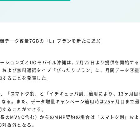
1
1
1
1
ーム家電
クラウド
ライドシェア
ポイントサービス
共通ポイン
1
ンサロン
e、月間データ容量7GBの「L」プランを新たに追加
ーションズとUQモバイル沖縄は、2月22日より提供を開始する
」および無料通話タイプ「ぴったりプラン」に、月間データ容量7
加することを発表した。
、「スマトク割」と「イチキュッパ割」適用により、13ヶ月目
円となる。また、データ増量キャンペーン適用時は25ヶ月目まで最
用することができる。
u系のMVNO含む）からのMNP契約の場合は「スマトク割」お
の対象外となる。