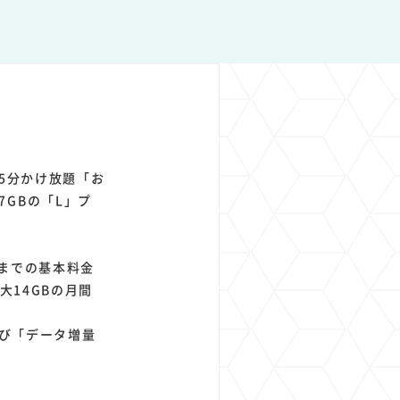
1
1
1
1
ト
経済圏
Azure AI
Google Pixel
5分かけ放題「お
GBの「L」プ
までの基本料金
大14GBの月間
よび「データ増量