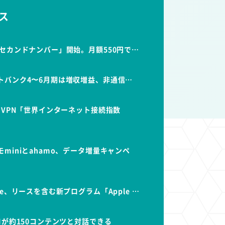
ス
セカンドナンバー」開始。月額550円で…
トバンク4〜6月期は増収増益、非通信…
dVPN「世界インターネット接続指数
miniとahamo、データ増量キャンペ
e、リースを含む新プログラム「Apple …
Iが約150コンテンツと対話できる