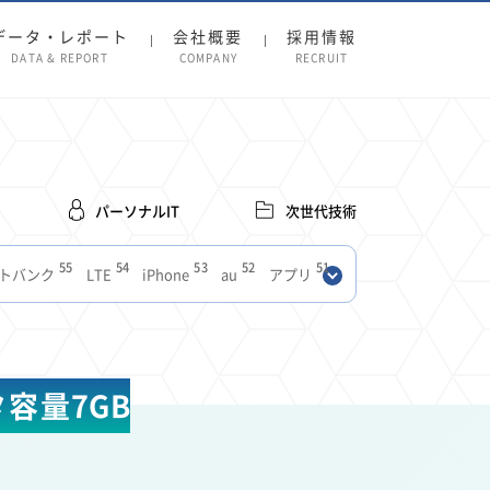
データ・レポート
会社概要
採用情報
DATA & REPORT
COMPANY
RECRUIT
パーソナルIT
次世代技術
55
54
53
52
51
トバンク
LTE
iPhone
au
アプリ
27
27
24
22
SIM
電波
全国
楽天モバイル
13
13
13
11
ブロードバンド
Android
移動中
FTTH
8
8
7
ースアプリ
クラウドストレージ
Amazon
タ容量7GB
3
3
3
3
Copilot
OpenAI
Firefly
DALL-E
2
2
2
2
2
Pad
リスク
X
Genspark
配車アプリ
1
1
1
1
Facebook
twitter
Instagram
原材料費