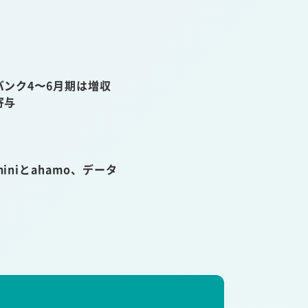
ンク4〜6月期は増収
寄与
niとahamo、データ