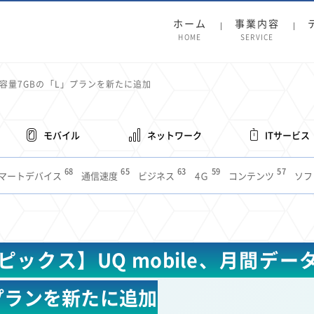
ホーム
事業内容
HOME
SERVICE
タ容量7GBの「L」プランを新たに追加
モバイル
ネットワーク
ITサービス
68
65
63
59
57
マートデバイス
通信速度
ビジネス
4Ｇ
コンテンツ
ソフ
38
36
31
31
28
レット
インターネット
ビジネスシーン
混雑環境
MVNO
1
19
18
17
16
14
14
14
5G
有料
電車
料金
所有状況
動画配信
SNS
11
9
8
8
待ち合わせ場所
スマートフォン
東西エリア別
音楽配信
ニュ
ックス】UQ mobile、月間デー
6
5
5
4
4
4
4
ルーター
新幹線
生成AI
電子書籍
chatGPT
Gemini
AI
3
3
3
2
2
2
ナポイント
海外料金
学割
Anthropic
Perplexity
YouTube
i
プランを新たに追加
2
2
2
2
2
1
1
1
ft
Canva AI
Azure
Sora
LINE
法人
中東情勢
輸送費