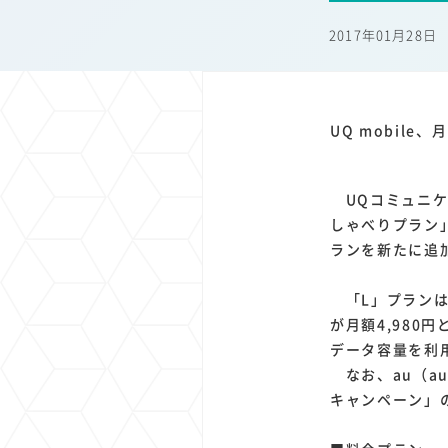
1
1
1
1
端末価格
G20
購買力
MNO
スマートホ
2017年01月28日
1
1
1
1
surface
会社
価格
NTTドコモ
オンライ
UQ mobil
UQコミュニケ
しゃべりプラン
ランを新たに追
「L」プランは
が月額4,980
データ容量を利
なお、au（a
キャンペーン」