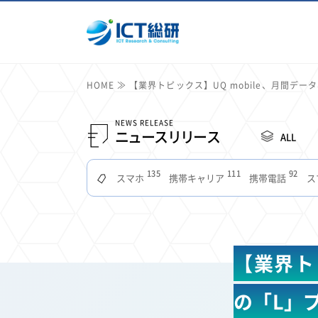
HOME
【業界トピックス】UQ mobile、月間デー
NEWS RELEASE
ニュースリリース
ALL
135
111
92
スマホ
携帯キャリア
携帯電話
ス
51
49
48
つながりやすさ
電波状況
ドコモ
タブ
22
22
22
2
セキュリティ
サブスク
Wi-Fi
定額制
11
11
11
公衆無線LAN
格安
キャッシュレス決済
【業界トピ
7
6
6
山手線
電子マネー
ワイモバイル
モバイル
3
3
3
Mid Journey
Claude
オフィスビル
マイ
の「L」
2
2
2
フードデリバリー
TikTok
Netflix
Microso