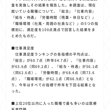
1
1
1
1
1
原材料費
端末価格
G20
購買力
MNO
査を実施しその結果を報告した。本調査は、現在
1
1
1
スマートホーム家電
クラウド
ライドシェア
就いている職種について、『総合』『仕事内容』
1
1
1
1
『給与・待遇』『労働時間（残業・休日など）』
ポイントサービス
共通ポイント
経済圏
Azure AI
『職場環境（社風・周囲の社員など）』の5つの指
1
1
1
1
1
Google Pixel
surface
会社
価格
NTTドコモ
標別に、満足度を100点満点で回答した結果をま
1
オンラインサロン
とめたものだ。
■仕事満足度
仕事満足度ランキングの各指標の平均点は、
『総合』が60.7点（昨年64.7点）、『仕事内容』
が63.6点（同69.2点）、『給与・待遇』が56.1点
（同62.6点）、『労働時間』が68.4点（同73.6
点）、『職場環境』が62.1点（同66.9点）とな
り、今年はすべての指標で昨年を下回る結果とな
った。
■上位20位以内に入った職種で最も多いのは医療
系専門職