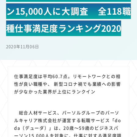
22
22
22
21
19
18
セキュリティ
サブスク
Wi-Fi
定額制
5G
有料
ン15,000人に大調査 全118職
17
16
14
14
14
電車
料金
所有状況
動画配信
SNS
13
13
13
11
ブロードバンド
Android
移動中
FTTH
種仕事満足度ランキング2020
11
11
11
公衆無線LAN
格安
キャッシュレス決済
11
9
8
8
待ち合わせ場所
スマートフォン
東西エリア別
音楽配信
2020年11月06日
8
8
7
7
ニュースアプリ
クラウドストレージ
Amazon
山手線
6
6
6
5
電子マネー
ワイモバイル
モバイルルーター
新幹線
5
4
4
4
4
3
生成AI
電子書籍
chatGPT
Gemini
AI
Copilot
仕事満足度は平均60.7点。リモートワークとの相
3
3
3
3
3
OpenAI
Firefly
DALL-E
Mid Journey
Claude
性が良い職種や、 新型コロナ禍でも業績への影響
3
3
3
3
が少なかった業界が上位にランクイン
オフィスビル
マイナポイント
海外料金
学割
2
2
2
2
2
2
Anthropic
Perplexity
YouTube
iPad
リスク
X
2
2
2
2
Genspark
配車アプリ
フードデリバリー
TikTok
総合人材サービス、パーソルグループのパーソ
2
2
2
2
2
2
1
ルキャリア株式会社が運営する転職サービス「do
Netflix
Microsoft
Canva AI
Azure
Sora
LINE
法人
da（デューダ）」は、20歳～59歳のビジネスパ
1
1
1
1
1
中東情勢
輸送費
Facebook
twitter
Instagram
ーソン15,000人を対象に、仕事に対する満足度調