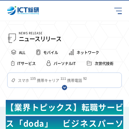
NEWS RELEASE
ニュースリリース
ALL
モバイル
ネットワーク
ITサービス
パーソナルIT
次世代技術
135
111
92
スマホ
携帯キャリア
携帯電話
68
65
63
59
スマートデバイス
通信速度
ビジネス
4Ｇ
57
55
54
53
52
コンテンツ
ソフトバンク
LTE
iPhone
au
【業界トピックス】転職サービ
51
51
49
48
アプリ
つながりやすさ
電波状況
ドコモ
38
36
31
タブレット
インターネット
ビジネスシーン
ス「doda」 ビジネスパーソ
31
28
27
27
24
22
混雑環境
MVNO
SIM
電波
全国
楽天モバイル