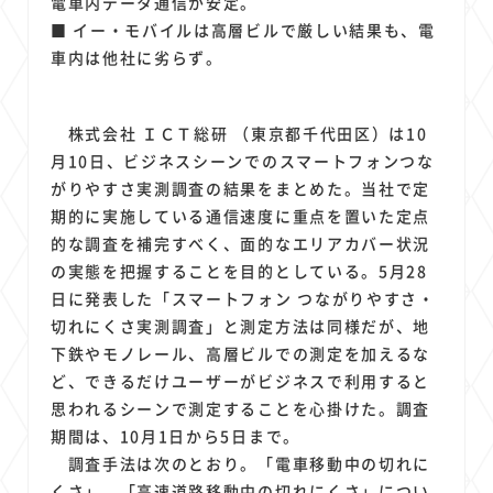
電車内データ通信が安定。
1
1
1
1
1
原材料費
端末価格
G20
購買力
MNO
■ イー・モバイルは高層ビルで厳しい結果も、電
1
1
1
スマートホーム家電
クラウド
ライドシェア
車内は他社に劣らず。
1
1
1
1
ポイントサービス
共通ポイント
経済圏
Azure AI
1
1
1
1
1
Google Pixel
surface
会社
価格
NTTドコモ
株式会社 ＩＣＴ総研 （東京都千代田区）は10
1
オンラインサロン
月10日、ビジネスシーンでのスマートフォンつな
がりやすさ実測調査の結果をまとめた。当社で定
期的に実施している通信速度に重点を置いた定点
的な調査を補完すべく、面的なエリアカバー状況
の実態を把握することを目的としている。5月28
日に発表した「スマートフォン つながりやすさ・
切れにくさ実測調査」と測定方法は同様だが、地
下鉄やモノレール、高層ビルでの測定を加えるな
ど、できるだけユーザーがビジネスで利用すると
思われるシーンで測定することを心掛けた。調査
期間は、10月1日から5日まで。
調査手法は次のとおり。「電車移動中の切れに
くさ」、「高速道路移動中の切れにくさ」につい