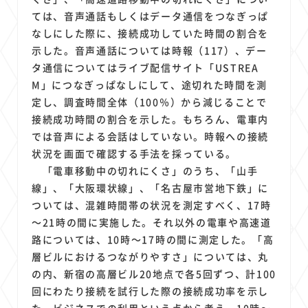
ては、音声通話もしくはデータ通信をつなぎっぱ
なしにした際に、接続成功していた時間の割合を
示した。音声通話については時報（117）、デー
タ通信についてはライブ配信サイト「USTREA
M」につなぎっぱなしにして、途切れた時間を測
定し、調査時間全体（100％）から減じることで
接続成功時間の割合を示した。もちろん、電車内
では音声による会話はしていない。時報への接続
状況を画面で確認する手法を採っている。
「電車移動中の切れにくさ」のうち、「山手
線」、「大阪環状線」、「名古屋市営地下鉄」に
ついては、混雑時間帯の状況を測定すべく、17時
～21時の間に実施した。それ以外の電車や高速道
路については、10時～17時の間に測定した。「高
層ビルにおけるつながりやすさ」については、丸
の内、新宿の高層ビル20地点で各5回ずつ、計100
回にわたり接続を試行した際の接続成功率を示し
た。ビジネスでの利用という点から考え、10時～