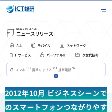
NEWS RELEASE
ニュースリリース
ALL
モバイル
ネットワーク
ITサービス
パーソナルIT
次世代技術
135
111
92
スマホ
携帯キャリア
携帯電話
68
65
63
59
スマートデバイス
通信速度
ビジネス
4Ｇ
57
55
54
53
52
コンテンツ
ソフトバンク
LTE
iPhone
au
2012年10月 ビジネスシーンで
51
51
49
48
アプリ
つながりやすさ
電波状況
ドコモ
38
36
31
タブレット
インターネット
ビジネスシーン
のスマートフォンつながりやす
31
28
27
27
24
22
混雑環境
MVNO
SIM
電波
全国
楽天モバイル