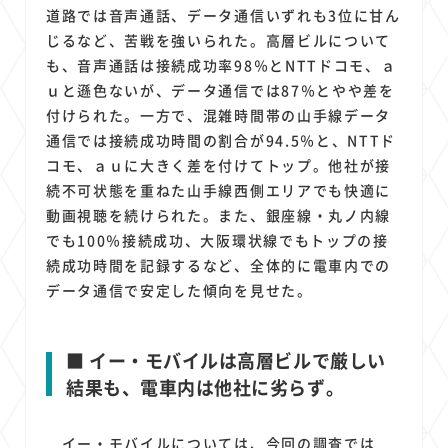
道路では音声通話、データ通信いずれも3位に甘ん
じるなど、苦戦を強いられた。高層ビルについて
も、音声通話は接続成功率98％とNTTドコモ、ａ
ｕと遜色ないが、データ通信では87％とやや差を
付けられた。一方で、混雑時間帯の山手線データ
通信では接続成功時間の割合が94.5％と、NTTド
コモ、ａｕに大きく差を付けてトップ。他社が接
続不可状態を重ねた山手線西側エリアでも快適に
動画視聴を続けられた。また、銀座線・丸ノ内線
でも100％接続成功、大阪環状線でもトップの接
続成功時間を記録するなど、全体的に電車内での
データ通信で安定した傾向を見せた。
■ イー・モバイルは高層ビルで厳しい
結果も、電車内は他社に劣らず。
イー・モバイルについては、今回の調査では