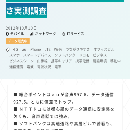
22
22
22
21
19
18
セキュリティ
サブスク
Wi-Fi
定額制
5G
有料
さ実測調査
17
16
14
14
14
電車
料金
所有状況
動画配信
SNS
13
13
13
11
ブロードバンド
Android
移動中
FTTH
2012年10月10日
11
11
11
公衆無線LAN
格安
キャッシュレス決済
モバイル
ネットワーク
ITサービス
11
9
8
8
データ販売中
待ち合わせ場所
スマートフォン
東西エリア別
音楽配信
8
8
7
7
4Ｇ
au
iPhone
LTE
Wi-Fi
つながりやすさ
オフィスビル
ニュースアプリ
クラウドストレージ
Amazon
山手線
スマホ
スマートデバイス
ソフトバンク
ドコモ
ビジネス
6
6
6
5
電子マネー
ワイモバイル
モバイルルーター
新幹線
ビジネスシーン
山手線
携帯キャリア
携帯電話
混雑環境
移動中
通信速度
電波
電波状況
電車
5
4
4
4
4
3
生成AI
電子書籍
chatGPT
Gemini
AI
Copilot
3
3
3
3
3
OpenAI
Firefly
DALL-E
Mid Journey
Claude
3
3
3
3
オフィスビル
マイナポイント
海外料金
学割
■ 総合ポイントはａｕが音声997.6、データ通信
2
2
2
2
2
2
Anthropic
Perplexity
YouTube
iPad
リスク
X
927.5。ともに僅差でトップ。
2
2
2
2
Genspark
配車アプリ
フードデリバリー
TikTok
■ ＮＴＴドコモは都心部のデータ通信に安定感を
2
2
2
2
2
2
1
Netflix
Microsoft
Canva AI
Azure
Sora
LINE
法人
欠くも、音声通話では強み。
1
1
1
1
1
■ ソフトバンクは高速道路や高層ビルで苦戦も、
中東情勢
輸送費
Facebook
twitter
Instagram