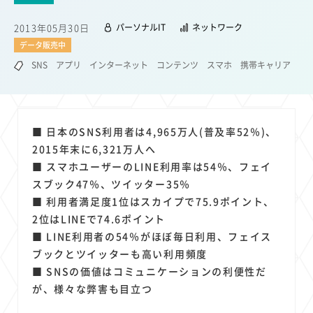
22
22
22
21
19
18
セキュリティ
サブスク
Wi-Fi
定額制
5G
有料
2013年05月30日
パーソナルIT
ネットワーク
17
16
14
14
14
電車
料金
所有状況
動画配信
SNS
データ販売中
13
13
13
11
ブロードバンド
Android
移動中
FTTH
SNS
アプリ
インターネット
コンテンツ
スマホ
携帯キャリア
11
11
11
公衆無線LAN
格安
キャッシュレス決済
11
9
8
8
待ち合わせ場所
スマートフォン
東西エリア別
音楽配信
8
8
7
7
ニュースアプリ
クラウドストレージ
Amazon
山手線
■ 日本のSNS利用者は4,965万人(普及率52％)、
6
6
6
5
電子マネー
ワイモバイル
モバイルルーター
新幹線
2015年末に6,321万人へ
5
4
4
4
4
3
■ スマホユーザーのLINE利用率は54％、フェイ
生成AI
電子書籍
chatGPT
Gemini
AI
Copilot
スブック47％、ツイッター35％
3
3
3
3
3
OpenAI
Firefly
DALL-E
Mid Journey
Claude
■ 利用者満足度1位はスカイプで75.9ポイント、
3
3
3
3
オフィスビル
マイナポイント
海外料金
学割
2位はLINEで74.6ポイント
2
2
2
2
2
2
Anthropic
Perplexity
YouTube
iPad
リスク
X
■ LINE利用者の54％がほぼ毎日利用、フェイス
2
2
2
2
ブックとツイッターも高い利用頻度
Genspark
配車アプリ
フードデリバリー
TikTok
■ SNSの価値はコミュニケーションの利便性だ
2
2
2
2
2
2
1
Netflix
Microsoft
Canva AI
Azure
Sora
LINE
法人
が、様々な弊害も目立つ
1
1
1
1
1
中東情勢
輸送費
Facebook
twitter
Instagram