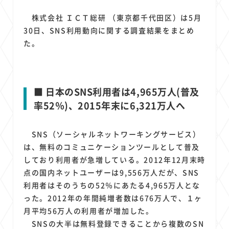
1
1
1
1
1
原材料費
端末価格
G20
購買力
MNO
株式会社 ＩＣＴ総研 （東京都千代田区）は5月
1
1
1
スマートホーム家電
クラウド
ライドシェア
30日、SNS利用動向に関する調査結果をまとめ
1
1
1
1
ポイントサービス
共通ポイント
経済圏
Azure AI
た。
1
1
1
1
1
Google Pixel
surface
会社
価格
NTTドコモ
1
オンラインサロン
■ 日本のSNS利用者は4,965万人(普及
率52％)、2015年末に6,321万人へ
SNS（ソーシャルネットワーキングサービス）
は、無料のコミュニケーションツールとして普及
しており利用者が急増している。2012年12月末時
点の国内ネットユーザーは9,556万人だが、SNS
利用者はそのうちの52％にあたる4,965万人とな
った。2012年の年間純増者数は676万人で、１ヶ
月平均56万人の利用者が増加した。
SNSの大半は無料登録できることから複数のSN