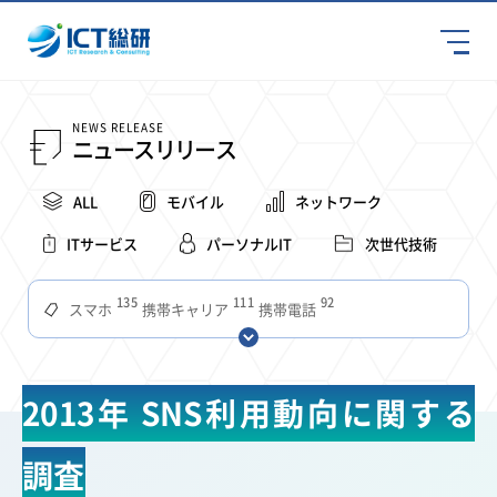
NEWS RELEASE
ニュースリリース
ALL
モバイル
ネットワーク
ITサービス
パーソナルIT
次世代技術
135
111
92
スマホ
携帯キャリア
携帯電話
68
65
63
59
スマートデバイス
通信速度
ビジネス
4Ｇ
57
55
54
53
52
コンテンツ
ソフトバンク
LTE
iPhone
au
2013年 SNS利用動向に関する
51
51
49
48
アプリ
つながりやすさ
電波状況
ドコモ
38
36
31
タブレット
インターネット
ビジネスシーン
調査
31
28
27
27
24
22
混雑環境
MVNO
SIM
電波
全国
楽天モバイル