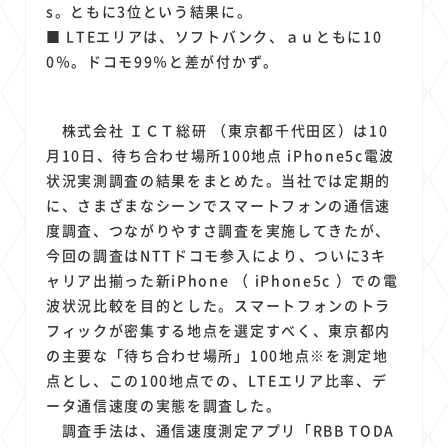
1
1
1
1
1
原材料費
端末価格
G20
購買力
MNO
s。ともに3位という結果に。
1
1
1
■ LTEエリアは、ソフトバンク、ａｕともに10
スマートホーム家電
クラウド
ライドシェア
0％。ドコモ99％と差が付かず。
1
1
1
1
ポイントサービス
共通ポイント
経済圏
Azure AI
1
1
1
1
1
Google Pixel
surface
会社
価格
NTTドコモ
1
株式会社 ＩＣＴ総研 （東京都千代田区）は10
オンラインサロン
月10日、待ち合わせ場所100地点 iPhone5c電波
状況実測調査の結果をまとめた。当社では定期的
に、さまざまなシーンでスマートフォンの通信速
度調査、つながりやすさ調査を実施してきたが、
今回の調査はNTTドコモ参入により、ついに3キ
ャリア出揃った新iPhone （ iPhone5c ）での電
波状況比較を目的とした。スマートフォンのトラ
フィックが密集する地点を選定すべく、東京都内
の主要な「待ち合わせ場所」100地点※を測定地
点とし、この100地点での、LTEエリア比率、デ
ータ通信速度の実態を調査した。
調査手法は、通信速度測定アプリ「RBB TODA