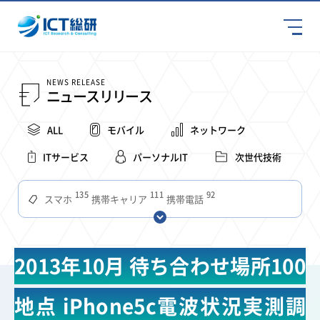
NEWS RELEASE
ニュースリリース
ALL
モバイル
ネットワーク
ITサービス
パーソナルIT
次世代技術
135
111
92
スマホ
携帯キャリア
携帯電話
68
65
63
59
スマートデバイス
通信速度
ビジネス
4Ｇ
57
55
54
53
52
コンテンツ
ソフトバンク
LTE
iPhone
au
2013年10月 待ち合わせ場所100
51
51
49
48
アプリ
つながりやすさ
電波状況
ドコモ
38
36
31
タブレット
インターネット
ビジネスシーン
地点 iPhone5c電波状況実測調
31
28
27
27
24
22
混雑環境
MVNO
SIM
電波
全国
楽天モバイル