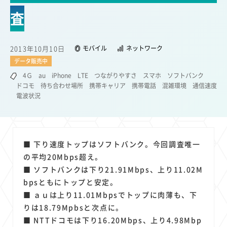
22
22
22
21
19
18
セキュリティ
サブスク
Wi-Fi
定額制
5G
有料
査
17
16
14
14
14
電車
料金
所有状況
動画配信
SNS
13
13
13
11
ブロードバンド
Android
移動中
FTTH
2013年10月10日
モバイル
ネットワーク
11
11
11
公衆無線LAN
格安
キャッシュレス決済
データ販売中
11
9
8
8
待ち合わせ場所
スマートフォン
東西エリア別
音楽配信
4Ｇ
au
iPhone
LTE
つながりやすさ
スマホ
ソフトバンク
ドコモ
待ち合わせ場所
携帯キャリア
携帯電話
混雑環境
通信速度
8
8
7
7
ニュースアプリ
クラウドストレージ
Amazon
山手線
電波状況
6
6
6
5
電子マネー
ワイモバイル
モバイルルーター
新幹線
5
4
4
4
4
3
生成AI
電子書籍
chatGPT
Gemini
AI
Copilot
3
3
3
3
3
OpenAI
Firefly
DALL-E
Mid Journey
Claude
■ 下り速度トップはソフトバンク。今回調査唯一
3
3
3
3
オフィスビル
マイナポイント
海外料金
学割
の平均20Mbps超え。
2
2
2
2
2
2
Anthropic
Perplexity
YouTube
iPad
リスク
X
■ ソフトバンクは下り21.91Mbps、上り11.02M
2
2
2
2
bpsともにトップと安定。
Genspark
配車アプリ
フードデリバリー
TikTok
■ ａｕは上り11.01Mbpsでトップに肉薄も、下
2
2
2
2
2
2
1
Netflix
Microsoft
Canva AI
Azure
Sora
LINE
法人
りは18.79Mpbsと次点に。
1
1
1
1
1
中東情勢
輸送費
Facebook
twitter
Instagram
■ NTTドコモは下り16.20Mbps、上り4.98Mbp