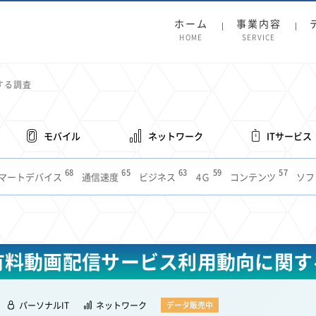
ホーム
事業内容
HOME
SERVICE
する調査
モバイル
ネットワーク
ITサービス
68
65
63
59
57
マートデバイス
通信速度
ビジネス
4Ｇ
コンテンツ
ソフ
38
36
31
31
28
レット
インターネット
ビジネスシーン
混雑環境
MVNO
1
19
18
17
16
14
14
14
5G
有料
電車
料金
所有状況
動画配信
SNS
11
9
8
8
待ち合わせ場所
スマートフォン
東西エリア別
音楽配信
ニュ
年 有料動画配信サービス利用動向に関
6
5
5
4
4
4
4
ルーター
新幹線
生成AI
電子書籍
chatGPT
Gemini
AI
3
3
3
2
2
2
ナポイント
海外料金
学割
Anthropic
Perplexity
YouTube
i
パーソナルIT
ネットワーク
2
2
2
2
2
1
1
1
データ販売中
ft
Canva AI
Azure
Sora
LINE
法人
中東情勢
輸送費