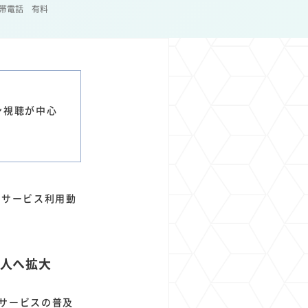
帯電話
有料
1
1
1
1
ト
経済圏
Azure AI
Google Pixel
ン視聴が中心
信サービス利用動
万人へ拡大
サービスの普及