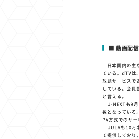
■ 動画配
日本国内の主な
ている。dTVは、
放題サービスで
している。会員
と言える。
U-NEXTも9
数となっている。
PV方式でのサ
UULAも10
て提供しており、