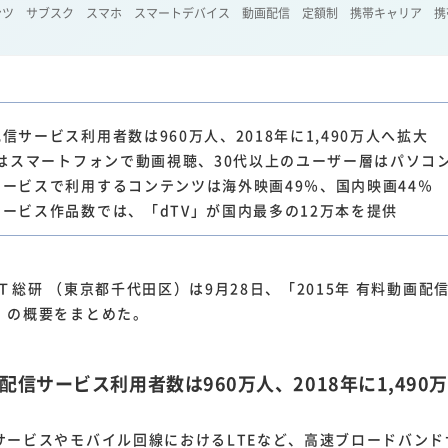
ンツ
サブスク
スマホ
スマートデバイス
動画配信
定額制
携帯キャリア
携
1
1
1
1
ーム家電
クラウド
ライドシェア
ポイントサービス
共通ポイン
1
ンサロン
信サービス利用者数は960万人、2018年に1,490万人へ拡大
0代はスマートフォンで動画視聴、30代以上のユーザー層はパソコ
サービスで利用するコンテンツは海外映画49％、国内映画44％
サービス作品数では、「dTV」が国内最多の12万本を提供
総研 （東京都千代田区）は9月28日、「2015年 有料動画配
」の概要をまとめた。
配信サービス利用者数は960万人、2018年に1,490
ービスやモバイル回線におけるLTEなど、高速ブロードバンド