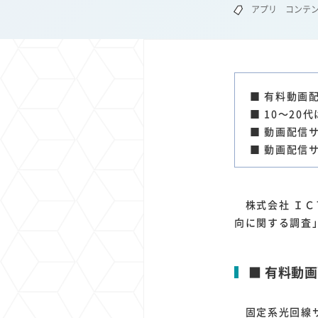
アプリ
コンテ
1
1
1
1
端末価格
G20
購買力
MNO
スマートホ
1
1
1
1
surface
会社
価格
NTTドコモ
オンライ
■ 有料動画配
■ 10～2
■ 動画配信
■ 動画配信
株式会社 ＩＣＴ
向に関する調査
■ 有料動画
固定系光回線サ