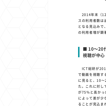
2014年末（
スの利用者数は過
となる見込みで、
の利用者増が顕著
■ 10～
視聴が中心
ICT総研が20
で動画を視聴す
に見ると、10
た。これに対し
が75％と高か
によって差が少
ることが見込ま