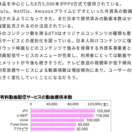
品を中心とした8万5,000本がPPV方式で提供されている。
lu、Netflix、Amazonプライムビデオといった外資系の
始されるようになってきた。まだ日本で提供済みの動画本数は少
程度拡充されるのか注目されている。
のコンテンツ数を誇るdTVはオリジナルコンテンツの種類も豊
系サービスとの差別化を図っている。日本人向けコンテンツに強
リウッド映画などのコンテンツで強みを発揮する外資系事業者と
動画配信サービスのメニューが充実し、利用者にとっては動画サ
たメリットが今後も続きそうだ。テレビ放送の視聴率が低下傾向
制見放題サービスによる動画視聴は増加傾向にあり、ユーザーの
大きく変化していくことになるだろう。