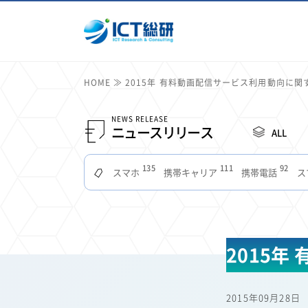
HOME
2015年 有料動画配信サービス利用動向に関
NEWS RELEASE
ニュースリリース
ALL
135
111
92
スマホ
携帯キャリア
携帯電話
ス
51
49
48
つながりやすさ
電波状況
ドコモ
タブ
22
22
22
2
セキュリティ
サブスク
Wi-Fi
定額制
11
11
11
公衆無線LAN
格安
キャッシュレス決済
2015
7
6
6
山手線
電子マネー
ワイモバイル
モバイル
3
3
3
Mid Journey
Claude
オフィスビル
マイ
2015年09月28日
2
2
2
フードデリバリー
TikTok
Netflix
Microso