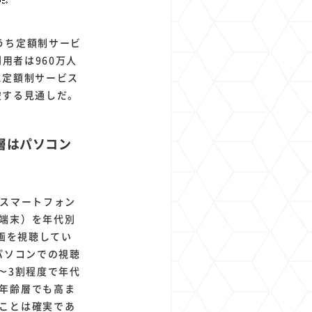
うち定額制サービ
用者は960万人
に定額制サービス
破する見通しだ。
ー層はパソコン
どスマートフォン
端末）を年代別
画を視聴してい
パソコンでの視聴
〜3割程度で年代
年齢層でも高ま
ことは確実であ