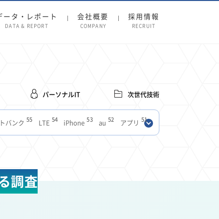
データ・レポート
会社概要
採用情報
DATA & REPORT
COMPANY
RECRUIT
パーソナルIT
次世代技術
55
54
53
52
51
トバンク
LTE
iPhone
au
アプリ
27
27
24
22
SIM
電波
全国
楽天モバイル
13
13
13
11
ブロードバンド
Android
移動中
FTTH
8
8
7
ースアプリ
クラウドストレージ
Amazon
する調査
3
3
3
3
Copilot
OpenAI
Firefly
DALL-E
2
2
2
2
2
Pad
リスク
X
Genspark
配車アプリ
1
1
1
1
Facebook
twitter
Instagram
原材料費