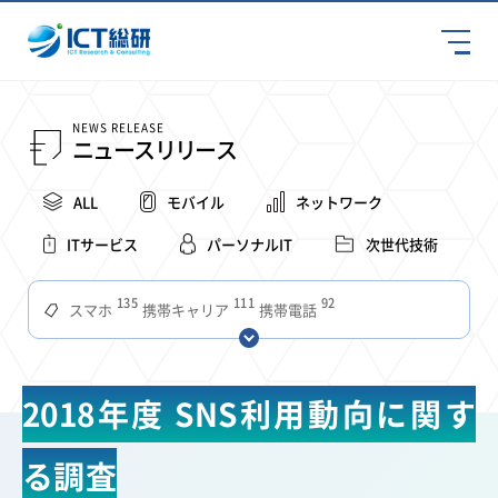
NEWS RELEASE
ニュースリリース
ALL
モバイル
ネットワーク
ITサービス
パーソナルIT
次世代技術
135
111
92
スマホ
携帯キャリア
携帯電話
68
65
63
59
スマートデバイス
通信速度
ビジネス
4Ｇ
57
55
54
53
52
コンテンツ
ソフトバンク
LTE
iPhone
au
2018年度 SNS利用動向に関す
51
51
49
48
アプリ
つながりやすさ
電波状況
ドコモ
38
36
31
タブレット
インターネット
ビジネスシーン
る調査
31
28
27
27
24
22
混雑環境
MVNO
SIM
電波
全国
楽天モバイル