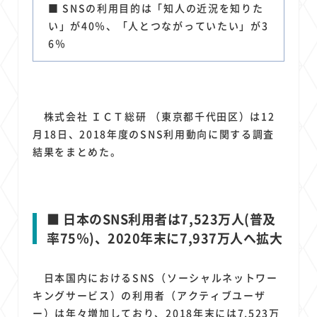
1
1
1
1
1
原材料費
端末価格
G20
購買力
MNO
■ SNSの利用目的は「知人の近況を知りた
1
1
1
い」が40％、「人とつながっていたい」が3
スマートホーム家電
クラウド
ライドシェア
6％
1
1
1
1
ポイントサービス
共通ポイント
経済圏
Azure AI
1
1
1
1
1
Google Pixel
surface
会社
価格
NTTドコモ
1
オンラインサロン
株式会社 ＩＣＴ総研 （東京都千代田区）は12
月18日、2018年度のSNS利用動向に関する調査
結果をまとめた。
■ 日本のSNS利用者は7,523万人(普及
率75％)、2020年末に7,937万人へ拡大
日本国内におけるSNS（ソーシャルネットワー
キングサービス）の利用者（アクティブユーザ
ー）は年々増加しており、2018年末には7,523万