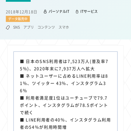
22
22
22
21
19
18
セキュリティ
サブスク
Wi-Fi
定額制
5G
有料
2018年12月18日
パーソナルIT
ITサービス
17
16
14
14
14
電車
料金
所有状況
動画配信
SNS
データ販売中
13
13
13
11
ブロードバンド
Android
移動中
FTTH
SNS
アプリ
コンテンツ
スマホ
11
11
11
公衆無線LAN
格安
キャッシュレス決済
11
9
8
8
待ち合わせ場所
スマートフォン
東西エリア別
音楽配信
8
8
7
7
ニュースアプリ
クラウドストレージ
Amazon
山手線
6
6
6
5
電子マネー
ワイモバイル
モバイルルーター
新幹線
■ 日本のSNS利用者は7,523万人(普及率7
5
4
4
4
4
3
5％)、2020年末に7,937万人へ拡大
生成AI
電子書籍
chatGPT
Gemini
AI
Copilot
■ ネットユーザーに占めるLINE利用率は8
3
3
3
3
3
OpenAI
Firefly
DALL-E
Mid Journey
Claude
1％、ツイッター 43％、インスタグラム3
3
3
3
3
オフィスビル
マイナポイント
海外料金
学割
6％
2
2
2
2
2
2
Anthropic
Perplexity
YouTube
iPad
リスク
X
■ 利用者満足度1位はユーチューブで79.7
2
2
2
2
ポイント、インスタグラムが78.5ポイント
Genspark
配車アプリ
フードデリバリー
TikTok
で続く
2
2
2
2
2
2
1
Netflix
Microsoft
Canva AI
Azure
Sora
LINE
法人
■ LINE利用者の40％、インスタグラム利用
1
1
1
1
1
中東情勢
輸送費
Facebook
twitter
Instagram
者の54％が利用時間増