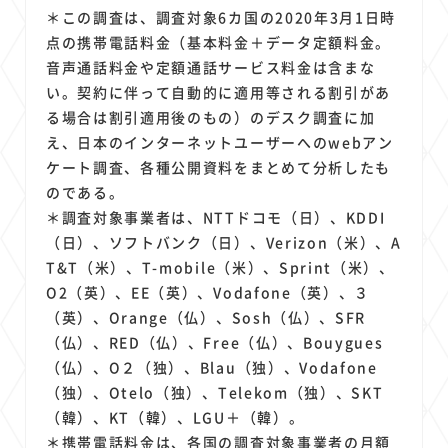
＊この調査は、調査対象6カ国の2020年3月1日時
点の携帯電話料金（基本料金＋データ定額料金。
音声通話料金や定額通話サービス料金は含まな
い。契約に伴って自動的に適用等される割引があ
る場合は割引適用後のもの）のデスク調査に加
え、日本のインターネットユーザーへのwebアン
ケート調査、各種公開資料をまとめて分析したも
のである。
＊調査対象事業者は、NTTドコモ（日）、KDDI
（日）、ソフトバンク（日）、Verizon（米）、A
T&T（米）、T-mobile（米）、Sprint（米）、
O2（英）、EE（英）、Vodafone（英）、３
（英）、Orange（仏）、Sosh（仏）、SFR
（仏）、RED（仏）、Free（仏）、Bouygues
（仏）、O２（独）、Blau（独）、Vodafone
（独）、Otelo（独）、Telekom（独）、SKT
（韓）、KT（韓）、LGU＋（韓）。
＊携帯電話料金は、各国の調査対象事業者の月額