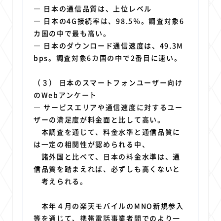
1
1
1
1
1
原材料費
端末価格
G20
購買力
MNO
― 日本の通信品質は、上位レベル
1
1
1
スマートホーム家電
クラウド
ライドシェア
― 日本の4G接続率は、98.5％。調査対象6
カ国の中で最も高い。
1
1
1
1
ポイントサービス
共通ポイント
経済圏
Azure AI
― 日本のダウンロード通信速度は、49.3M
1
1
1
1
1
Google Pixel
surface
会社
価格
NTTドコモ
bps。調査対象6カ国の中で2番目に速い。
1
オンラインサロン
（３） 日本のスマートフォンユーザー向け
のWebアンケート
― サービスエリアや通信速度に対するユー
ザーの満足度が料金面と比して高い。
本調査を通じて、料金水準と通信品質に
は一定の相関性が認められる中、
諸外国と比べて、日本の料金水準は、通
信品質を踏まえれば、必ずしも高くないと
考えられる。
本年４月の楽天モバイルのMNO新規参入
等を通じて、携帯電話事業者間でのより一