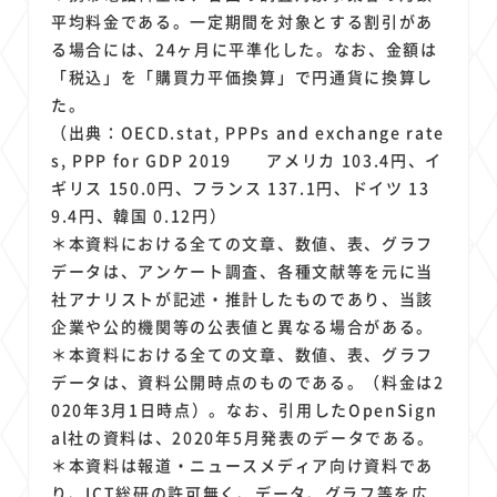
平均料金である。一定期間を対象とする割引があ
る場合には、24ヶ月に平準化した。なお、金額は
「税込」を「購買力平価換算」で円通貨に換算し
た。
（出典：OECD.stat, PPPs and exchange rate
s, PPP for GDP 2019 アメリカ 103.4円、イ
ギリス 150.0円、フランス 137.1円、ドイツ 13
9.4円、韓国 0.12円）
＊本資料における全ての文章、数値、表、グラフ
データは、アンケート調査、各種文献等を元に当
社アナリストが記述・推計したものであり、当該
企業や公的機関等の公表値と異なる場合がある。
＊本資料における全ての文章、数値、表、グラフ
データは、資料公開時点のものである。（料金は2
020年3月1日時点）。なお、引用したOpenSign
al社の資料は、2020年5月発表のデータである。
＊本資料は報道・ニュースメディア向け資料であ
り、ICT総研の許可無く、データ、グラフ等を広