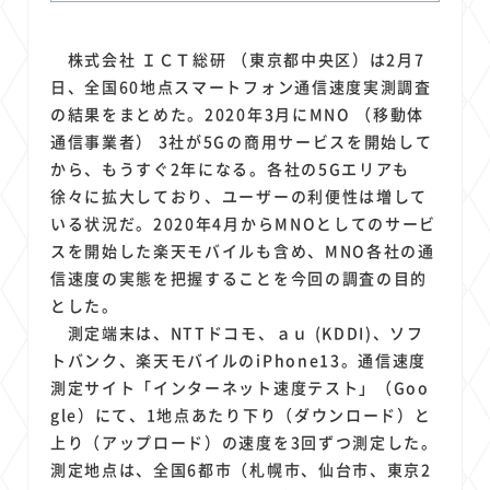
1
1
1
1
1
原材料費
端末価格
G20
購買力
MNO
1
1
1
スマートホーム家電
クラウド
ライドシェア
株式会社 ＩＣＴ総研 （東京都中央区）は2月7
1
1
1
1
ポイントサービス
共通ポイント
経済圏
Azure AI
日、全国60地点スマートフォン通信速度実測調査
1
1
1
1
1
Google Pixel
surface
会社
価格
NTTドコモ
の結果をまとめた。2020年3月にMNO （移動体
通信事業者） 3社が5Gの商用サービスを開始して
1
オンラインサロン
から、もうすぐ2年になる。各社の5Gエリアも
徐々に拡大しており、ユーザーの利便性は増して
いる状況だ。2020年4月からMNOとしてのサービ
スを開始した楽天モバイルも含め、MNO各社の通
信速度の実態を把握することを今回の調査の目的
とした。
測定端末は、NTTドコモ、ａｕ (KDDI)、ソフ
トバンク、楽天モバイルのiPhone13。通信速度
測定サイト「インターネット速度テスト」（Goo
gle）にて、1地点あたり下り（ダウンロード）と
上り（アップロード）の速度を3回ずつ測定した。
測定地点は、全国6都市（札幌市、仙台市、東京2