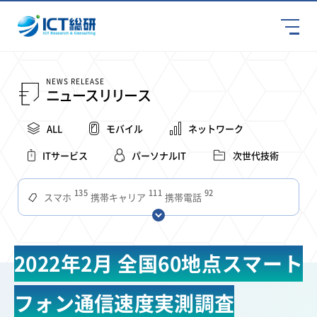
NEWS RELEASE
ニュースリリース
ALL
モバイル
ネットワーク
ITサービス
パーソナルIT
次世代技術
135
111
92
スマホ
携帯キャリア
携帯電話
68
65
63
59
スマートデバイス
通信速度
ビジネス
4Ｇ
57
55
54
53
52
コンテンツ
ソフトバンク
LTE
iPhone
au
2022年2月 全国60地点スマート
51
51
49
48
アプリ
つながりやすさ
電波状況
ドコモ
38
36
31
タブレット
インターネット
ビジネスシーン
フォン通信速度実測調査
31
28
27
27
24
22
混雑環境
MVNO
SIM
電波
全国
楽天モバイル