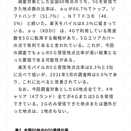
調査対象とした全国60地点のうち、5Gを受信で
きた地点数の比率は、ａｕが66.7％でトップ。ソ
フトバンク （51.7％） 、ＮＴＴドコモ （48.
3％） と続いた。楽天モバイルは8.3％に留まって
いる。ａｕ （KDDI） は、4Gで利用している周波
数を5Ｇに転用する戦略があり、5Ｇエリアカバー
の点で有利であると言われている。これが、今回
の調査でもａｕの5Ｇ受信地点比率が高い結果とな
った要因である可能性がある。
楽天モバイルの5Ｇ受信地点比率は8.3％と3社
に比べて低いが、2021年5月の調査時は0.0％であ
り、これに比べると改善されている。
なお、今回調査対象とした60地点全てで、4キ
ャリア（4ブランド）全てが4Ｇまたは5Ｇを受信
できている。3Ｇのみ受信できた地点または圏外だ
った地点は、1地点もない。