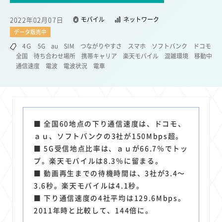
22
22
22
21
19
18
セキュリティ
サブスク
Wi-Fi
定額制
5G
有料
2022年02月07日
モバイル
ネットワーク
17
16
14
14
14
電車
料金
所有状況
動画配信
SNS
データ販売中
13
13
13
11
ブロードバンド
Android
移動中
FTTH
4Ｇ
5G
au
SIM
つながりやすさ
スマホ
ソフトバンク
ドコモ
11
11
11
公衆無線LAN
格安
キャッシュレス決済
全国
待ち合わせ場所
携帯キャリア
楽天モバイル
混雑環境
移動中
通信速度
電波
電波状況
電車
11
9
8
8
待ち合わせ場所
スマートフォン
東西エリア別
音楽配信
8
8
7
7
ニュースアプリ
クラウドストレージ
Amazon
山手線
6
6
6
5
電子マネー
ワイモバイル
モバイルルーター
新幹線
5
4
4
4
4
3
生成AI
電子書籍
chatGPT
Gemini
AI
Copilot
■ 全国60地点の下り通信速度は、ドコモ、
3
3
3
3
3
OpenAI
Firefly
DALL-E
Mid Journey
Claude
ａｕ、ソフトバンクの3社が150Mbps超。
3
3
3
3
■ 5G受信地点比率は、ａｕが66.7％でトッ
オフィスビル
マイナポイント
海外料金
学割
プ。楽天モバイルは8.3％に留まる。
2
2
2
2
2
2
Anthropic
Perplexity
YouTube
iPad
リスク
X
■ 動画再生までの待機時間は、3社が3.4～
2
2
2
2
Genspark
配車アプリ
フードデリバリー
TikTok
3.6秒。楽天モバイルは4.1秒。
2
2
2
2
2
2
1
Netflix
Microsoft
Canva AI
Azure
Sora
LINE
法人
■ 下り通信速度の4社平均は129.6Mbps。
1
1
1
1
1
2011年時と比較して、144倍に。
中東情勢
輸送費
Facebook
twitter
Instagram