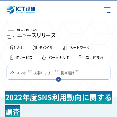
NEWS RELEASE
ニュースリリース
ALL
モバイル
ネットワーク
ITサービス
パーソナルIT
次世代技術
135
111
92
スマホ
携帯キャリア
携帯電話
68
65
63
59
スマートデバイス
通信速度
ビジネス
4Ｇ
57
55
54
53
52
コンテンツ
ソフトバンク
LTE
iPhone
au
2022年度SNS利用動向に関する
51
51
49
48
アプリ
つながりやすさ
電波状況
ドコモ
38
36
31
タブレット
インターネット
ビジネスシーン
調査
31
28
27
27
24
22
混雑環境
MVNO
SIM
電波
全国
楽天モバイル