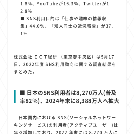
1
1
1
1
1
原材料費
端末価格
G20
購買力
MNO
1.8%、YouTubeが16.3％、Twitterが1
1
1
1
2.8%
スマートホーム家電
クラウド
ライドシェア
■ SNS利用目的は「仕事や趣味の情報収
1
1
1
1
ポイントサービス
共通ポイント
経済圏
Azure AI
集」44.0％、「知人同士の近況報告」が37.
1
1
1
1
1
Google Pixel
surface
会社
価格
NTTドコモ
1％
1
オンラインサロン
株式会社 ＩＣＴ総研 （東京都中央区）は5月17
日、2022年度 SNS利用動向に関する調査結果を
まとめた。
■ 日本のSNS利用者は8,270万人(普及
率82％)、2024年末に8,388万人へ拡大
日本国内における SNS(ソーシャルネットワー
キングサービス)の利用者(アクティブユーザー)は
年々増加しており、2022 年末には 8,270 万人に