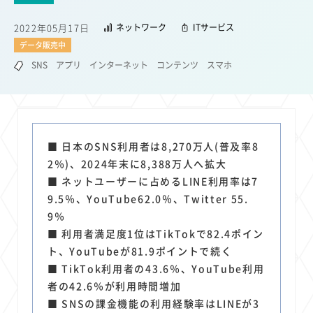
22
22
22
21
19
18
セキュリティ
サブスク
Wi-Fi
定額制
5G
有料
2022年05月17日
ネットワーク
ITサービス
17
16
14
14
14
電車
料金
所有状況
動画配信
SNS
データ販売中
13
13
13
11
ブロードバンド
Android
移動中
FTTH
SNS
アプリ
インターネット
コンテンツ
スマホ
11
11
11
公衆無線LAN
格安
キャッシュレス決済
11
9
8
8
待ち合わせ場所
スマートフォン
東西エリア別
音楽配信
8
8
7
7
ニュースアプリ
クラウドストレージ
Amazon
山手線
6
6
6
5
電子マネー
ワイモバイル
モバイルルーター
新幹線
■ 日本のSNS利用者は8,270万人(普及率8
5
4
4
4
4
3
2％)、2024年末に8,388万人へ拡大
生成AI
電子書籍
chatGPT
Gemini
AI
Copilot
■ ネットユーザーに占めるLINE利用率は7
3
3
3
3
3
OpenAI
Firefly
DALL-E
Mid Journey
Claude
9.5％、YouTube62.0％、Twitter 55.
3
3
3
3
オフィスビル
マイナポイント
海外料金
学割
9％
2
2
2
2
2
2
Anthropic
Perplexity
YouTube
iPad
リスク
X
■ 利用者満足度1位はTikTokで82.4ポイン
2
2
2
2
ト、YouTubeが81.9ポイントで続く
Genspark
配車アプリ
フードデリバリー
TikTok
■ TikTok利用者の43.6％、YouTube利用
2
2
2
2
2
2
1
Netflix
Microsoft
Canva AI
Azure
Sora
LINE
法人
者の42.6％が利用時間増加
1
1
1
1
1
中東情勢
輸送費
Facebook
twitter
Instagram
■ SNSの課金機能の利用経験率はLINEが3