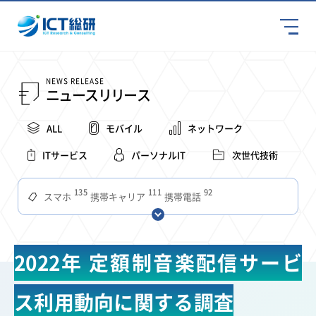
NEWS RELEASE
ニュースリリース
ALL
モバイル
ネットワーク
ITサービス
パーソナルIT
次世代技術
135
111
92
スマホ
携帯キャリア
携帯電話
68
65
63
59
スマートデバイス
通信速度
ビジネス
4Ｇ
57
55
54
53
52
コンテンツ
ソフトバンク
LTE
iPhone
au
2022年 定額制音楽配信サービ
51
51
49
48
アプリ
つながりやすさ
電波状況
ドコモ
38
36
31
タブレット
インターネット
ビジネスシーン
ス利用動向に関する調査
31
28
27
27
24
22
混雑環境
MVNO
SIM
電波
全国
楽天モバイル