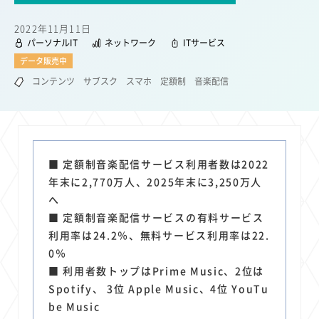
22
22
22
21
19
18
セキュリティ
サブスク
Wi-Fi
定額制
5G
有料
2022年11月11日
17
16
14
14
14
電車
料金
所有状況
動画配信
SNS
パーソナルIT
ネットワーク
ITサービス
13
13
13
11
ブロードバンド
Android
移動中
FTTH
データ販売中
11
11
11
公衆無線LAN
格安
キャッシュレス決済
コンテンツ
サブスク
スマホ
定額制
音楽配信
11
9
8
8
待ち合わせ場所
スマートフォン
東西エリア別
音楽配信
8
8
7
7
ニュースアプリ
クラウドストレージ
Amazon
山手線
6
6
6
5
電子マネー
ワイモバイル
モバイルルーター
新幹線
■ 定額制音楽配信サービス利用者数は2022
5
4
4
4
4
3
生成AI
電子書籍
chatGPT
Gemini
AI
Copilot
年末に2,770万人、2025年末に3,250万人
3
3
3
3
3
OpenAI
Firefly
DALL-E
Mid Journey
Claude
へ
3
3
3
3
オフィスビル
マイナポイント
海外料金
学割
■ 定額制音楽配信サービスの有料サービス
2
2
2
2
2
2
利用率は24.2％、無料サービス利用率は22.
Anthropic
Perplexity
YouTube
iPad
リスク
X
0％
2
2
2
2
Genspark
配車アプリ
フードデリバリー
TikTok
■ 利用者数トップはPrime Music、2位は
2
2
2
2
2
2
1
Netflix
Microsoft
Canva AI
Azure
Sora
LINE
法人
Spotify、 3位 Apple Music、4位 YouTu
1
1
1
1
1
中東情勢
輸送費
Facebook
twitter
Instagram
be Music