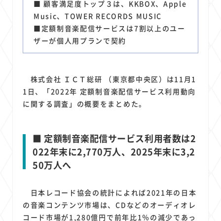
1
1
1
1
1
■ 顧客満足度トップ３は、KKBOX、Apple
原材料費
端末価格
G20
購買力
MNO
Music、TOWER RECORDS MUSIC
1
1
1
スマートホーム家電
クラウド
ライドシェア
■定額制音楽配信サービスは7割以上のユー
1
1
1
1
ポイントサービス
共通ポイント
経済圏
Azure AI
ザーが個人用プランで契約
1
1
1
1
1
Google Pixel
surface
会社
価格
NTTドコモ
1
オンラインサロン
株式会社 ＩＣＴ総研 （東京都中央区）は11月1
1日、「2022年 定額制音楽配信サービス利用動向
に関する調査」の概要をまとめた。
■ 定額制音楽配信サービス利用者数は2
022年末に2,770万人、2025年末に3,2
50万人へ
日本レコード協会の統計によれば2021年の日本
の音楽コンテンツ市場は、CDなどのオーディオレ
コード市場が1,280億円で前年比1％の減少であっ