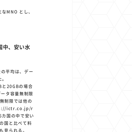
なMNO とし、
カ国中、安い水
金の平均は、デー
った。
と20GBの場合
データ容量無制限
量無制限では他の
tr.co.jp/r
金が6カ国の中で安い
の国と比べて料
も見られる。