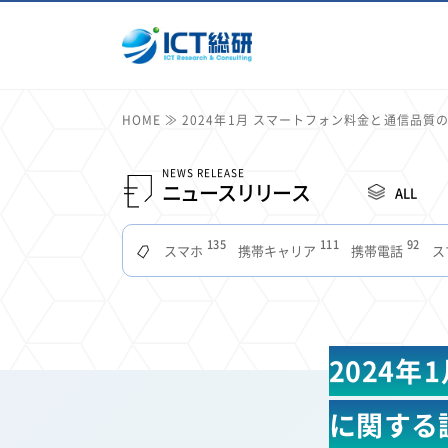
HOME
2024年1月 スマートフォン料金と通信品質
NEWS RELEASE
ニュースリリース
ALL
135
111
92
スマホ
携帯キャリア
携帯電話
ス
51
49
48
つながりやすさ
電波状況
ドコモ
タブ
22
22
22
2
セキュリティ
サブスク
Wi-Fi
定額制
11
11
11
公衆無線LAN
格安
キャッシュレス決済
2024
7
6
6
山手線
電子マネー
ワイモバイル
モバイル
3
3
3
Mid Journey
Claude
オフィスビル
マイ
に関する
2
2
2
フードデリバリー
TikTok
Netflix
Microso