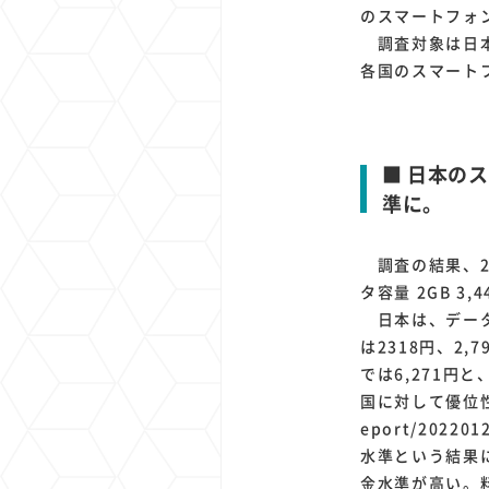
のスマートフォ
調査対象は日本、
各国のスマートフ
■ 日本の
準に。
調査の結果、2
タ容量 2GB 3,
日本は、データ容
は2318円、2
では6,271円
国に対して優位性は
eport/202
水準という結果
金水準が高い。