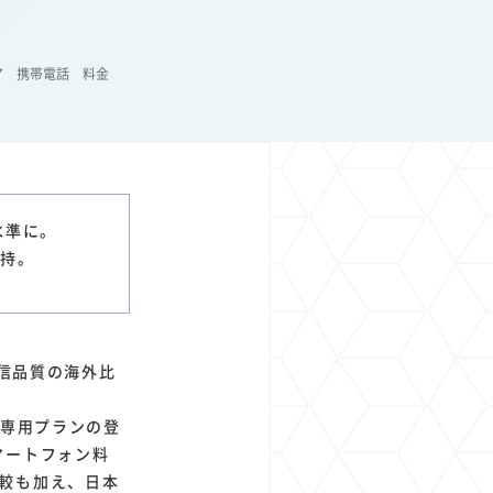
1
1
1
1
ト
経済圏
Azure AI
Google Pixel
ア
携帯電話
料金
水準に。
維持。
通信品質の海外比
ン専用プランの登
マートフォン料
較も加え、日本