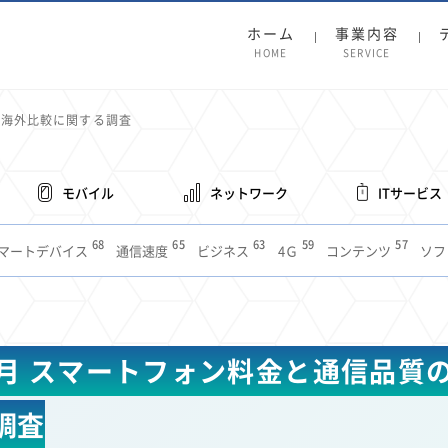
ホーム
事業内容
HOME
SERVICE
の海外比較に関する調査
モバイル
ネットワーク
ITサービス
68
65
63
59
57
マートデバイス
通信速度
ビジネス
4Ｇ
コンテンツ
ソフ
38
36
31
31
28
レット
インターネット
ビジネスシーン
混雑環境
MVNO
1
19
18
17
16
14
14
14
5G
有料
電車
料金
所有状況
動画配信
SNS
11
9
8
8
待ち合わせ場所
スマートフォン
東西エリア別
音楽配信
ニュ
年1月 スマートフォン料金と通信品質
6
5
5
4
4
4
4
ルーター
新幹線
生成AI
電子書籍
chatGPT
Gemini
AI
3
3
3
2
2
2
ナポイント
海外料金
学割
Anthropic
Perplexity
YouTube
i
調査
2
2
2
2
2
1
1
1
ft
Canva AI
Azure
Sora
LINE
法人
中東情勢
輸送費