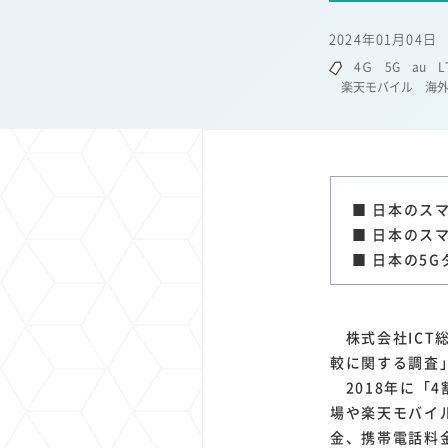
1
1
1
1
端末価格
G20
購買力
MNO
スマートホ
2024年01月04日
1
1
1
1
surface
会社
価格
NTTドコモ
オンライ
4Ｇ
5G
au
L
楽天モバイル
海
■ 日本のス
■ 日本のスマ
■ 日本の5
株式会社ICT総
較に関する調査
2018年に「
場や楽天モバイ
金、携帯電話料