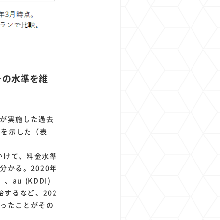
もその水準を維
社が実施した過去
移を示した（表
にかけて、料金水準
分かる。2020年
u (KDDI)
始するなど、202
かったことがその