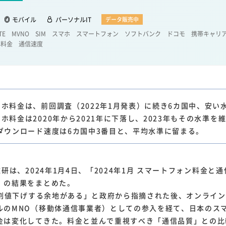
1
1
1
1
ーム家電
クラウド
ライドシェア
ポイントサービス
共通ポイン
モバイル
パーソナルIT
データ販売中
1
ンサロン
TE
MVNO
SIM
スマホ
スマートフォン
ソフトバンク
ドコモ
携帯キャリ
外料金
通信速度
マホ料金は、前回調査（2022年1月発表）に続き6カ国中、安い
ホ料金は2020年から2021年に下落し、2023年もその水準を
Gダウンロード速度は6カ国中3番目と、平均水準に留まる。
研は、2024年1月4日、「2024年1月 スマートフォン料金と
」の結果をまとめた。
4割値下げする余地がある」と政府から指摘された後、オンライ
ルのMNO（移動体通信事業者）としての参入を経て、日本のス
金は変化してきた。料金と並んで重視すべき「通信品質」との比