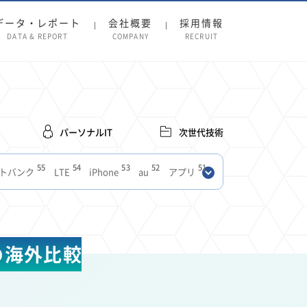
データ・レポート
会社概要
採用情報
DATA & REPORT
COMPANY
RECRUIT
パーソナルIT
次世代技術
55
54
53
52
51
トバンク
LTE
iPhone
au
アプリ
27
27
24
22
SIM
電波
全国
楽天モバイル
13
13
13
11
ブロードバンド
Android
移動中
FTTH
8
8
7
ースアプリ
クラウドストレージ
Amazon
の海外比較
3
3
3
3
Copilot
OpenAI
Firefly
DALL-E
2
2
2
2
2
Pad
リスク
X
Genspark
配車アプリ
1
1
1
1
Facebook
twitter
Instagram
原材料費