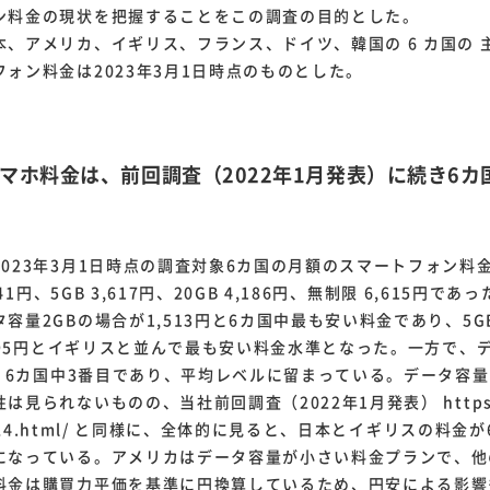
ン料金の現状を把握することをこの調査の目的とした。
アメリカ、イギリス、フランス、ドイツ、韓国の 6 カ国の 主
ォン料金は2023年3月1日時点のものとした。
スマホ料金は、前回調査（2022年1月発表）に続き6
023年3月1日時点の調査対象6カ国の月額のスマートフォン料
441円、5GB 3,617円、20GB 4,186円、無制限 6,615円であ
量2GBの場合が1,513円と6カ国中最も安い料金であり、5GB
,795円とイギリスと並んで最も安い料金水準となった。一方で、
と、6カ国中3番目であり、平均レベルに留まっている。データ容
見られないものの、当社前回調査（2022年1月発表） https://ic
20124.html/ と同様に、全体的に見ると、日本とイギリスの料
になっている。アメリカはデータ容量が小さい料金プランで、他
料金は購買力平価を基準に円換算しているため、円安による影響