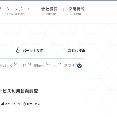
データ・レポート
会社概要
採用情報
DATA & REPORT
COMPANY
RECRUIT
パーソナルIT
次世代技術
55
54
53
52
51
トバンク
LTE
iPhone
au
アプリ
27
27
24
22
SIM
電波
全国
楽天モバイル
13
13
13
11
ブロードバンド
Android
移動中
FTTH
8
8
7
Tサービス利用動向調査
ースアプリ
クラウドストレージ
Amazon
3
3
3
3
Copilot
OpenAI
Firefly
DALL-E
ネットワーク
ITサービス
2
2
2
2
2
Pad
リスク
X
Genspark
配車アプリ
1
1
1
1
Facebook
twitter
Instagram
原材料費