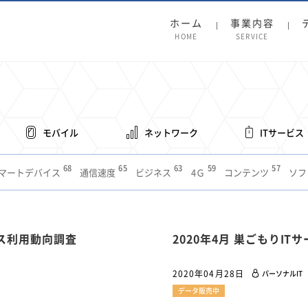
ホーム
事業内容
HOME
SERVICE
モバイル
ネットワーク
ITサービス
68
65
63
59
57
マートデバイス
通信速度
ビジネス
4Ｇ
コンテンツ
ソフ
38
36
31
31
28
レット
インターネット
ビジネスシーン
混雑環境
MVNO
1
19
18
17
16
14
14
14
5G
有料
電車
料金
所有状況
動画配信
SNS
11
9
8
8
ビス利用動向調査
2020年4月 巣ごもりI
待ち合わせ場所
スマートフォン
東西エリア別
音楽配信
ニュ
6
5
5
4
4
4
4
ルーター
新幹線
生成AI
電子書籍
chatGPT
Gemini
AI
2020年04月28日
パーソナルIT
3
3
3
2
2
2
ナポイント
海外料金
学割
Anthropic
Perplexity
YouTube
i
データ販売中
2
2
2
2
2
1
1
1
ft
Canva AI
Azure
Sora
LINE
法人
中東情勢
輸送費