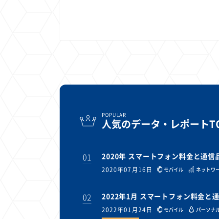
1
1
1
1
端末価格
G20
購買力
MNO
スマートホ
1
1
1
1
surface
会社
価格
NTTドコモ
オンライ
POPULAR
人気のデータ・レポートTO
01
2020年 スマートフォン料金と通
2020年07月16日
モバイル
ネットワ
02
2022年1月 スマートフォン料金
2022年01月24日
モバイル
パーソナル