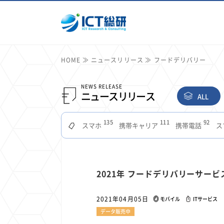
HOME
ニュースリリース
フードデリバリー
NEWS RELEASE
ニュースリリース
ALL
135
111
92
スマホ
携帯キャリア
携帯電話
ス
51
49
48
つながりやすさ
電波状況
ドコモ
タブ
22
22
22
2
セキュリティ
サブスク
Wi-Fi
定額制
11
11
11
2021年 フードデリバリーサー
公衆無線LAN
格安
キャッシュレス決済
7
6
6
山手線
電子マネー
ワイモバイル
モバイル
2021年04月05日
モバイル
ITサービス
3
3
3
Mid Journey
Claude
オフィスビル
マイ
データ販売中
2
2
2
フードデリバリー
TikTok
Netflix
Microso