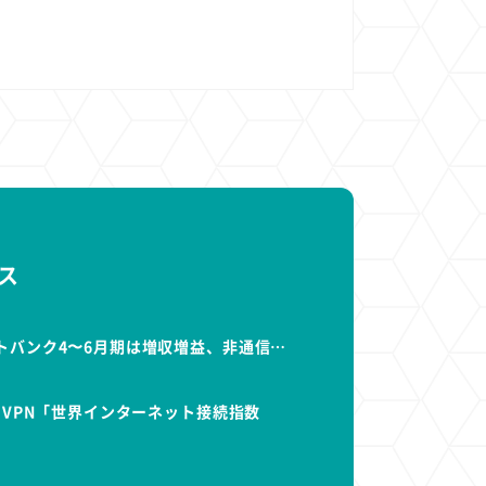
1
1
1
1
ト
経済圏
Azure AI
Google Pixel
ス
トバンク4〜6月期は増収増益、非通信…
dVPN「世界インターネット接続指数