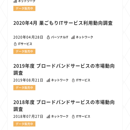
ネットワーク
22
22
22
21
19
18
セキュリティ
サブスク
Wi-Fi
定額制
5G
有料
データ販売中
17
16
14
14
14
電車
料金
所有状況
動画配信
SNS
2020年4月 巣ごもりITサービス利用動向調査
13
13
13
11
ブロードバンド
Android
移動中
FTTH
11
11
11
公衆無線LAN
格安
キャッシュレス決済
2020年04月28日
パーソナルIT
ネットワーク
11
9
8
8
待ち合わせ場所
スマートフォン
東西エリア別
音楽配信
ITサービス
8
8
7
7
ニュースアプリ
クラウドストレージ
Amazon
山手線
データ販売中
6
6
6
5
電子マネー
ワイモバイル
モバイルルーター
新幹線
2019年度 ブロードバンドサービスの市場動向
5
4
4
4
4
3
生成AI
電子書籍
chatGPT
Gemini
AI
Copilot
調査
3
3
3
3
3
OpenAI
Firefly
DALL-E
Mid Journey
Claude
2019年08月21日
ネットワーク
ITサービス
3
3
3
3
オフィスビル
マイナポイント
海外料金
学割
データ販売中
2
2
2
2
2
2
Anthropic
Perplexity
YouTube
iPad
リスク
X
2018年度 ブロードバンドサービスの市場動向
2
2
2
2
Genspark
配車アプリ
フードデリバリー
TikTok
調査
2
2
2
2
2
2
1
Netflix
Microsoft
Canva AI
Azure
Sora
LINE
法人
2018年07月27日
ネットワーク
ITサービス
1
1
1
1
1
中東情勢
輸送費
Facebook
twitter
Instagram
データ販売中