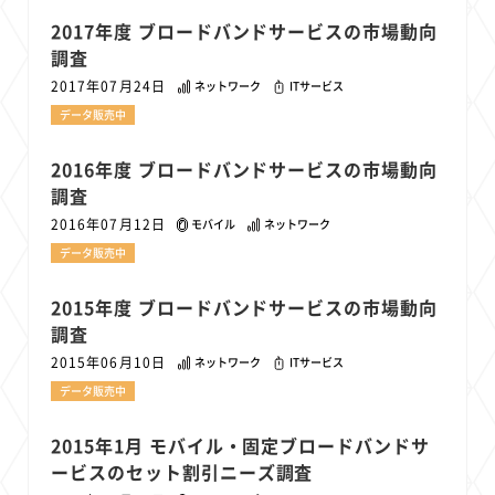
1
1
1
1
1
原材料費
端末価格
G20
購買力
MNO
2017年度 ブロードバンドサービスの市場動向
1
1
1
スマートホーム家電
クラウド
ライドシェア
調査
1
1
1
1
ポイントサービス
共通ポイント
経済圏
Azure AI
2017年07月24日
ネットワーク
ITサービス
1
1
1
1
1
Google Pixel
surface
会社
価格
NTTドコモ
データ販売中
1
オンラインサロン
2016年度 ブロードバンドサービスの市場動向
調査
2016年07月12日
モバイル
ネットワーク
データ販売中
2015年度 ブロードバンドサービスの市場動向
調査
2015年06月10日
ネットワーク
ITサービス
データ販売中
2015年1月 モバイル・固定ブロードバンドサ
ービスのセット割引ニーズ調査