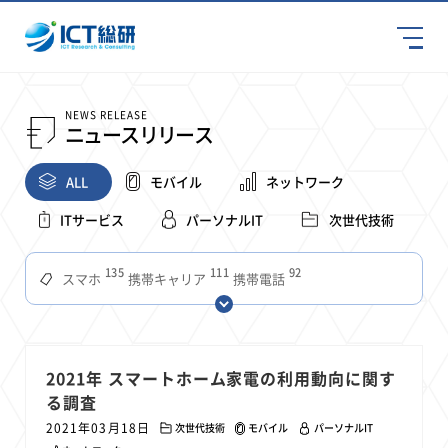
NEWS RELEASE
ニュースリリース
ALL
モバイル
ネットワーク
ITサービス
パーソナルIT
次世代技術
135
111
92
スマホ
携帯キャリア
携帯電話
68
65
63
59
スマートデバイス
通信速度
ビジネス
4Ｇ
57
55
54
53
52
コンテンツ
ソフトバンク
LTE
iPhone
au
51
51
49
48
アプリ
つながりやすさ
電波状況
ドコモ
2021年 スマートホーム家電の利用動向に関す
38
36
31
る調査
タブレット
インターネット
ビジネスシーン
2021年03月18日
次世代技術
モバイル
パーソナルIT
31
28
27
27
24
22
混雑環境
MVNO
SIM
電波
全国
楽天モバイル