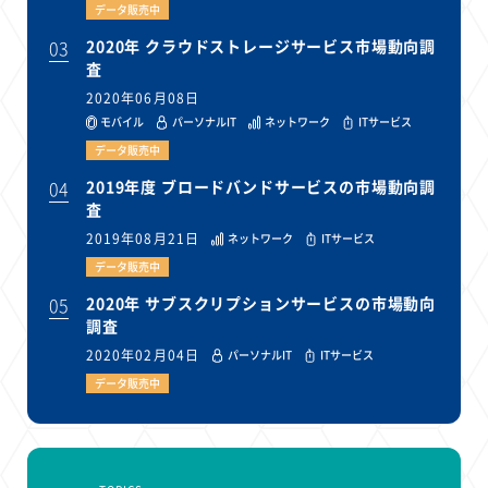
1
1
1
1
1
原材料費
端末価格
G20
購買力
MNO
データ販売中
1
1
1
スマートホーム家電
クラウド
ライドシェア
03
2020年 クラウドストレージサービス市場動向調
査
1
1
1
1
ポイントサービス
共通ポイント
経済圏
Azure AI
2020年06月08日
1
1
1
1
1
Google Pixel
surface
会社
価格
NTTドコモ
モバイル
パーソナルIT
ネットワーク
ITサービス
1
オンラインサロン
データ販売中
04
2019年度 ブロードバンドサービスの市場動向調
査
2019年08月21日
ネットワーク
ITサービス
データ販売中
05
2020年 サブスクリプションサービスの市場動向
調査
2020年02月04日
パーソナルIT
ITサービス
データ販売中