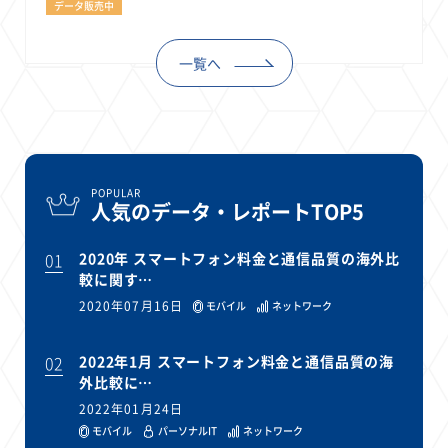
データ販売中
22
22
22
21
19
18
セキュリティ
サブスク
Wi-Fi
定額制
5G
有料
17
16
14
14
14
電車
料金
所有状況
動画配信
SNS
一覧へ
13
13
13
11
ブロードバンド
Android
移動中
FTTH
11
11
11
公衆無線LAN
格安
キャッシュレス決済
11
9
8
8
待ち合わせ場所
スマートフォン
東西エリア別
音楽配信
8
8
7
7
ニュースアプリ
クラウドストレージ
Amazon
山手線
POPULAR
6
6
6
5
人気のデータ・レポートTOP5
電子マネー
ワイモバイル
モバイルルーター
新幹線
5
4
4
4
4
3
生成AI
電子書籍
chatGPT
Gemini
AI
Copilot
01
2020年 スマートフォン料金と通信品質の海外比
3
3
3
3
3
OpenAI
Firefly
DALL-E
Mid Journey
Claude
較に関す…
3
3
3
3
オフィスビル
マイナポイント
海外料金
学割
2020年07月16日
モバイル
ネットワーク
2
2
2
2
2
2
Anthropic
Perplexity
YouTube
iPad
リスク
X
2
2
2
2
02
2022年1月 スマートフォン料金と通信品質の海
Genspark
配車アプリ
フードデリバリー
TikTok
外比較に…
2
2
2
2
2
2
1
Netflix
Microsoft
Canva AI
Azure
Sora
LINE
法人
2022年01月24日
1
1
1
1
1
中東情勢
輸送費
Facebook
twitter
Instagram
モバイル
パーソナルIT
ネットワーク