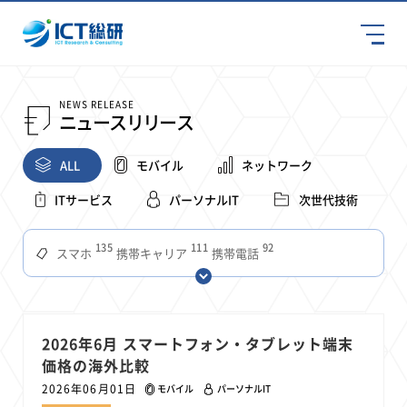
NEWS RELEASE
ニュースリリース
ALL
モバイル
ネットワーク
ITサービス
パーソナルIT
次世代技術
135
111
92
スマホ
携帯キャリア
携帯電話
68
65
63
59
スマートデバイス
通信速度
ビジネス
4Ｇ
57
55
54
53
52
コンテンツ
ソフトバンク
LTE
iPhone
au
51
51
49
48
アプリ
つながりやすさ
電波状況
ドコモ
2026年6月 スマートフォン・タブレット端末
38
36
31
価格の海外比較
タブレット
インターネット
ビジネスシーン
2026年06月01日
モバイル
パーソナルIT
31
28
27
27
24
22
混雑環境
MVNO
SIM
電波
全国
楽天モバイル