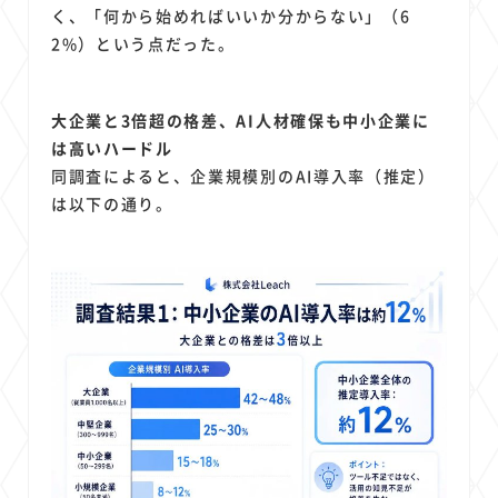
1
1
1
1
1
原材料費
端末価格
G20
購買力
MNO
く、「何から始めればいいか分からない」（6
1
1
1
2%）という点だった。
スマートホーム家電
クラウド
ライドシェア
1
1
1
1
ポイントサービス
共通ポイント
経済圏
Azure AI
1
1
1
1
1
Google Pixel
surface
会社
価格
NTTドコモ
大企業と3倍超の格差、AI人材確保も中小企業に
1
は高いハードル
オンラインサロン
同調査によると、企業規模別のAI導入率（推定）
は以下の通り。