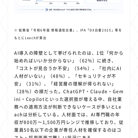
※ 総務省「令和6年版 情報通信白書」、IPA「DX白書2025」等を
もとにLeachが算出
AI導入の障壁として挙げられたのは、1位「何から
始めればいいか分からない」（62%）に続き、
「コストが見合うか不安」（54%）、「社内にAI
人材がいない」（48%）、「セキュリティが不
安」（31%）、「経営層の理解が得られない」
（28%）の順だった。ChatGPT・Claude・Gem
ini・Copilotといった選択肢が増える中、自社業
務への適用方法が判断できないケースが多いとLe
achは分析している。人材面では、AI専門職の年
収が800万〜1,500万円レンジで推移しており、従
業員50名以下の企業が専任人材を確保するのはコ
スト・採用両面で難しい状況にある。