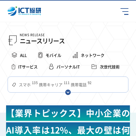
NEWS RELEASE
ニュースリリース
ALL
モバイル
ネットワーク
ITサービス
パーソナルIT
次世代技術
135
111
92
スマホ
携帯キャリア
携帯電話
68
65
63
59
スマートデバイス
通信速度
ビジネス
4Ｇ
57
55
54
53
52
コンテンツ
ソフトバンク
LTE
iPhone
au
【業界トピックス】中小企業の
51
51
49
48
アプリ
つながりやすさ
電波状況
ドコモ
38
36
31
タブレット
インターネット
ビジネスシーン
AI導入率は12%、最大の壁は何
31
28
27
27
24
22
混雑環境
MVNO
SIM
電波
全国
楽天モバイル