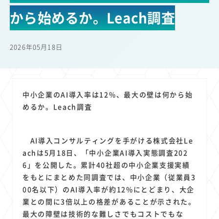
22
22
22
21
19
18
セキュリティ
サブスク
Wi-Fi
定額制
5G
有料
から始めるか。Leach調査
17
16
14
14
14
電車
料金
所有状況
動画配信
SNS
13
13
13
11
ブロードバンド
Android
移動中
FTTH
2026年05月18日
11
11
11
公衆無線LAN
格安
キャッシュレス決済
11
9
8
8
待ち合わせ場所
スマートフォン
東西エリア別
音楽配信
8
8
7
7
ニュースアプリ
クラウドストレージ
Amazon
山手線
中小企業のAI導入率は12%、最大の壁は何から始
6
6
6
5
電子マネー
ワイモバイル
モバイルルーター
新幹線
めるか。Leach調査
5
4
4
4
4
3
生成AI
電子書籍
chatGPT
Gemini
AI
Copilot
3
3
3
3
3
OpenAI
Firefly
DALL-E
Mid Journey
Claude
AI導入コンサルティングを手がける株式会社Le
3
3
3
3
オフィスビル
マイナポイント
海外料金
学割
achは5月18日、「中小企業AI導入実態調査202
2
2
2
2
2
2
Anthropic
Perplexity
YouTube
iPad
リスク
X
6」を公開した。累計40社超の中小企業支援実績
2
2
2
2
をもとにまとめた同調査では、中小企業（従業員3
Genspark
配車アプリ
フードデリバリー
TikTok
00名以下）のAI導入率が約12%にとどまり、大企
2
2
2
2
2
2
1
Netflix
Microsoft
Canva AI
Azure
Sora
LINE
法人
業との間に3倍以上の格差があることが示された。
1
1
1
1
1
中東情勢
輸送費
Facebook
twitter
Instagram
最大の障壁は技術的な難しさでもコストでもな